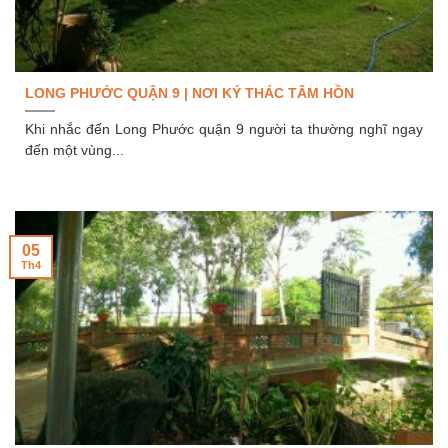
LONG PHƯỚC QUẬN 9 | NƠI KÝ THÁC TÂM HỒN
Khi nhắc đến Long Phước quận 9 người ta thường nghĩ ngay
đến một vùng...
05
Th4