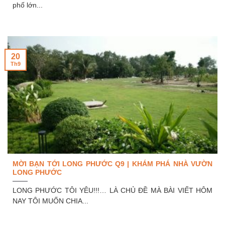
phố lớn...
20
Th9
MỜI BẠN TỚI LONG PHƯỚC Q9 | KHÁM PHÁ NHÀ VƯỜN
LONG PHƯỚC
LONG PHƯỚC TÔI YÊU!!!… LÀ CHỦ ĐỀ MÀ BÀI VIẾT HÔM
NAY TÔI MUỐN CHIA...