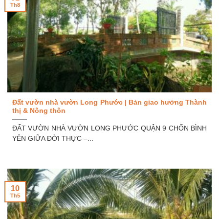
Th8
Đất vườn nhà vườn Long Phước | Bản giao hưởng Thành
thị & Nông thôn
ĐẤT VƯỜN NHÀ VƯỜN LONG PHƯỚC QUẬN 9 CHỐN BÌNH
YÊN GIỮA ĐỜI THỰC –...
10
Th5