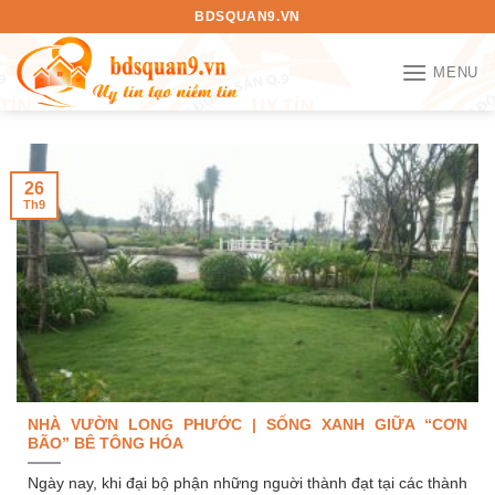
Bỏ
BDSQUAN9.VN
qua
nội
MENU
dung
26
Th9
NHÀ VƯỜN LONG PHƯỚC | SỐNG XANH GIỮA “CƠN
BÃO” BÊ TÔNG HÓA
Ngày nay, khi đại bộ phận những nguời thành đạt tại các thành