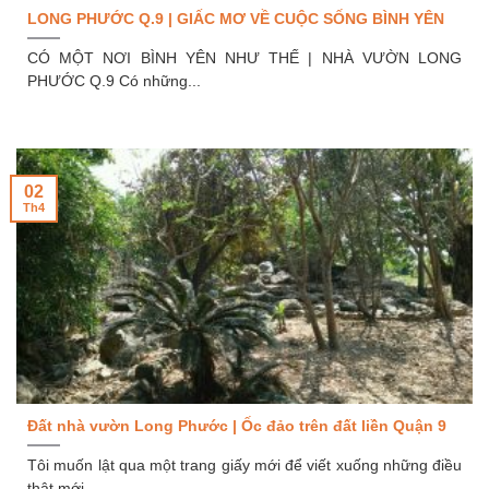
LONG PHƯỚC Q.9 | GIẤC MƠ VỀ CUỘC SỐNG BÌNH YÊN
CÓ MỘT NƠI BÌNH YÊN NHƯ THẾ | NHÀ VƯỜN LONG
PHƯỚC Q.9 Có những...
02
Th4
Đất nhà vườn Long Phước | Ốc đảo trên đất liền Quận 9
Tôi muốn lật qua một trang giấy mới để viết xuống những điều
thật mới....