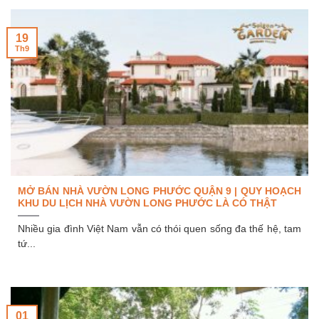
19
Th9
MỞ BÁN NHÀ VƯỜN LONG PHƯỚC QUẬN 9 | QUY HOẠCH
KHU DU LỊCH NHÀ VƯỜN LONG PHƯỚC LÀ CÓ THẬT
Nhiều gia đình Việt Nam vẫn có thói quen sống đa thế hệ, tam
tứ...
01