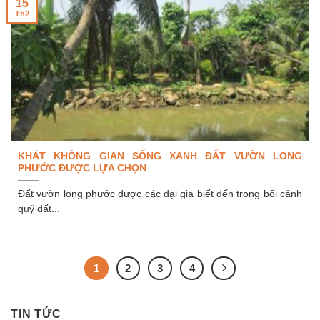
15
Th2
KHÁT KHÔNG GIAN SỐNG XANH ĐẤT VƯỜN LONG
PHƯỚC ĐƯỢC LỰA CHỌN
Đất vườn long phước được các đại gia biết đến trong bối cảnh
quỹ đất...
1
2
3
4
TIN TỨC