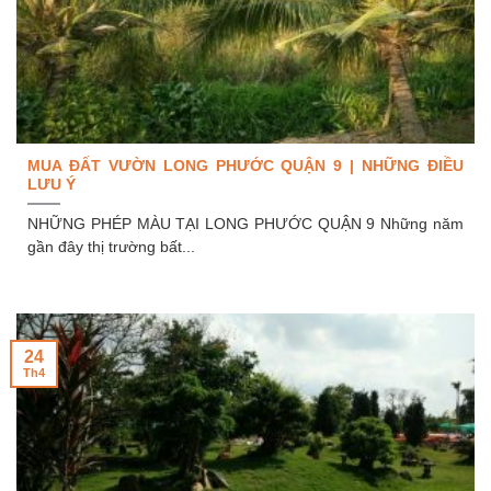
MUA ĐẤT VƯỜN LONG PHƯỚC QUẬN 9 | NHỮNG ĐIỀU
LƯU Ý
NHỮNG PHÉP MÀU TẠI LONG PHƯỚC QUẬN 9 Những năm
gần đây thị trường bất...
24
Th4