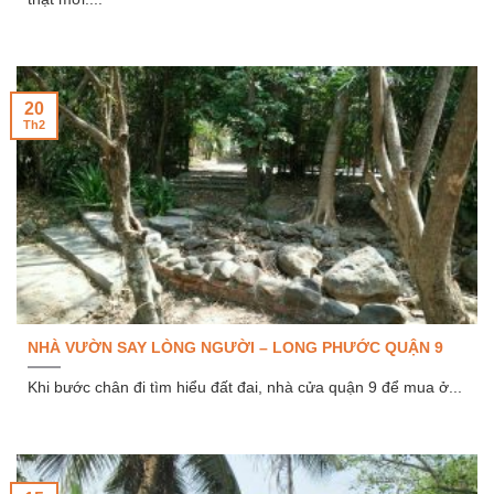
20
Th2
NHÀ VƯỜN SAY LÒNG NGƯỜI – LONG PHƯỚC QUẬN 9
Khi bước chân đi tìm hiểu đất đai, nhà cửa quận 9 để mua ở...