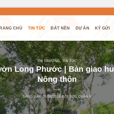
RANG CHỦ
TIN TỨC
ĐẤT NỀN
DỰ ÁN
KÝ GỬI
THỊ TRƯỜNG
,
TIN TỨC
ườn Long Phước | Bản giao hư
Nông thôn
ĐĂNG VÀO
01/08/2019
BỞI
BDS QUẬN 9