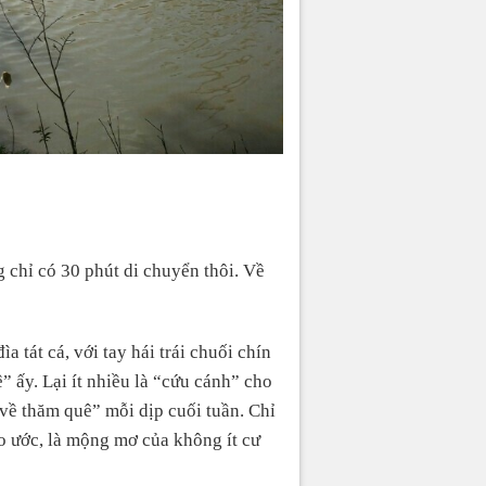
 chỉ có 30 phút di chuyển thôi. Về
 tát cá, với tay hái trái chuối chín
 ấy. Lại ít nhiều là “cứu cánh” cho
“về thăm quê” mỗi dịp cuối tuần. Chỉ
ao ước, là mộng mơ của không ít cư