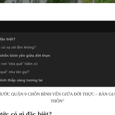
đặc biệt?
 có xa xôi lắm không?
hốn bình yên giữa đời thực
nơi “nhà quê” hiếm có
quê” như tên gọi?
ình thắp sáng tương lai
ƯỚC QUẬN 9 CHỐN BÌNH YÊN GIỮA ĐỜI THỰC – BẢN GI
THÔN”
ớc có gì đặc biệt?