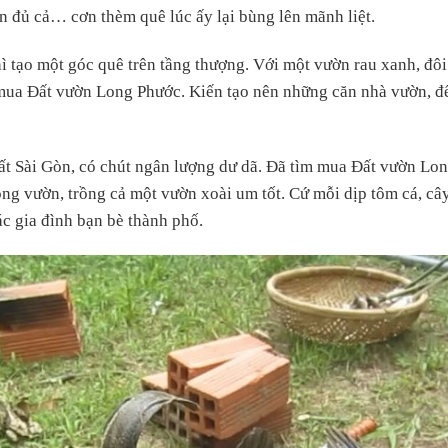
ịn đủ cả… cơn thèm quê lúc ấy lại bùng lên mãnh liệt.
ì tạo một góc quê trên tầng thượng. Với một vườn rau xanh, đôi 
 mua Đất vườn Long Phước. Kiến tạo nên những căn nhà vườn, đ
ất Sài Gòn, có chút ngân lượng dư dã. Đã tìm mua Đất vườn Lo
rong vườn, trồng cả một vườn xoài um tốt. Cứ mỗi dịp tôm cá, câ
ác gia đình bạn bè thành phố.