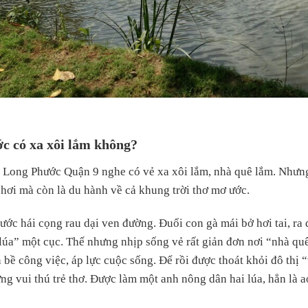
c có xa xôi lắm không?
ề Long Phước Quận 9 nghe có vẻ xa xôi lắm, nhà quê lắm. Nhưng
chơi mà còn là du hành về cả khung trời thơ mơ ước.
 hái cọng rau dại ven đường. Đuổi con gà mái bở hơi tai, ra đìa
a” một cục. Thế nhưng nhịp sống vẻ rất giản đơn nơi “nhà quê”
 bề công việc, áp lực cuộc sống. Để rồi được thoát khỏi đô thị 
ng vui thú trẻ thơ. Được làm một anh nông dân hai lúa, hẳn là 