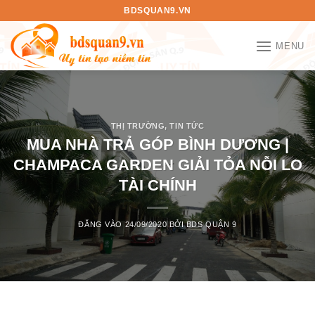
Bỏ
BDSQUAN9.VN
qua
nội
MENU
dung
THỊ TRƯỜNG
,
TIN TỨC
MUA NHÀ TRẢ GÓP BÌNH DƯƠNG |
CHAMPACA GARDEN GIẢI TỎA NỖI LO
TÀI CHÍNH
ĐĂNG VÀO
24/09/2020
BỞI
BDS QUẬN 9