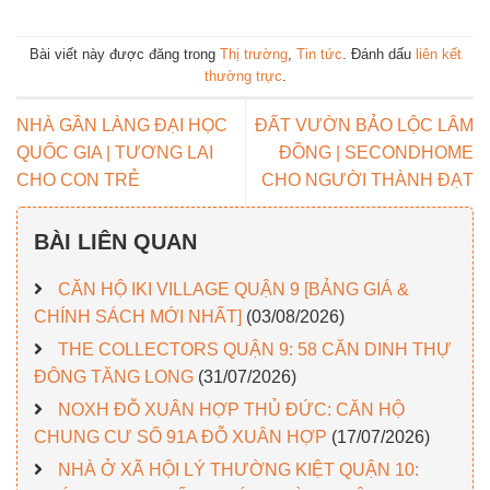
Bài viết này được đăng trong
Thị trường
,
Tin tức
. Đánh dấu
liên kết
thường trực
.
NHÀ GẦN LÀNG ĐẠI HỌC
ĐẤT VƯỜN BẢO LỘC LÂM
QUỐC GIA | TƯƠNG LAI
ĐỒNG | SECONDHOME
CHO CON TRẺ
CHO NGƯỜI THÀNH ĐẠT
BÀI LIÊN QUAN
CĂN HỘ IKI VILLAGE QUẬN 9 [BẢNG GIÁ &
CHÍNH SÁCH MỚI NHẤT]
(03/08/2026)
THE COLLECTORS QUẬN 9: 58 CĂN DINH THỰ
ĐÔNG TĂNG LONG
(31/07/2026)
NOXH ĐỖ XUÂN HỢP THỦ ĐỨC: CĂN HỘ
CHUNG CƯ SỐ 91A ĐỖ XUÂN HỢP
(17/07/2026)
NHÀ Ở XÃ HỘI LÝ THƯỜNG KIỆT QUẬN 10: