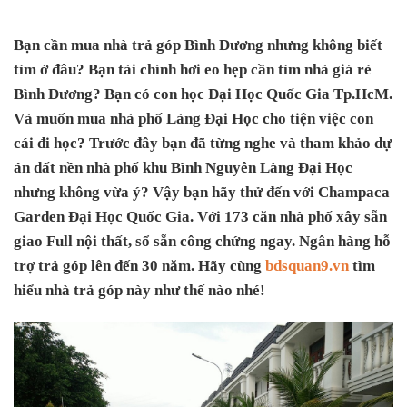
Bạn cần mua nhà trả góp Bình Dương nhưng không biết
tìm ở đâu? Bạn tài chính hơi eo hẹp cần tìm nhà giá rẻ
Bình Dương? Bạn có con học Đại Học Quốc Gia Tp.HcM.
Và muốn mua nhà phố Làng Đại Học cho tiện việc con
cái đi học? Trước đây bạn đã từng nghe và tham khảo dự
án đất nền nhà phố khu Bình Nguyên Làng Đại Học
nhưng không vừa ý? Vậy bạn hãy thử đến với Champaca
Garden Đại Học Quốc Gia. Với 173 căn nhà phố xây sẵn
giao Full nội thất, sổ sẵn công chứng ngay. Ngân hàng hỗ
trợ trả góp lên đến 30 năm. Hãy cùng
bdsquan9.vn
tìm
hiểu nhà trả góp này như thế nào nhé!