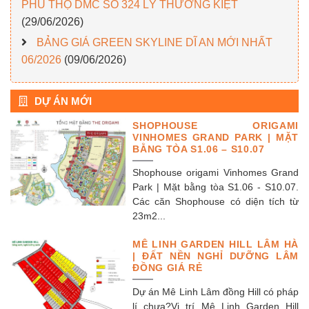
PHÚ THỌ DMC SỐ 324 LÝ THƯỜNG KIỆT
(29/06/2026)
BẢNG GIÁ GREEN SKYLINE DĨ AN MỚI NHẤT
06/2026
(09/06/2026)
DỰ ÁN MỚI
SHOPHOUSE ORIGAMI
VINHOMES GRAND PARK | MẶT
BẰNG TÒA S1.06 – S10.07
Shophouse origami Vinhomes Grand
Park | Mặt bằng tòa S1.06 - S10.07.
Các căn Shophouse có diện tích từ
23m2...
MÊ LINH GARDEN HILL LÂM HÀ
| ĐẤT NỀN NGHỈ DƯỠNG LÂM
ĐỒNG GIÁ RẺ
Dự án Mê Linh Lâm đồng Hill có pháp
lí chưa?Vị trí Mê Linh Garden Hill