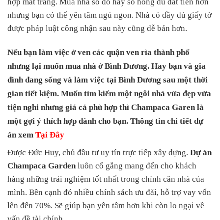
hợp mất trắng. Mua nhà sổ đỏ hay sổ hồng dù đắt tiền hơn
nhưng bạn có thể yên tâm ngủ ngon. Nhà có đầy đủ giấy tờ
được pháp luật công nhận sau này cũng dễ bán hơn.
Nếu bạn làm việc ở ven các quận ven rìa thành phố
nhưng lại muốn
mua nhà ở Bình Dương
. Hay bạn và gia
đình đang sống và làm việc tại Bình Dương sau một thời
gian tiết kiệm. Muốn tìm kiếm một ngôi nhà vừa đẹp vừa
tiện nghi nhưng giá cả phù hợp thì
Champaca Garen
là
một gợi ý thích hợp dành cho bạn. Thông tin chi tiết dự
án xem
Tại Đây
Được Đức Huy, chủ đầu tư uy tín trực tiếp xây dựng.
Dự án
Champaca Garden
luôn cố gắng mang đến cho khách
hàng những trải nghiệm tốt nhất trong chính căn nhà của
mình. Bên cạnh đó nhiều chính sách ưu đãi, hỗ trợ vay vốn
lên đến 70%. Sẽ giúp bạn yên tâm hơn khi còn lo ngại về
vấn đề tài chính.