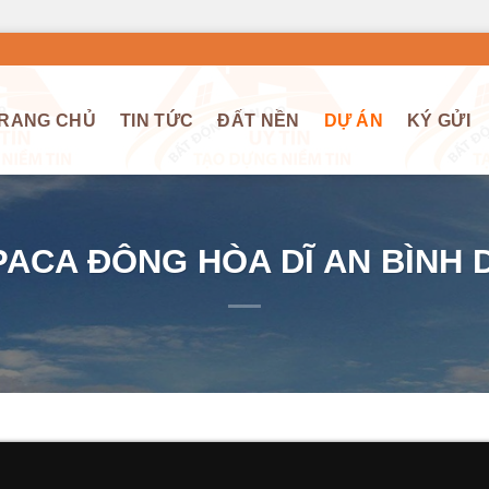
RANG CHỦ
TIN TỨC
ĐẤT NỀN
DỰ ÁN
KÝ GỬI
ACA ĐÔNG HÒA DĨ AN BÌNH