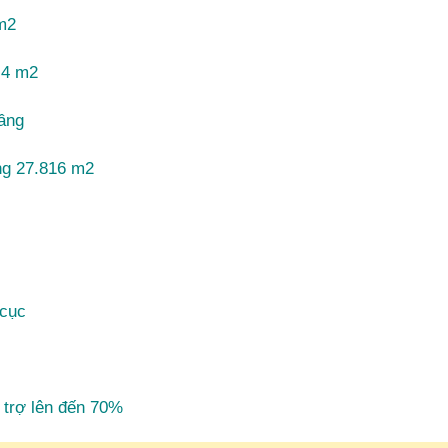
 m2
2,4 m2
tầng
ng 27.816 m2
 cục
 trợ lên đến 70%