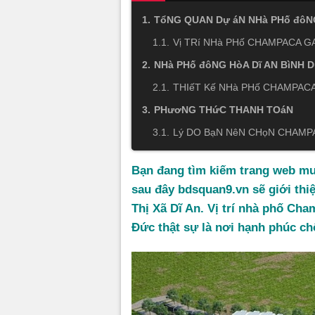
TổNG QUAN Dự áN NHà PHố đôN
Vị TRí NHà PHố CHAMPACA G
NHà PHố đôNG HòA Dĩ AN BìNH 
THIếT Kế NHà PHố CHAMPACA
PHươNG THứC THANH TOáN
Lý DO BạN NêN CHọN CHAMPA
Bạn đang tìm kiếm trang web m
sau đây
bdsquan9.vn
sẽ giới th
Thị Xã Dĩ An. Vị trí nhà phố Ch
Đức thật sự là nơi hạnh phúc ch