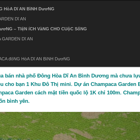
G HòA Dĩ AN BìNH DươNG
ARDEN Dĩ AN
DươNG – TIệN íCH VàNG CHO CUộC SốNG
 GARDEN Dĩ AN
CA đôNG HòA Dĩ AN BìNH DươNG
ua bán nhà phố Đông Hòa Dĩ An Bình Dương mà chưa lự
iệu cho bạn 1 Khu Đô Thị mini. Dự án Champaca Garden
ampaca Garden cách mặt tiền quốc lộ 1K chỉ 100m. Cham
ốn bình yên.