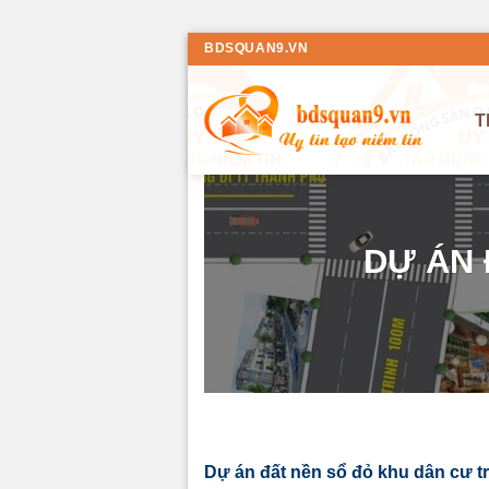
Bỏ
BDSQUAN9.VN
qua
nội
T
dung
DỰ ÁN
Dự án đất nền sổ đỏ khu dân cư t