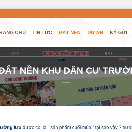
RANG CHỦ
TIN TỨC
ĐẤT NỀN
DỰ ÁN
KÝ GỬI
 ĐẤT NỀN KHU DÂN CƯ TRƯỜ
rường lưu
được coi là ” sản phẩm cuối mùa ” tại sao vậy ? trướ