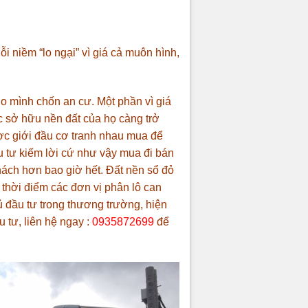
i niềm “lo ngại” vì giá cả muôn hình,
o mình chốn an cư. Một phần vì giá
ệc sở hữu nền đất của họ càng trở
ợc giới đầu cơ tranh nhau mua để
u tư kiếm lời cứ như vậy mua đi bán
khách hơn bao giờ hết.
Đất nền sổ đỏ
 thời điểm các đơn vị phân lô can
hủ đầu tư trong thương trường, hiện
 tư, liên hệ ngay :
0935872699
để