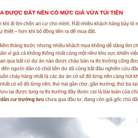
A ĐƯỢC ĐẤT NỀN CÓ MỨC GIÁ VỪA TÚI TIỀN
khi đi tìm chốn an cư cho mình. Rất nhiều khách hàng bày tỏ nỗ
thiệt – hơn khi bỏ đồng tiền ra để mua đất.
i điểm tháng trước nhưng nhiều khách mua không dễ dàng tìm ch
hần vì giá cả không thống nhất cùng một nền/ khu vực khiến vi
ian qua bất cứ dự án nào được chào bán ra thị trường cũng đư
o đến người dân có chút tiền dư dã cũng bắt đầu nghiên cứu đầ
t luôn cháy hàng nhất là các dự án có sổ đỏ từng nền càng hút 
nhất có sổ đỏ từng nền, thứ hai gần chợ, gần trường, thứ ba tại
 lưu lại được tung ra thị trường đây được coi là bài toán của c
 dân cư trường lưu
chưa qua đầu tư, đang còn giá gốc chủ đầu