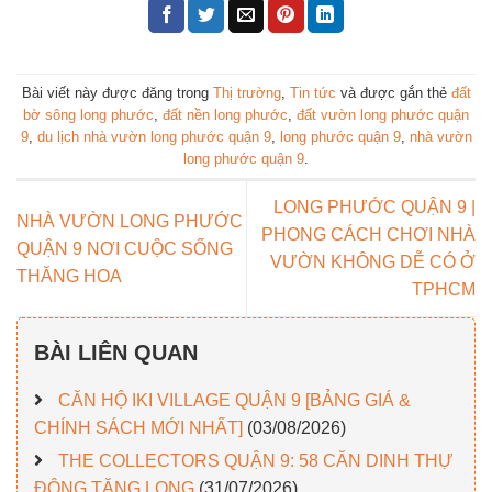
Bài viết này được đăng trong
Thị trường
,
Tin tức
và được gắn thẻ
đất
bờ sông long phước
,
đất nền long phước
,
đất vườn long phước quận
9
,
du lịch nhà vườn long phước quận 9
,
long phước quận 9
,
nhà vườn
long phước quận 9
.
LONG PHƯỚC QUẬN 9 |
NHÀ VƯỜN LONG PHƯỚC
PHONG CÁCH CHƠI NHÀ
QUẬN 9 NƠI CUỘC SỐNG
VƯỜN KHÔNG DỄ CÓ Ở
THĂNG HOA
TPHCM
BÀI LIÊN QUAN
CĂN HỘ IKI VILLAGE QUẬN 9 [BẢNG GIÁ &
CHÍNH SÁCH MỚI NHẤT]
(03/08/2026)
THE COLLECTORS QUẬN 9: 58 CĂN DINH THỰ
ĐÔNG TĂNG LONG
(31/07/2026)