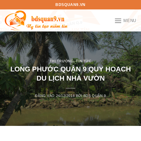
Bỏ
BDSQUAN9.VN
qua
nội
MENU
dung
THỊ TRƯỜNG
,
TIN TỨC
LONG PHƯỚC QUẬN 9 QUY HOẠCH
DU LỊCH NHÀ VƯỜN
ĐĂNG VÀO
24/12/2018
BỞI
BDS QUẬN 9