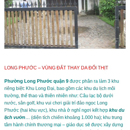
LONG PHƯỚC – VÙNG ĐẤT THAY DA ĐỔI THỊT
Phường Long Phước quận 9
được phân ra làm 3 khu
riêng biệt: Khu Long Đại, bao gồm các khu du lịch môi
trường, thể thao và thiên nhiên như: Câu lạc bộ dưới
nước, sân golf, khu vui chơi giải trí đảo ngọc Long
Phước (hai khu vực), khu nhà ở nghỉ ngơi kết hợp
khu du
lịch vườn
… (diện tích chiếm khoảng 1.000 ha); khu trung
tâm hành chính thương mại – giáo dục sẽ được xây dựng