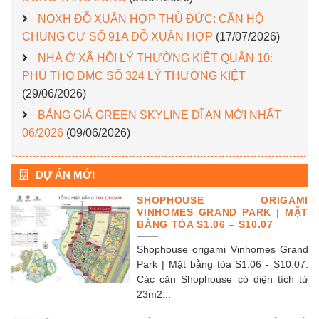
NOXH ĐỖ XUÂN HỢP THỦ ĐỨC: CĂN HỘ
CHUNG CƯ SỐ 91A ĐỖ XUÂN HỢP
(17/07/2026)
NHÀ Ở XÃ HỘI LÝ THƯỜNG KIỆT QUẬN 10:
PHÚ THỌ DMC SỐ 324 LÝ THƯỜNG KIỆT
(29/06/2026)
BẢNG GIÁ GREEN SKYLINE DĨ AN MỚI NHẤT
06/2026
(09/06/2026)
DỰ ÁN MỚI
SHOPHOUSE ORIGAMI
VINHOMES GRAND PARK | MẶT
BẰNG TÒA S1.06 – S10.07
Shophouse origami Vinhomes Grand
Park | Mặt bằng tòa S1.06 - S10.07.
Các căn Shophouse có diện tích từ
23m2...