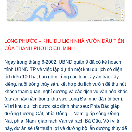
LONG PHƯỚC – KHU DU LỊCH NHÀ VƯỜN ĐẦU TIÊN
CỦA THÀNH PHỐ HỒ CHÍ MINH
Ngay trong tháng 6-2002, UBND quận 9 đã có kế hoạch
trình UBND TP về việc lập dự án một khu du lịch có diện
tích trên 100 ha, bao gồm trồng các loại cây ăn trái, cây
kiểng, nuôi trồng thủy sản, kết hợp du lịch vườn để thu hút
khách tham quan, nghỉ dưỡng và các dịch vụ văn hóa khác
(dự án này nằm trong khu vực Long Đại như đã nói trên).
Vị trí khu du lịch được xác định như sau: Phía Bắc giáp
đường Lương Cát, phía Đông – Nam giáp sông Đồng
Nai, phía Nam giáp rạch Ván và rạch Bà Cầu. Với vị trí
này, dự án sẽ rất thuận lợi về đường bộ lẫn đường thủy để