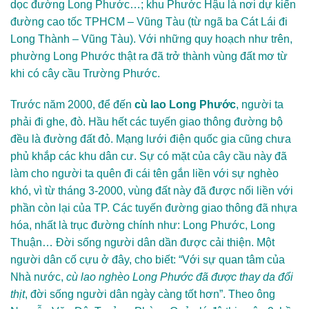
dọc đường Long Phước…; khu Phước Hậu là nơi dự kiến
đường cao tốc TPHCM – Vũng Tàu (từ ngã ba Cát Lái đi
Long Thành – Vũng Tàu). Với những quy hoạch như trên,
phường Long Phước thật ra đã trở thành vùng đất mơ từ
khi có cây cầu Trường Phước.
Trước năm 2000, để đến
cù lao Long Phước
, người ta
phải đi ghe, đò. Hầu hết các tuyến giao thông đường bộ
đều là đường đất đỏ. Mạng lưới điện quốc gia cũng chưa
phủ khắp các khu dân cư. Sự có mặt của cây cầu này đã
làm cho người ta quên đi cái tên gắn liền với sự nghèo
khó, vì từ tháng 3-2000, vùng đất này đã được nối liền với
phần còn lại của TP. Các tuyến đường giao thông đã nhựa
hóa, nhất là trục đường chính như: Long Phước, Long
Thuận… Đời sống người dân dần được cải thiện. Một
người dân cố cựu ở đây, cho biết: “Với sự quan tâm của
Nhà nước,
cù lao nghèo Long Phước đã được thay da đổi
thịt
, đời sống người dân ngày càng tốt hơn”. Theo ông