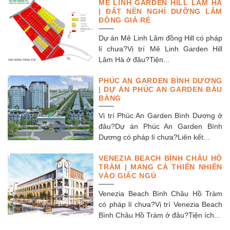
MÊ LINH GARDEN HILL LÂM HÀ
| ĐẤT NỀN NGHỈ DƯỠNG LÂM
ĐỒNG GIÁ RẺ
Dự án Mê Linh Lâm đồng Hill có pháp
lí chưa?Vị trí Mê Linh Garden Hill
Lâm Hà ở đâu?Tiện...
PHÚC AN GARDEN BÌNH DƯƠNG
| DỰ ÁN PHÚC AN GARDEN BÀU
BÀNG
Vị trí Phúc An Garden Bình Dương ở
đâu?Dự án Phúc An Garden Bình
Dương có pháp lí chưa?Liên kết...
VENEZIA BEACH BÌNH CHÂU HỒ
TRÀM | MANG CẢ THIÊN NHIÊN
VÀO GIẤC NGỦ
Venezia Beach Bình Châu Hồ Tràm
có pháp lí chưa?Vị trí Venezia Beach
Bình Châu Hồ Tràm ở đâu?Tiện ích...