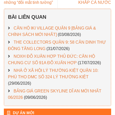
những “đôi mắt tinh tường”
KHẮP CẢ NƯỚC
BÀI LIÊN QUAN
CĂN HỘ IKI VILLAGE QUẬN 9 [BẢNG GIÁ &
CHÍNH SÁCH MỚI NHẤT]
(03/08/2026)
THE COLLECTORS QUẬN 9: 58 CĂN DINH THỰ
ĐÔNG TĂNG LONG
(31/07/2026)
NOXH ĐỖ XUÂN HỢP THỦ ĐỨC: CĂN HỘ
CHUNG CƯ SỐ 91A ĐỖ XUÂN HỢP
(17/07/2026)
NHÀ Ở XÃ HỘI LÝ THƯỜNG KIỆT QUẬN 10:
PHÚ THỌ DMC SỐ 324 LÝ THƯỜNG KIỆT
(29/06/2026)
BẢNG GIÁ GREEN SKYLINE DĨ AN MỚI NHẤT
06/2026
(09/06/2026)
DỰ ÁN MỚI