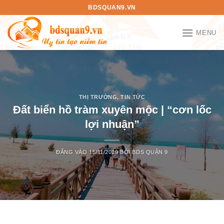
Bỏ
BDSQUAN9.VN
qua
nội
MENU
dung
THỊ TRƯỜNG
,
TIN TỨC
Đất biển hồ tràm xuyên mộc | “cơn lốc
lợi nhuận”
ĐĂNG VÀO
15/11/2019
BỞI
BDS QUẬN 9