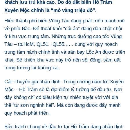
khách lưu trú khá cao. Do đó đất biển Hồ Tràm
Xuyên Mộc chính là “mỏ vàng triệu đô”.
Hiện thành phố biển Vũng Tàu đang phát triển mạnh mẽ
về phía Bắc. Để thoát khỏi “cái áo” đang dần chật chội
ở khu vực trung tâm. Những trục đường cao tốc Vũng
Tàu – tp.HcM, QL51. QL55.,…. cùng với quy họach
trung tâm hành chính tỉnh và sân bay Lộc An được triển
khai. Sẽ khiến khu vực này trở nên sôi động, sầm uất
trong tương lai không xa.
Các chuyên gia nhận định. Trong những năm tới Xuyên
Mộc – Hồ Tràm sẽ là địa điểm lý tưởng để đầu tư. Nơi
đây không chỉ có điều kiện tự nhiên tuyệt vời với địa
thế “tự sơn nghinh hải”. Mà còn đang được đẩy mạnh
quy hoạch phát triển.
Bức tranh chung về đầu tư tại Hồ Tràm đang phân định