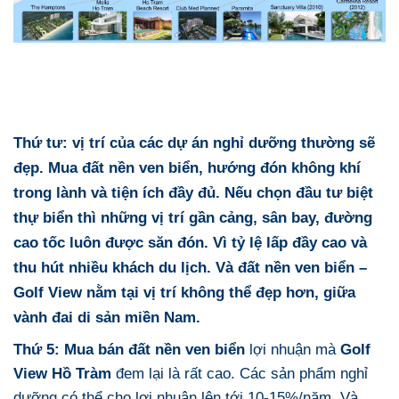
Thứ tư:
vị trí của các dự án nghỉ dưỡng thường sẽ
đẹp. Mua đất nền ven biển, hướng đón không khí
trong lành và tiện ích đầy đủ. Nếu chọn đầu tư biệt
thự biển thì những vị trí gần cảng, sân bay, đường
cao tốc luôn được săn đón. Vì tỷ lệ lấp đầy cao và
thu hút nhiều khách du lịch. Và đất nền ven biển –
Golf View nằm tại vị trí không thể đẹp hơn, giữa
vành đai di sản miền Nam.
Thứ 5:
Mua bán đất nền ven biển
lợi nhuận mà
Golf
View Hồ Tràm
đem lại là rất cao. Các sản phẩm nghỉ
dưỡng có thể cho lợi nhuận lên tới 10-15%/năm. Và