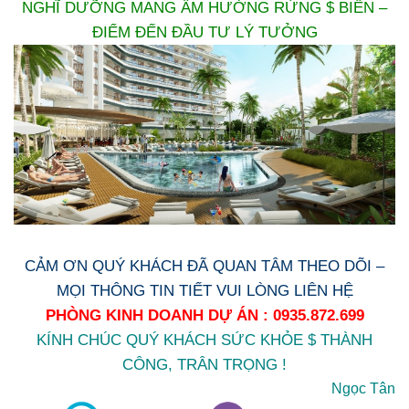
NGHĨ DƯỠNG MANG ÂM HƯỞNG RỪNG $ BIỂN –
ĐIỂM ĐẾN ĐẦU TƯ LÝ TƯỞNG
CẢM ƠN QUÝ KHÁCH ĐÃ QUAN TÂM THEO DÕI –
MỌI THÔNG TIN TIẾT VUI LÒNG LIÊN HỆ
PHÒNG KINH DOANH DỰ ÁN : 0935.872.699
KÍNH CHÚC QUÝ KHÁCH SỨC KHỎE $ THÀNH
CÔNG, TRÂN TRỌNG !
Ngọc Tân