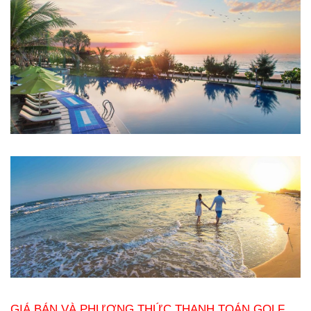
GIÁ BÁN VÀ PHƯƠNG THỨC THANH TOÁN GOLF