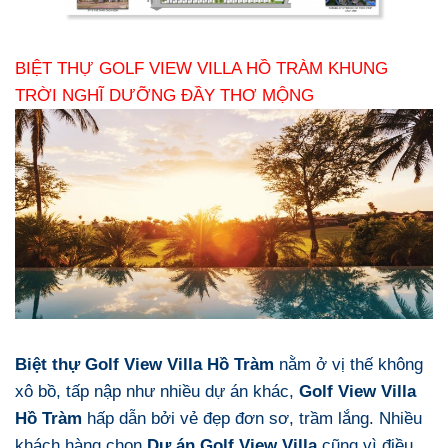
BIỆT THỰ GOLF VIEW VILLA HỒ TRÀM KHUNG
TRỜI NGHĨ DƯỠNG ĐẦY THƠ MỘNG
Biệt thự Golf View Villa Hồ Tràm
nằm ở vị thế không
xô bồ, tấp nập như nhiều dự án khác,
Golf View Villa
Hồ Tràm
hấp dẫn bởi vẻ đẹp đơn sơ, trầm lắng. Nhiều
khách hàng chọn
Dự án Golf View Villa
cũng vì điều