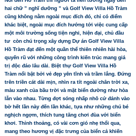
hai chữ ” nghĩ dưỡng ” và
Golf View Villa Hồ Tràm
cũng không nằm ngoài mục đích đó, chỉ có điểm
khác biệt, ngoài mục đích hướng tới việc cung cấp
một môi trường sống tiện nghi, hiện đại, chủ đầu
tư còn chú trọng xây dựng
Dự án Golf View Villa
Hồ Tràm
đạt đến một quần thể thiên nhiên hài hòa,
quyến rũ với những công trình kiến trúc mang giá
trị độc đáo lâu dài.
Biệt thự Golf View Villa Hồ
Tràm
nổi bật bởi vẻ đẹp yên tĩnh và trầm lắng. Đứng
trên triền cát dài mịn, nhìn ra tít ngoài chân trời xa,
màu xanh của bầu trời và mặt biển dường như hòa
lẫn vào nhau. Từng đợt sóng nhấp nhô cứ đánh vào
bờ hết lần này đến lần khác, tựa như những chú bé
nghịch ngợm, thích tung tăng chơi đùa với biển
khơi. Thỉnh thoảng, có vài cơn gió nhẹ thổi qua,
mang theo hương vị đặc trưng của biển cả khiến