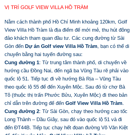
VỊ TRÍ GOLF VIEW VILLA HỒ TRÀM
Nằm cách thành phố Hồ Chí Minh khoảng 120km, Golf
View Villa Hồ Tràm là địa điểm đế mới mẻ, thu hút đông
đảo khách tham quan đầu tư. Các cung đường từ Sài
Gòn đến
Dự án Golf view Villa Hồ Tràm
, bạn có thể di
chuyển bằng hai tuyến đường sau:
Cung đường 1
: Từ trung tâm thành phố, di chuyển về
hướng cầu Đồng Nai, đến ngã ba Vũng Tàu rẽ phải vào
quốc lộ 51. Tiếp tục đi về hướng Bà Rịa – Vũng Tàu
theo quốc lộ 55 để đến Xuyên Mộc. Sau đó từ chợ Bà
Tô (thuộc thị trấn Phước Bửu, Xuyên Mộc) đi theo bản
chỉ dẫn trên đường để đến
Golf View Villa Hồ Tràm
.
Cung đường 2
: Từ Sài Gòn, chạy theo hướng cao tốc
Long Thành – Dầu Giây, sau đó vào quốc lộ 51 và đi
đến ĐT44B. Tiếp tục chạy hết đọan đường Võ Văn Kiệt