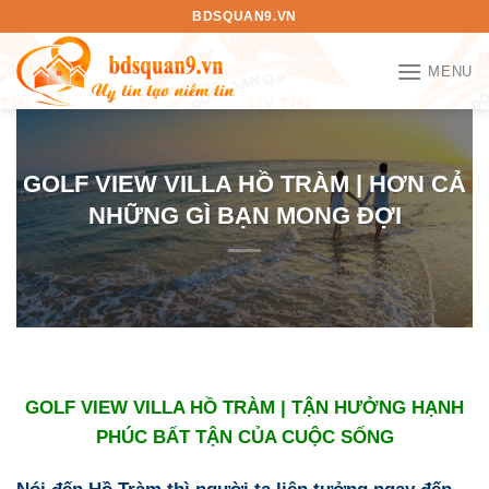
Bỏ
BDSQUAN9.VN
qua
nội
MENU
dung
GOLF VIEW VILLA HỒ TRÀM | HƠN CẢ
NHỮNG GÌ BẠN MONG ĐỢI
GOLF VIEW VILLA HỒ TRÀM | TẬN HƯỞNG HẠNH
PHÚC BẤT TẬN CỦA CUỘC SỐNG
Nói đến Hồ Tràm thì người ta liên tưởng ngay đến