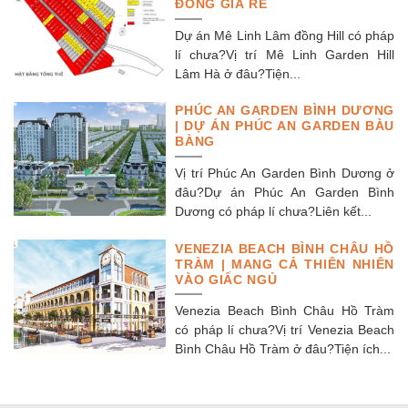
ĐỒNG GIÁ RẺ
Dự án Mê Linh Lâm đồng Hill có pháp
lí chưa?Vị trí Mê Linh Garden Hill
Lâm Hà ở đâu?Tiện...
PHÚC AN GARDEN BÌNH DƯƠNG
| DỰ ÁN PHÚC AN GARDEN BÀU
BÀNG
Vị trí Phúc An Garden Bình Dương ở
đâu?Dự án Phúc An Garden Bình
Dương có pháp lí chưa?Liên kết...
VENEZIA BEACH BÌNH CHÂU HỒ
TRÀM | MANG CẢ THIÊN NHIÊN
VÀO GIẤC NGỦ
Venezia Beach Bình Châu Hồ Tràm
có pháp lí chưa?Vị trí Venezia Beach
Bình Châu Hồ Tràm ở đâu?Tiện ích...