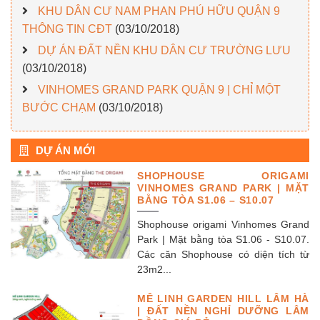
KHU DÂN CƯ NAM PHAN PHÚ HỮU QUẬN 9
THÔNG TIN CĐT
(03/10/2018)
DỰ ÁN ĐẤT NỀN KHU DÂN CƯ TRƯỜNG LƯU
(03/10/2018)
VINHOMES GRAND PARK QUẬN 9 | CHỈ MỘT
BƯỚC CHẠM
(03/10/2018)
DỰ ÁN MỚI
SHOPHOUSE ORIGAMI
VINHOMES GRAND PARK | MẶT
BẰNG TÒA S1.06 – S10.07
Shophouse origami Vinhomes Grand
Park | Mặt bằng tòa S1.06 - S10.07.
Các căn Shophouse có diện tích từ
23m2...
MÊ LINH GARDEN HILL LÂM HÀ
| ĐẤT NỀN NGHỈ DƯỠNG LÂM