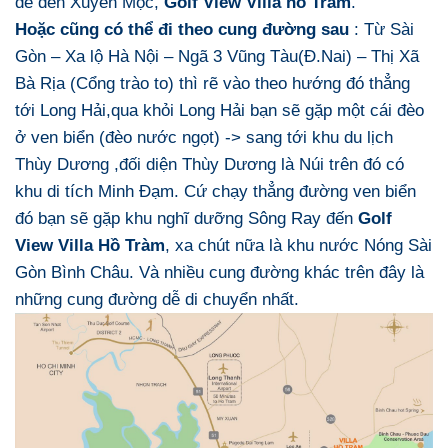
để đến Xuyên Mộc,
Golf View Villa hồ Tràm
.
Hoặc cũng có thể đi theo cung đường sau
: Từ Sài
Gòn – Xa lộ Hà Nội – Ngã 3 Vũng Tàu(Đ.Nai) – Thị Xã
Bà Rịa (Cổng trào to) thì rẽ vào theo hướng đó thẳng
tới Long Hải,qua khỏi Long Hải bạn sẽ gặp một cái đèo
ở ven biển (đèo nước ngọt) -> sang tới khu du lịch
Thùy Dương ,đối diện Thùy Dương là Núi trên đó có
khu di tích Minh Đạm. Cứ chạy thẳng đường ven biển
đó bạn sẽ gặp khu nghĩ dưỡng Sông Ray đến
Golf
View Villa Hồ Tràm
, xa chút nữa là khu nước Nóng Sài
Gòn Bình Châu. Và nhiều cung đường khác trên đây là
những cung đường dễ di chuyển nhất.