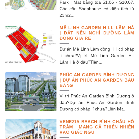
Park | Mặt bằng tòa S1.06 - S10.07.
Các căn Shophouse có diện tích từ
23m2...
MÊ LINH GARDEN HILL LÂM HÀ
| ĐẤT NỀN NGHỈ DƯỠNG LÂM
ĐỒNG GIÁ RẺ
Dự án Mê Linh Lâm đồng Hill có pháp
lí chưa?Vị trí Mê Linh Garden Hill
Lâm Hà ở đâu?Tiện...
PHÚC AN GARDEN BÌNH DƯƠNG
| DỰ ÁN PHÚC AN GARDEN BÀU
BÀNG
Vị trí Phúc An Garden Bình Dương ở
đâu?Dự án Phúc An Garden Bình
Dương có pháp lí chưa?Liên kết...
VENEZIA BEACH BÌNH CHÂU HỒ
TRÀM | MANG CẢ THIÊN NHIÊN
VÀO GIẤC NGỦ