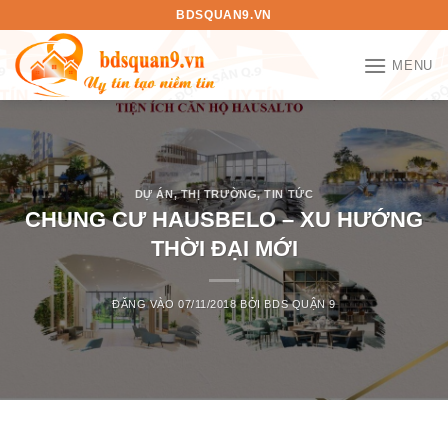
Bỏ
BDSQUAN9.VN
qua
nội
MENU
dung
DỰ ÁN
,
THỊ TRƯỜNG
,
TIN TỨC
CHUNG CƯ HAUSBELO – XU HƯỚNG
THỜI ĐẠI MỚI
ĐĂNG VÀO
07/11/2018
BỞI
BDS QUẬN 9