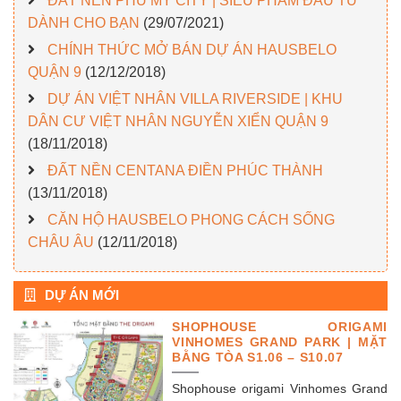
ĐẤT NỀN PHÚ MỸ CITY | SIÊU PHẨM ĐẦU TƯ
DÀNH CHO BẠN
(29/07/2021)
CHÍNH THỨC MỞ BÁN DỰ ÁN HAUSBELO
QUẬN 9
(12/12/2018)
DỰ ÁN VIỆT NHÂN VILLA RIVERSIDE | KHU
DÂN CƯ VIỆT NHÂN NGUYỄN XIỂN QUẬN 9
(18/11/2018)
ĐẤT NỀN CENTANA ĐIỀN PHÚC THÀNH
(13/11/2018)
CĂN HỘ HAUSBELO PHONG CÁCH SỐNG
CHÂU ÂU
(12/11/2018)
DỰ ÁN MỚI
SHOPHOUSE ORIGAMI
VINHOMES GRAND PARK | MẶT
BẰNG TÒA S1.06 – S10.07
Shophouse origami Vinhomes Grand