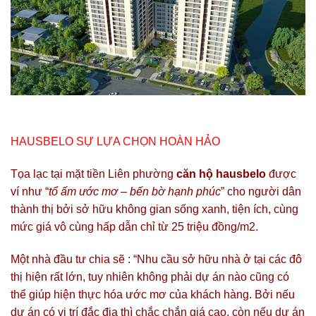
HAUSBELO SỰ LỰA CHỌN HOÀN HẢO
Tọa lạc tại mặt tiền Liên phường
căn hộ hausbelo
được
ví như “
tổ ấm ước mơ – bến bờ hạnh phúc
” cho người dân
thành thị bởi sở hữu không gian sống xanh, tiện ích, cùng
mức giá vô cùng hấp dẫn chỉ từ 25 triệu đồng/m2.
Một nhà đầu tư chia sẽ : “Nhu cầu sở hữu nhà ở tại các đô
thị hiện rất lớn, tuy nhiên không phải dự án nào cũng có
thể giúp hiện thực hóa ước mơ của khách hàng. Bởi nếu
dự án có vị trí đắc địa thì chắc chắn giá cao, còn nếu dự án