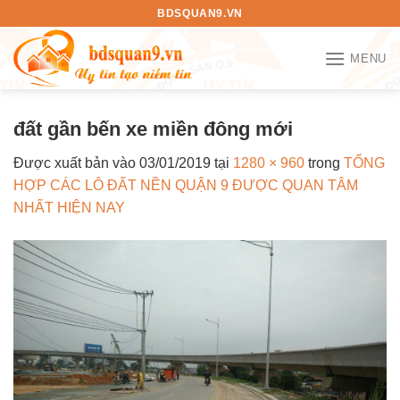
Bỏ
BDSQUAN9.VN
qua
nội
MENU
dung
đất gần bến xe miền đông mới
Được xuất bản vào
03/01/2019
tại
1280 × 960
trong
TỔNG
HỢP CÁC LÔ ĐẤT NỀN QUẬN 9 ĐƯỢC QUAN TÂM
NHẤT HIỆN NAY