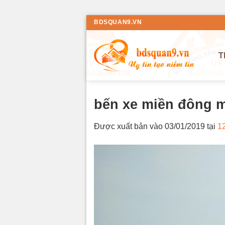
Bỏ
BDSQUAN9.VN
qua
nội
T
dung
bến xe miền đông 
Được xuất bản vào
03/01/2019
tại
1