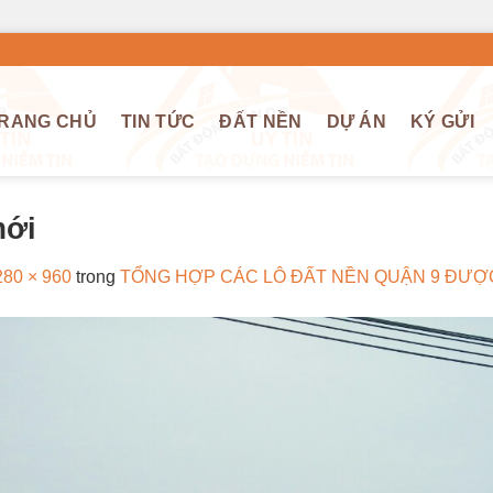
RANG CHỦ
TIN TỨC
ĐẤT NỀN
DỰ ÁN
KÝ GỬI
mới
280 × 960
trong
TỔNG HỢP CÁC LÔ ĐẤT NỀN QUẬN 9 ĐƯỢ