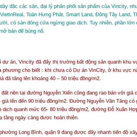
ày đặc các sàn, đại lý phân phối sản phẩm của Vincity, n
 VietinReal, Toàn Hưng Phát, Smart Land, Đông Tây Land,
gười, có sàn đóng cửa ngừng giao dịch. Tuy nhiên, phần lớn
 mở bán để bùng nổ.
ố dự án, Vincity đã đẩy thị trường bất động sản quanh khu 
địa phương cho biết : khi chưa có Dự án VinCity, ở khu vực 
á đã tăng lên khoảng 40 – 50 triệu đồng/m2.
đất nền tại đường Nguyễn Xiển cũng đang rao bán với giá 
n giá lên đến 90 triệu đồng/m2. Đường Nguyễn Văn Tăng có 
 dịch quanh mức 65- 80 triệu đồng/m2, đường Đỗ Xuân Hợp 
 tầng ngày càng được hoàn thiện.
hường Long Bình, quận 9 đang được đẩy nhanh tiến độ xây 