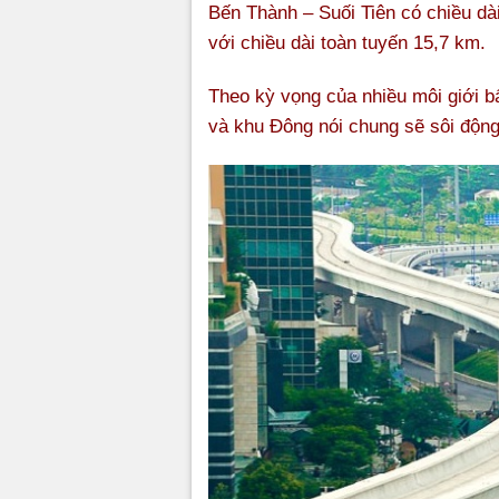
Bến Thành – Suối Tiên có chiều dà
với chiều dài toàn tuyến 15,7 km.
Theo kỳ vọng của nhiều môi giới b
và khu Đông nói chung sẽ sôi động 