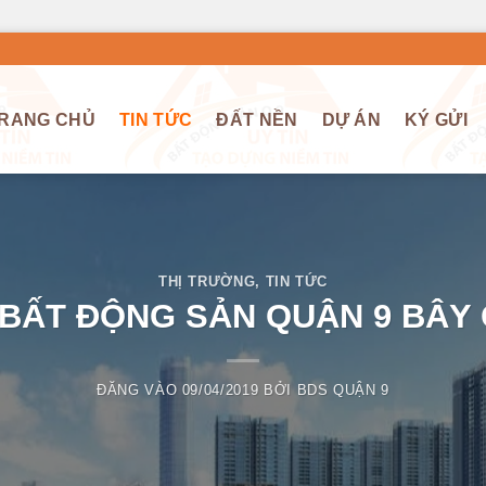
RANG CHỦ
TIN TỨC
ĐẤT NỀN
DỰ ÁN
KÝ GỬI
THỊ TRƯỜNG
,
TIN TỨC
BẤT ĐỘNG SẢN QUẬN 9 BÂY 
ĐĂNG VÀO
09/04/2019
BỞI
BDS QUẬN 9