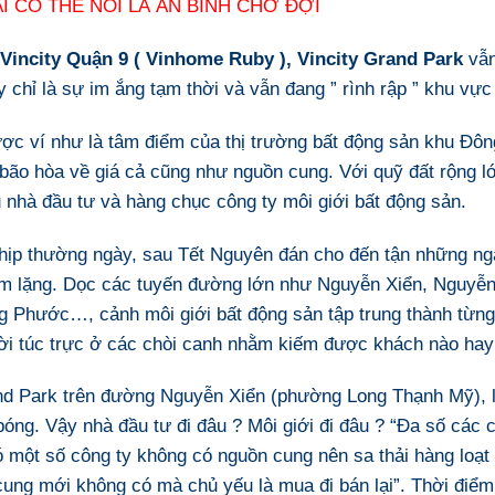
I CÓ THỂ NÓI LÀ ÁN BINH CHỜ ĐỢI
Vincity Quận 9
( Vinhome Ruby ), Vincity Grand Park
vẫn
y chỉ là sự im ắng tạm thời và vẫn đang ” rình rập ” khu vực
ợc ví như là tâm điểm của thị trường bất động sản khu Đôn
bão hòa về giá cả cũng như nguồn cung. Với quỹ đất rộng l
 nhà đầu tư và hàng chục công ty môi giới bất động sản.
nhịp thường ngày, sau Tết Nguyên đán cho đến tận những n
rầm lặng. Dọc các tuyến đường lớn như Nguyễn Xiển, Nguy
g Phước…, cảnh môi giới bất động sản tập trung thành từng
ười túc trực ở các chòi canh nhằm kiếm được khách nào hay
d Park trên đường Nguyễn Xiển (phường Long Thạnh Mỹ), lúc
ng. Vậy nhà đầu tư đi đâu ? Môi giới đi đâu ? “Đa số các c
có một số công ty không có nguồn cung nên sa thải hàng loạ
ung mới không có mà chủ yếu là mua đi bán lại”. Thời điểm