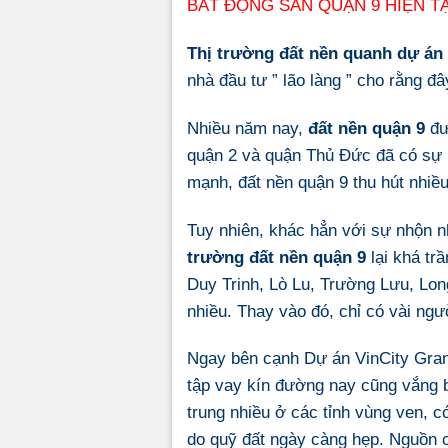
BẤT ĐỘNG SẢN QUẬN 9 HIỆN TẠ
Thị trường đất nền quanh
dự án 
nhà đầu tư ” lão làng ” cho rằng đâ
Nhiều năm nay,
đất nền quận 9
đư
quận 2 và quận Thủ Đức đã có sự 
mạnh, đất nền quận 9 thu hút nhiều
Tuy nhiên, khác hẳn với sự nhộn 
trường đất nền quận 9
lại khá t
Duy Trinh, Lò Lu, Trường Lưu, Lon
nhiều. Thay vào đó, chỉ có vài ng
Ngay bên cạnh Dự án VinCity Gran
tập vay kín đường nay cũng vắng bó
trung nhiều ở các tỉnh vùng ven, 
do quỹ đất ngày càng hẹp. Nguồn c