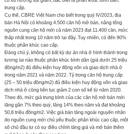
có xu hướng sụt giảm, đặc biệt là phân khúc bình dân,
trung cấp.
Cụ thể, CBRE Việt Nam cho biết trong quý IV/2023, địa
bàn Hà Nội có khoảng 4.500 căn hộ mở bán, nâng tổng
nguồn cung căn hộ mới cả năm 2023 đạt 11.400 căn, mức
thấp nhất trong 10 năm trở lại đây. Tuy nhiên, có đến 90%
thuộc phân khúc cao cấp.
Đáng chú ý, không có bất kỳ dự án nhà ở hình thành trong
tương lai nào thuộc phân khúc bình dân (giá dưới 25 triệu
đồng/m2) đủ điều kiện huy động vốn và giao dịch nhà ở
trong năm 2021 và năm 2022. Tỷ trọng căn hộ trung cấp
(25 – 50 triệu đồng/m2) đủ điều kiện huy động vốn và giao
dịch nhà ở cũng liên tục giảm 2 con số kể từ năm 2020.
Theo đó, mức giá trung bình của các căn hộ mở bán mới
tăng gần 7% theo quý, tăng 14% theo năm và đạt khoảng
50,8 triệu đồng/m2. Việc giá bán tăng ngoài nguyên nhân
do nguồn cung mới chủ yếu thuộc phân khúc cao cấp, một
số chủ đầu tư có sự điều chỉnh tăng giá và mở bán thêm