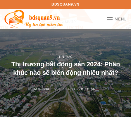
Bỏ
BDSQUAN9.VN
qua
nội
MENU
dung
TIN TỨC
Thị trường bất động sản 2024: Phân
khúc nào sẽ biến động nhiều nhất?
ĐĂNG VÀO
16/01/2024
BỞI
BDS QUẬN 9