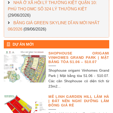
NHÀ Ở XÃ HỘI LÝ THƯỜNG KIỆT QUẬN 10:
PHÚ THỌ DMC SỐ 324 LÝ THƯỜNG KIỆT
(29/06/2026)
BẢNG GIÁ GREEN SKYLINE DĨ AN MỚI NHẤT
06/2026
(09/06/2026)
DỰ ÁN MỚI
SHOPHOUSE ORIGAMI
VINHOMES GRAND PARK | MẶT
BẰNG TÒA S1.06 – S10.07
Shophouse origami Vinhomes Grand
Park | Mặt bằng tòa S1.06 - S10.07.
Các căn Shophouse có diện tích từ
23m2...
MÊ LINH GARDEN HILL LÂM HÀ
| ĐẤT NỀN NGHỈ DƯỠNG LÂM
ĐỒNG GIÁ RẺ