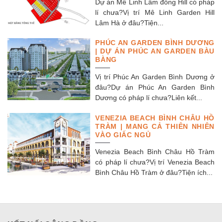
Dự án Mê Linh Lâm đồng Hill có pháp
lí chưa?Vị trí Mê Linh Garden Hill
Lâm Hà ở đâu?Tiện...
PHÚC AN GARDEN BÌNH DƯƠNG
| DỰ ÁN PHÚC AN GARDEN BÀU
BÀNG
Vị trí Phúc An Garden Bình Dương ở
đâu?Dự án Phúc An Garden Bình
Dương có pháp lí chưa?Liên kết...
VENEZIA BEACH BÌNH CHÂU HỒ
TRÀM | MANG CẢ THIÊN NHIÊN
VÀO GIẤC NGỦ
Venezia Beach Bình Châu Hồ Tràm
có pháp lí chưa?Vị trí Venezia Beach
Bình Châu Hồ Tràm ở đâu?Tiện ích...