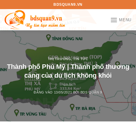
Bỏ
BDSQUAN9.VN
qua
nội
MENU
dung
THỊ TRƯỜNG
,
TIN TỨC
Thành phố Phú Mỹ | Thành phố thương
cảng của du lịch không khói
ĐĂNG VÀO
13/05/2021
BỞI
BDS QUẬN 9