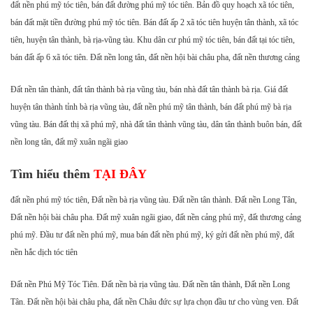
đất nền phú mỹ tóc tiên, bán đất đường phú mỹ tóc tiên. Bản đồ quy hoạch xã tóc tiên,
bán đất mặt tiền đường phú mỹ tóc tiên. Bán đất ấp 2 xã tóc tiên huyện tân thành, xã tóc
tiên, huyện tân thành, bà rịa-vũng tàu. Khu dân cư phú mỹ tóc tiên, bán đất tại tóc tiên,
bán đất ấp 6 xã tóc tiên. Đất nền long tân, đất nền hội bài châu pha, đất nền thương cảng
Đất nền tân thành, đất tân thành bà rịa vũng tàu, bán nhà đất tân thành bà rịa. Giá đất
huyện tân thành tỉnh bà rịa vũng tàu, đất nền phú mỹ tân thành, bán đất phú mỹ bà rịa
vũng tàu. Bán đất thị xã phú mỹ, nhà đất tân thành vũng tàu, dân tân thành buôn bán, đất
nền long tân, đất mỹ xuân ngãi giao
Tìm hiểu thêm
TẠI ĐÂY
đất nền phú mỹ tóc tiên, Đất nền bà rịa vũng tàu. Đất nền tân thành. Đất nền Long Tân,
Đất nền hội bài châu pha. Đất mỹ xuân ngãi giao, đất nền cảng phú mỹ, đất thương cảng
phú mỹ. Đầu tư đất nền phú mỹ, mua bán đất nền phú mỹ, ký gửi đất nền phú mỹ, đất
nền hắc dịch tóc tiên
Đất nền Phú Mỹ Tóc Tiên. Đất nền bà rịa vũng tàu. Đất nền tân thành, Đất nền Long
Tân. Đất nền hội bài châu pha, đất nền Châu đức sự lựa chọn đầu tư cho vùng ven. Đất