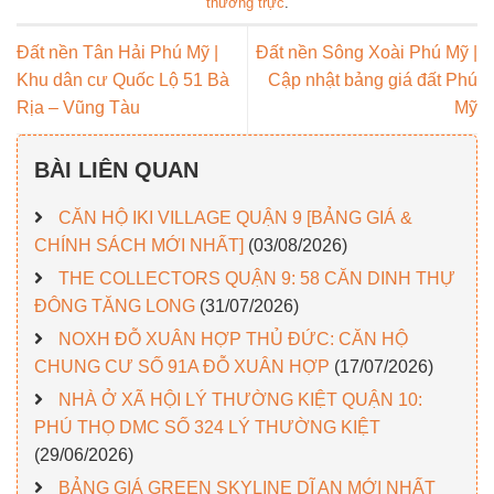
thường trực
.
Đất nền Tân Hải Phú Mỹ |
Đất nền Sông Xoài Phú Mỹ |
Khu dân cư Quốc Lộ 51 Bà
Cập nhật bảng giá đất Phú
Rịa – Vũng Tàu
Mỹ
BÀI LIÊN QUAN
CĂN HỘ IKI VILLAGE QUẬN 9 [BẢNG GIÁ &
CHÍNH SÁCH MỚI NHẤT]
(03/08/2026)
THE COLLECTORS QUẬN 9: 58 CĂN DINH THỰ
ĐÔNG TĂNG LONG
(31/07/2026)
NOXH ĐỖ XUÂN HỢP THỦ ĐỨC: CĂN HỘ
CHUNG CƯ SỐ 91A ĐỖ XUÂN HỢP
(17/07/2026)
NHÀ Ở XÃ HỘI LÝ THƯỜNG KIỆT QUẬN 10:
PHÚ THỌ DMC SỐ 324 LÝ THƯỜNG KIỆT
(29/06/2026)
BẢNG GIÁ GREEN SKYLINE DĨ AN MỚI NHẤT