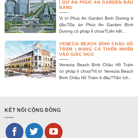
| DỰ ÁN PHÚC AN GARDEN BÀU
BÀNG
Vị trí Phúc An Garden Bình Dương ở
đâu?Dự án Phúc An Garden Bình
Dương có pháp lí chưa?Liên kết...
VENEZIA BEACH BÌNH CHÂU HỒ
TRÀM | MANG CẢ THIÊN NHIÊN
VÀO GIẤC NGỦ
Venezia Beach Bình Châu Hồ Tràm
có pháp lí chưa?Vị trí Venezia Beach
Bình Châu Hồ Tràm ở đâu?Tiện ích...
KẾT NỐI CỘNG ĐỒNG