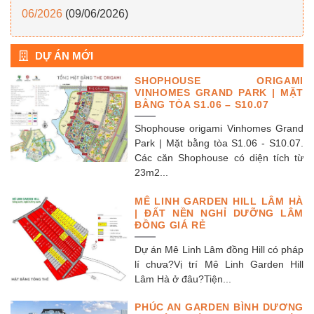
06/2026
(09/06/2026)
DỰ ÁN MỚI
SHOPHOUSE ORIGAMI
VINHOMES GRAND PARK | MẶT
BẰNG TÒA S1.06 – S10.07
Shophouse origami Vinhomes Grand
Park | Mặt bằng tòa S1.06 - S10.07.
Các căn Shophouse có diện tích từ
23m2...
MÊ LINH GARDEN HILL LÂM HÀ
| ĐẤT NỀN NGHỈ DƯỠNG LÂM
ĐỒNG GIÁ RẺ
Dự án Mê Linh Lâm đồng Hill có pháp
lí chưa?Vị trí Mê Linh Garden Hill
Lâm Hà ở đâu?Tiện...
PHÚC AN GARDEN BÌNH DƯƠNG