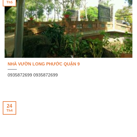
Th5
NHÀ VƯỜN LONG PHƯỚC QUẬN 9
0935872699 0935872699
24
Th4