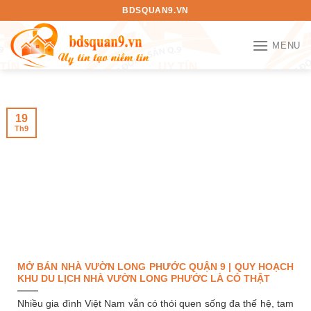
Bỏ
BDSQUAN9.VN
qua
nội
MENU
dung
19
Th9
MỞ BÁN NHÀ VƯỜN LONG PHƯỚC QUẬN 9 | QUY HOẠCH
KHU DU LỊCH NHÀ VƯỜN LONG PHƯỚC LÀ CÓ THẬT
Nhiều gia đình Việt Nam vẫn có thói quen sống đa thế hệ, tam