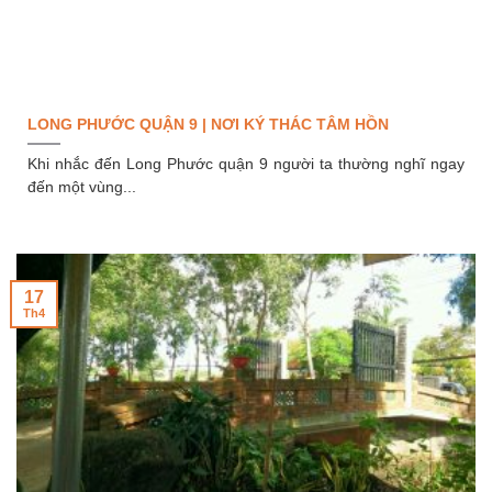
LONG PHƯỚC QUẬN 9 | NƠI KÝ THÁC TÂM HỒN
Khi nhắc đến Long Phước quận 9 người ta thường nghĩ ngay
đến một vùng...
17
Th4