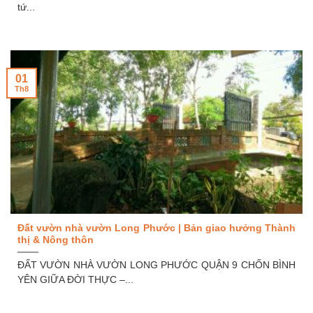
tứ...
01
Th8
Đất vườn nhà vườn Long Phước | Bản giao hưởng Thành
thị & Nông thôn
ĐẤT VƯỜN NHÀ VƯỜN LONG PHƯỚC QUẬN 9 CHỐN BÌNH
YÊN GIỮA ĐỜI THỰC –...