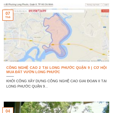
07
Th6
CÔNG NGHỆ CAO 2 TẠI LONG PHƯỚC QUẬN 9 | CƠ HỘI
MUA ĐẤT VƯỜN LONG PHƯỚC
KHỞI CÔNG XÂY DỰNG CÔNG NGHỆ CAO GIAI ĐOẠN II TẠI
LONG PHƯỚC QUẬN 9...
04