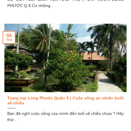
PHƯỚC Q.9 Có những...
04
Th4
Trang trại Long Phước Quận 9 | Cuộc sống an nhiên buổi
xế chiều
Bạn đã nghĩ cuộc sống của mình đến tuổi xế chiều chưa ? Hãy
thử...