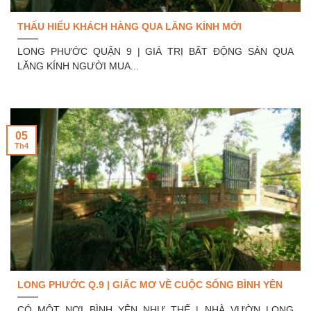
THẤU HIỂU KHÁCH HÀNG QUA LĂNG KÍNH MỚI
LONG PHƯỚC QUẬN 9 | GIÁ TRỊ BẤT ĐỘNG SẢN QUA
LĂNG KÍNH NGƯỜI MUA...
05
Th4
LONG PHƯỚC Q.9 | GIẤC MƠ VỀ CUỘC SỐNG BÌNH YÊN
CÓ MỘT NƠI BÌNH YÊN NHƯ THẾ | NHÀ VƯỜN LONG