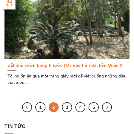
02
Th4
Đất nhà vườn Long Phước | Ốc đảo trên đất liền Quận 9
Tôi muốn lật qua một trang giấy mới để viết xuống những điều
thật mới....
1
2
3
4
5
TIN TỨC