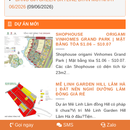
06/2026
(09/06/2026)
DỰ ÁN MỚI
SHOPHOUSE ORIGAMI
VINHOMES GRAND PARK | MẶT
BẰNG TÒA S1.06 – S10.07
Shophouse origami Vinhomes Grand
Park | Mặt bằng tòa S1.06 - S10.07.
Các căn Shophouse có diện tích từ
23m2...
MÊ LINH GARDEN HILL LÂM HÀ
| ĐẤT NỀN NGHỈ DƯỠNG LÂM
ĐỒNG GIÁ RẺ
Dự án Mê Linh Lâm đồng Hill có pháp
lí chưa?Vị trí Mê Linh Garden Hill
Lâm Hà ở đâu?Tiện...
Gọi ngay
SMS
Zalo
PHÚC AN GARDEN BÌNH DƯƠNG