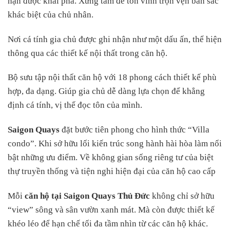
hạn được khai phá. Xứng tầm để tôn vinh trọn vẹn bản sắc
khác biệt của chủ nhân.
Nơi cá tính gia chủ được ghi nhận như một dấu ấn, thể hiện
thông qua các thiết kế nội thất trong căn hộ.
Bộ sưu tập nội thất căn hộ với 18 phong cách thiết kế phù
hợp, đa dạng. Giúp gia chủ dễ dàng lựa chọn để khẳng
định cá tính, vị thế đọc tôn của mình.
Saigon Quays
đặt bước tiên phong cho hình thức “Villa
condo”. Khi sở hữu lối kiến trúc song hành hài hòa làm nổi
bật những ưu điểm. Về không gian sống riêng tư của biệt
thự truyền thống và tiện nghi hiện đại của căn hộ cao cấp
Mỗi
căn hộ tại Saigon Quays Thủ Đức
không chỉ sở hữu
“view” sông và sân vườn xanh mát. Mà còn được thiết kế
khéo léo để hạn chế tối đa tầm nhìn từ các căn hộ khác.