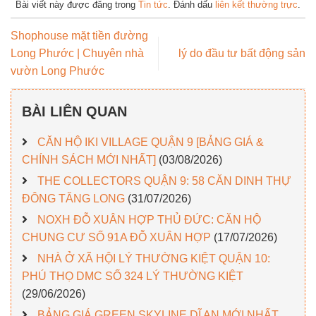
Bài viết này được đăng trong
Tin tức
. Đánh dấu
liên kết thường trực
.
Shophouse mặt tiền đường
Long Phước | Chuyên nhà
lý do đầu tư bất động sản
vườn Long Phước
BÀI LIÊN QUAN
CĂN HỘ IKI VILLAGE QUẬN 9 [BẢNG GIÁ &
CHÍNH SÁCH MỚI NHẤT]
(03/08/2026)
THE COLLECTORS QUẬN 9: 58 CĂN DINH THỰ
ĐÔNG TĂNG LONG
(31/07/2026)
NOXH ĐỖ XUÂN HỢP THỦ ĐỨC: CĂN HỘ
CHUNG CƯ SỐ 91A ĐỖ XUÂN HỢP
(17/07/2026)
NHÀ Ở XÃ HỘI LÝ THƯỜNG KIỆT QUẬN 10:
PHÚ THỌ DMC SỐ 324 LÝ THƯỜNG KIỆT
(29/06/2026)
BẢNG GIÁ GREEN SKYLINE DĨ AN MỚI NHẤT