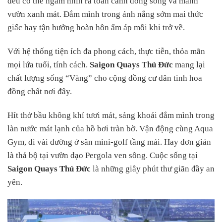
đều có thể ngắm nhìn ra toàn cảnh dòng sông và mảnh
vườn xanh mát. Đắm mình trong ánh nắng sớm mai thức
giấc hay tận hưởng hoàn hôn ấm áp mỗi khi trở về.
Với hệ thống tiện ích đa phong cách, thực tiễn, thỏa mãn
mọi lứa tuổi, tính cách.
Saigon Quays Thủ Đức
mang lại
chất lượng sống “Vàng” cho cộng đồng cư dân tinh hoa
đồng chất nơi đây.
Hít thở bầu không khí tươi mát, sảng khoái đắm mình trong
làn nước mát lạnh của hồ bơi tràn bờ. Vận động cùng Aqua
Gym, đi vài đường ở sân mini-golf tầng mái. Hay đơn giản
là thả bộ tại vườn dạo Pergola ven sông. Cuộc sống tại
Saigon Quays Thủ Đức
là những giây phút thư giãn đầy an
yên.