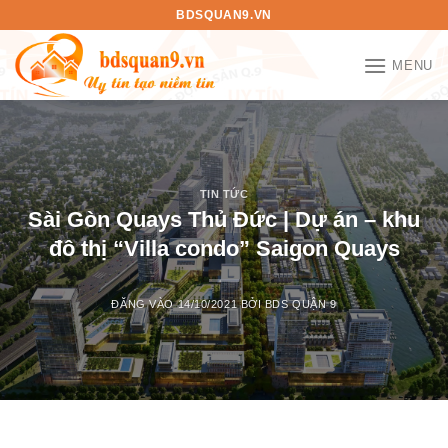
Bỏ
BDSQUAN9.VN
qua
nội
MENU
dung
TIN TỨC
Sài Gòn Quays Thủ Đức | Dự án – khu
đô thị “Villa condo” Saigon Quays
ĐĂNG VÀO
14/10/2021
BỞI
BDS QUẬN 9