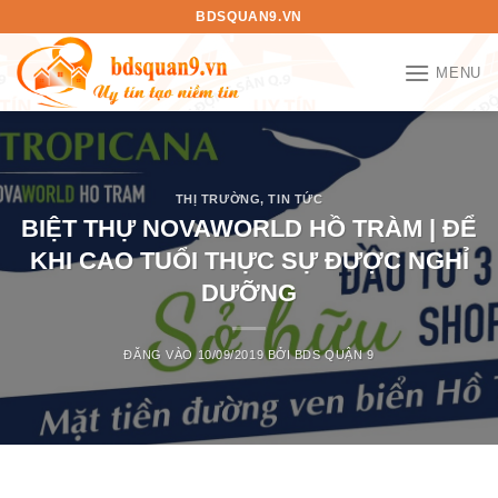
Bỏ
BDSQUAN9.VN
qua
nội
MENU
dung
THỊ TRƯỜNG
,
TIN TỨC
BIỆT THỰ NOVAWORLD HỒ TRÀM | ĐỂ
KHI CAO TUỔI THỰC SỰ ĐƯỢC NGHỈ
DƯỠNG
ĐĂNG VÀO
10/09/2019
BỞI
BDS QUẬN 9