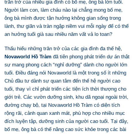
trăn trở của nhiều gia đình có bố mẹ, ông bà lớn tuổi.
Người làm con, làm cháu nào lại chẳng mong bố mẹ,
ông bà mình được tận hưởng không gian sống trong
lành, thư giãn và tràn ngập niềm vui mỗi ngày để có thể
an hưởng tuổi già sau nhiều năm vất vả lo toan?
Thấu hiểu những trăn trở của các gia đình đa thế hệ,
Novaworld Hồ Tràm
đã tiên phong phát triển dự án thật
sự mang phong cách “nghỉ dưỡng” dành cho người lớn
tuổi. Điều đáng nói Novaworld là một trong số ít những
Chủ đầu tư dành sự quan tâm đến thế hệ người cao
tuổi, thay vì chỉ phát triển các tiện ích thời thượng cho
giới trẻ. Các vườn dưỡng sinh, khu dã ngoại ngoài trời,
đường chạy bộ, tại Novaworld Hồ Tràm có diện tích
rộng rãi, cảnh quan xanh mát, phù hợp cho nhiều mục
đích luyện tập, dưỡng sinh của người cao tuổi. Tại đây,
bố mẹ, ông bà có thể nâng cao sức khỏe trong các bài