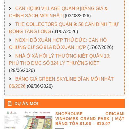
CĂN HỘ IKI VILLAGE QUẬN 9 [BẢNG GIÁ &
CHÍNH SÁCH MỚI NHẤT]
(03/08/2026)
THE COLLECTORS QUẬN 9: 58 CĂN DINH THỰ
ĐÔNG TĂNG LONG
(31/07/2026)
NOXH ĐỖ XUÂN HỢP THỦ ĐỨC: CĂN HỘ
CHUNG CƯ SỐ 91A ĐỖ XUÂN HỢP
(17/07/2026)
NHÀ Ở XÃ HỘI LÝ THƯỜNG KIỆT QUẬN 10:
PHÚ THỌ DMC SỐ 324 LÝ THƯỜNG KIỆT
(29/06/2026)
BẢNG GIÁ GREEN SKYLINE DĨ AN MỚI NHẤT
06/2026
(09/06/2026)
DỰ ÁN MỚI
SHOPHOUSE ORIGAMI
VINHOMES GRAND PARK | MẶT
BẰNG TÒA S1.06 – S10.07