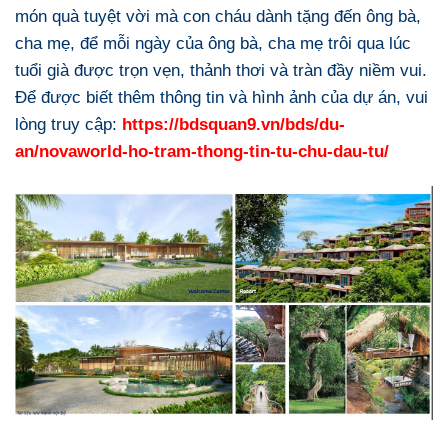
món quà tuyệt vời mà con cháu dành tặng đến ông bà,
cha mẹ, để mỗi ngày của ông bà, cha mẹ trôi qua lúc
tuổi già được trọn vẹn, thảnh thơi và tràn đầy niềm vui.
Để được biết thêm thông tin và hình ảnh của dự án, vui
lòng truy cập:
https://bdsquan9.vn/bds/du-
an/novaworld-ho-tram-thong-tin-tu-chu-dau-tu/