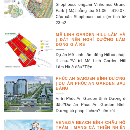
Shophouse origami Vinhomes Grand
Park | Mặt bằng tòa S1.06 - S10.07.
Các căn Shophouse có diện tích từ
23m2...
MÊ LINH GARDEN HILL LÂM HÀ
| ĐẤT NỀN NGHỈ DƯỠNG LÂM
ĐỒNG GIÁ RẺ
Dự án Mê Linh Lâm đồng Hill có pháp
lí chưa?Vị trí Mê Linh Garden Hill
Lâm Hà ở đâu?Tiện...
PHÚC AN GARDEN BÌNH DƯƠNG
| DỰ ÁN PHÚC AN GARDEN BÀU
BÀNG
Vị trí Phúc An Garden Bình Dương ở
đâu?Dự án Phúc An Garden Bình
Dương có pháp lí chưa?Liên kết...
VENEZIA BEACH BÌNH CHÂU HỒ
TRÀM | MANG CẢ THIÊN NHIÊN