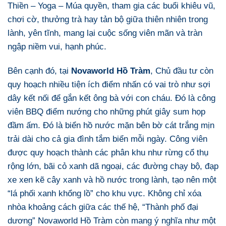
Thiền – Yoga – Múa quyền, tham gia các buổi khiêu vũ,
chơi cờ, thưởng trà hay tản bộ giữa thiên nhiên trong
lành, yên tĩnh, mang lại cuộc sống viên mãn và tràn
ngập niềm vui, hạnh phúc.
Bên cạnh đó, tại
Novaworld Hồ Tràm
, Chủ đầu tư còn
quy hoạch nhiều tiện ích điểm nhấn có vai trò như sợi
dây kết nối để gắn kết ông bà với con cháu. Đó là công
viên BBQ điểm nướng cho những phút giây sum họp
đầm ấm. Đó là biển hồ nước mặn bên bờ cát trắng mịn
trải dài cho cả gia đình tắm biển mỗi ngày. Công viên
được quy hoạch thành các phân khu như rừng cổ thụ
rộng lớn, bãi cỏ xanh dã ngoại, các đường chạy bộ, đạp
xe xen kẽ cây xanh và hồ nước trong lành, tạo nên một
“lá phối xanh khổng lồ” cho khu vực. Không chỉ xóa
nhòa khoảng cách giữa các thế hệ, “Thành phố đại
dương” Novaworld Hồ Tràm còn mang ý nghĩa như một