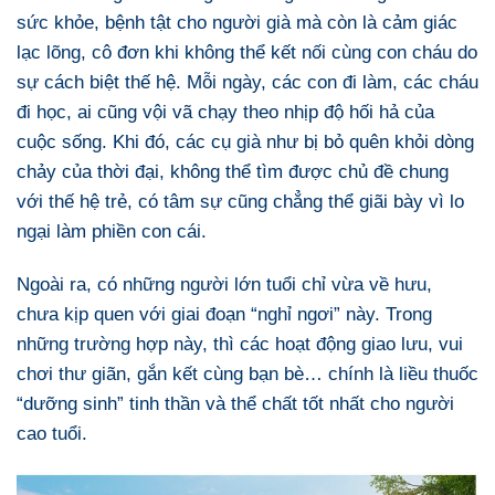
sức khỏe, bệnh tật cho người già mà còn là cảm giác
lạc lõng, cô đơn khi không thể kết nối cùng con cháu do
sự cách biệt thế hệ. Mỗi ngày, các con đi làm, các cháu
đi học, ai cũng vội vã chạy theo nhịp độ hối hả của
cuộc sống. Khi đó, các cụ già như bị bỏ quên khỏi dòng
chảy của thời đại, không thể tìm được chủ đề chung
với thế hệ trẻ, có tâm sự cũng chẳng thể giãi bày vì lo
ngại làm phiền con cái.
Ngoài ra, có những người lớn tuổi chỉ vừa về hưu,
chưa kịp quen với giai đoạn “nghỉ ngơi” này. Trong
những trường hợp này, thì các hoạt động giao lưu, vui
chơi thư giãn, gắn kết cùng bạn bè… chính là liều thuốc
“dưỡng sinh” tinh thần và thể chất tốt nhất cho người
cao tuổi.