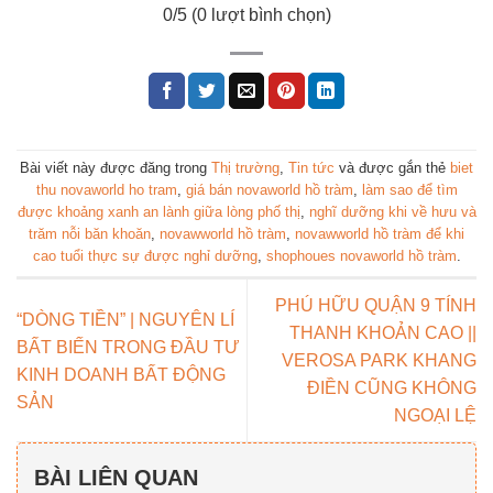
0
/5 (
0
lượt bình chọn)
Bài viết này được đăng trong
Thị trường
,
Tin tức
và được gắn thẻ
biet
thu novaworld ho tram
,
giá bán novaworld hồ tràm
,
làm sao để tìm
được khoảng xanh an lành giữa lòng phố thị
,
nghĩ dưỡng khi về hưu và
trăm nỗi băn khoăn
,
novawworld hồ tràm
,
novawworld hồ tràm để khi
cao tuổi thực sự được nghỉ dưỡng
,
shophoues novaworld hồ tràm
.
PHÚ HỮU QUẬN 9 TÍNH
“DÒNG TIỀN” | NGUYÊN LÍ
THANH KHOẢN CAO ||
BẤT BIẾN TRONG ĐẦU TƯ
VEROSA PARK KHANG
KINH DOANH BẤT ĐỘNG
ĐIỀN CŨNG KHÔNG
SẢN
NGOẠI LỆ
BÀI LIÊN QUAN