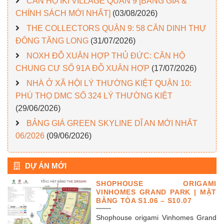
CĂN HỘ IKI VILLAGE QUẬN 9 [BẢNG GIÁ &
CHÍNH SÁCH MỚI NHẤT]
(03/08/2026)
THE COLLECTORS QUẬN 9: 58 CĂN DINH THỰ
ĐÔNG TĂNG LONG
(31/07/2026)
NOXH ĐỖ XUÂN HỢP THỦ ĐỨC: CĂN HỘ
CHUNG CƯ SỐ 91A ĐỖ XUÂN HỢP
(17/07/2026)
NHÀ Ở XÃ HỘI LÝ THƯỜNG KIỆT QUẬN 10:
PHÚ THỌ DMC SỐ 324 LÝ THƯỜNG KIỆT
(29/06/2026)
BẢNG GIÁ GREEN SKYLINE DĨ AN MỚI NHẤT
06/2026
(09/06/2026)
DỰ ÁN MỚI
SHOPHOUSE ORIGAMI
VINHOMES GRAND PARK | MẶT
BẰNG TÒA S1.06 – S10.07
Shophouse origami Vinhomes Grand