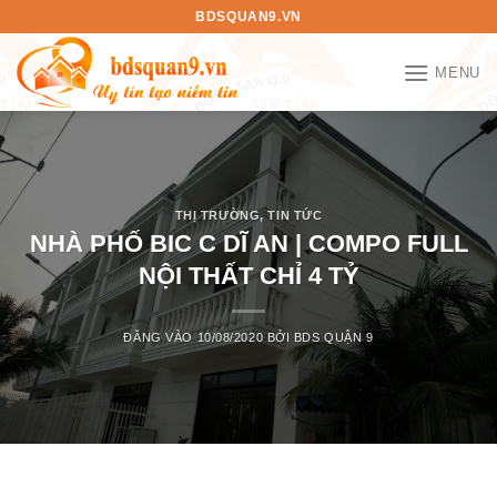
Bỏ
BDSQUAN9.VN
qua
nội
MENU
dung
THỊ TRƯỜNG
,
TIN TỨC
NHÀ PHỐ BIC C DĨ AN | COMPO FULL
NỘI THẤT CHỈ 4 TỶ
ĐĂNG VÀO
10/08/2020
BỞI
BDS QUẬN 9