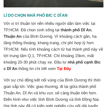
LÍ DO CHỌN NHÀ PHỐ BIC C DĨ AN
Với vị trí thuận lợi nên nhiều người dân làm việc tại
TP.HCM. Đã chọn sinh sống tại
thành phố Dĩ An
,
Thuận An
của Bình Dương. Vì khoảng cách gần, hạ
tầng thông thoáng, khang trang, chi phí hợp lý hơn
TP.HCM. Nếu tính khoảng cách từ hai thành phố này về
tới trung tâm Q.1, TP.HCM. Chỉ khoảng 15km, mất
khoảng 20-30 phút chạy xe. Đầu tư
nhà phố cạnh Bic
c Dĩ An
thông tin chi tiết xem
Tại Đây
Với sự chủ động kết nối vùng của Bình Dương thì thời
gian sắp tới. Việc giao thương, đi lại giữa thành phố
Thuận An, Dĩ An và khu vực sẽ càng thuận tiện hơn.
Điển hình như việc tỉnh Bình Dương và tỉnh Đồng Nai.
Hai tỉnh này đã có kiến nghị nghiên cứu nối dài tuyến