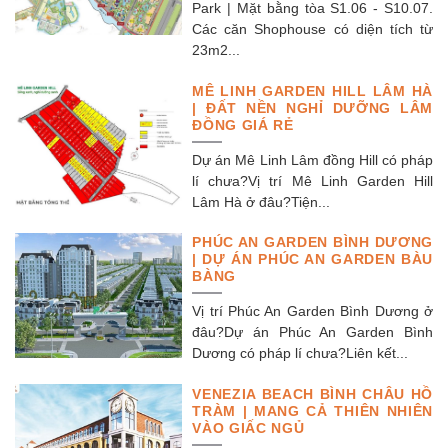
Park | Mặt bằng tòa S1.06 - S10.07.
Các căn Shophouse có diện tích từ
23m2...
MÊ LINH GARDEN HILL LÂM HÀ
| ĐẤT NỀN NGHỈ DƯỠNG LÂM
ĐỒNG GIÁ RẺ
Dự án Mê Linh Lâm đồng Hill có pháp
lí chưa?Vị trí Mê Linh Garden Hill
Lâm Hà ở đâu?Tiện...
PHÚC AN GARDEN BÌNH DƯƠNG
| DỰ ÁN PHÚC AN GARDEN BÀU
BÀNG
Vị trí Phúc An Garden Bình Dương ở
đâu?Dự án Phúc An Garden Bình
Dương có pháp lí chưa?Liên kết...
VENEZIA BEACH BÌNH CHÂU HỒ
TRÀM | MANG CẢ THIÊN NHIÊN
VÀO GIẤC NGỦ