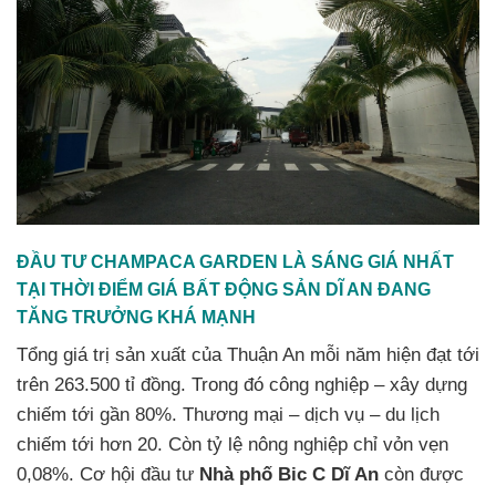
ĐẦU TƯ CHAMPACA GARDEN LÀ SÁNG GIÁ NHẤT
TẠI THỜI ĐIỂM GIÁ BẤT ĐỘNG SẢN DĨ AN ĐANG
TĂNG TRƯỞNG KHÁ MẠNH
Tổng giá trị sản xuất của Thuận An mỗi năm hiện đạt tới
trên 263.500 tỉ đồng. Trong đó công nghiệp – xây dựng
chiếm tới gần 80%. Thương mại – dịch vụ – du lịch
chiếm tới hơn 20. Còn tỷ lệ nông nghiệp chỉ vỏn vẹn
0,08%. Cơ hội đầu tư
Nhà phố Bic C Dĩ An
còn được