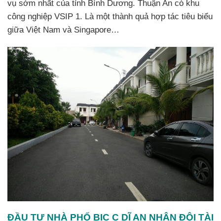
vụ sớm nhất của tỉnh Bình Dương. Thuận An có khu
công nghiệp VSIP 1. Là một thành quả hợp tác tiêu biểu
giữa Việt Nam và Singapore…
ĐẦU TƯ NHÀ PHỐ BIC C DĨ AN NHÂN ĐÔI TÀI