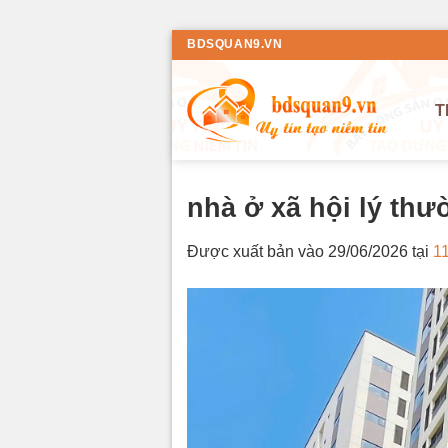
Bỏ
BDSQUAN9.VN
qua
nội
T
dung
nhà ở xã hội lý thư
Được xuất bản vào
29/06/2026
tại
1