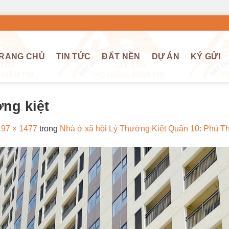
RANG CHỦ
TIN TỨC
ĐẤT NỀN
DỰ ÁN
KÝ GỬI
ờng kiệt
197 × 1477
trong
Nhà ở xã hội Lý Thường Kiệt Quận 10: Phú T