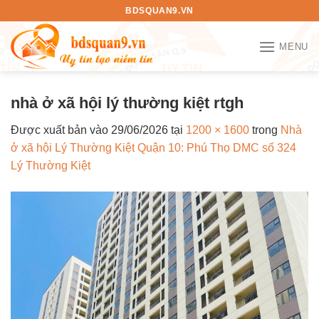
Bỏ
BDSQUAN9.VN
qua
nội
MENU
dung
nhà ở xã hội lý thường kiệt rtgh
Được xuất bản vào
29/06/2026
tại
1200 × 1600
trong
Nhà
ở xã hội Lý Thường Kiệt Quận 10: Phú Thọ DMC số 324
Lý Thường Kiệt