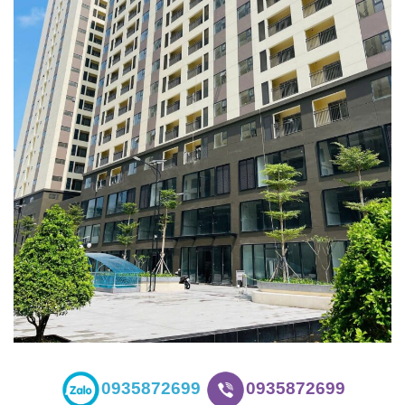
0935872699
0935872699