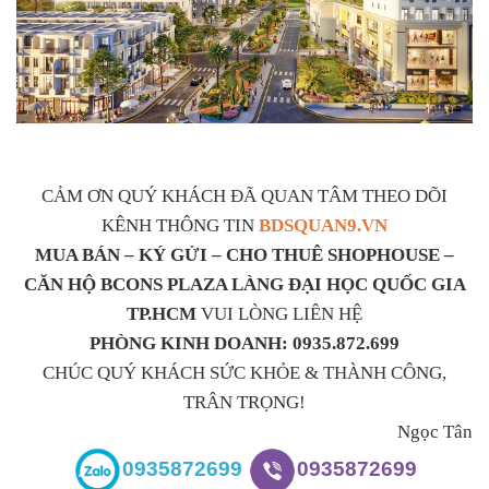
CẢM ƠN QUÝ KHÁCH ĐÃ QUAN TÂM THEO DÕI
KÊNH THÔNG TIN
BDSQUAN9.VN
MUA BÁN – KÝ GỬI – CHO THUÊ SHOPHOUSE –
CĂN HỘ BCONS PLAZA LÀNG ĐẠI HỌC QUỐC GIA
TP.HCM
VUI LÒNG LIÊN HỆ
PHÒNG KINH DOANH: 0935.872.699
CHÚC QUÝ KHÁCH SỨC KHỎE & THÀNH CÔNG,
TRÂN TRỌNG!
Ngọc Tân
0935872699
0935872699