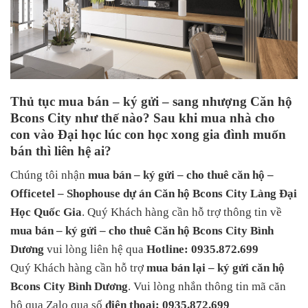
Thủ tục mua bán – ký gửi – sang nhượng Căn hộ
Bcons City như thế nào? Sau khi mua nhà cho
con vào Đại học lúc con học xong gia đình muốn
bán thì liên hệ ai?
Chúng tôi nhận
mua bán – ký gửi – cho thuê căn hộ –
Officetel – Shophouse dự án Căn hộ Bcons City Làng Đại
Học Quốc Gia
. Quý Khách hàng cần hỗ trợ thông tin về
mua bán – ký gửi – cho thuê Căn hộ Bcons City Bình
Dương
vui lòng liên hệ qua
Hotline: 0935.872.699
Quý Khách hàng cần hỗ trợ
mua bán lại – ký gửi căn hộ
Bcons City Bình Dương
. Vui lòng nhắn thông tin mã căn
hộ qua Zalo qua số
điện thoại: 0935.872.699