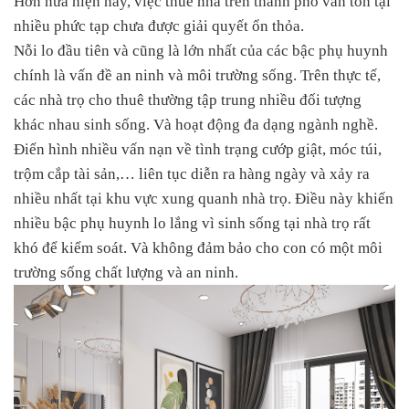
Hơn nữa hiện nay, việc thuê nhà trên thành phố vẫn tồn tại
nhiều phức tạp chưa được giải quyết ổn thỏa.
Nỗi lo đầu tiên và cũng là lớn nhất của các bậc phụ huynh
chính là vấn đề an ninh và môi trường sống. Trên thực tế,
các nhà trọ cho thuê thường tập trung nhiều đối tượng
khác nhau sinh sống. Và hoạt động đa dạng ngành nghề.
Điển hình nhiều vấn nạn về tình trạng cướp giật, móc túi,
trộm cắp tài sản,… liên tục diễn ra hàng ngày và xảy ra
nhiều nhất tại khu vực xung quanh nhà trọ. Điều này khiến
nhiều bậc phụ huynh lo lắng vì sinh sống tại nhà trọ rất
khó để kiểm soát. Và không đảm bảo cho con có một môi
trường sống chất lượng và an ninh.