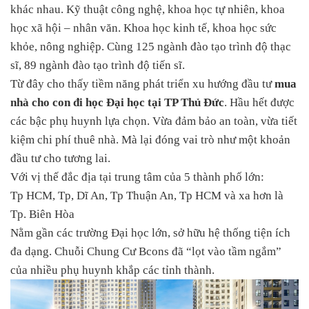
khác nhau. Kỹ thuật công nghệ, khoa học tự nhiên, khoa
học xã hội – nhân văn. Khoa học kinh tế, khoa học sức
khỏe, nông nghiệp. Cùng 125 ngành đào tạo trình độ thạc
sĩ, 89 ngành đào tạo trình độ tiến sĩ.
Từ đây cho thấy tiềm năng phát triển xu hướng đầu tư
mua
nhà cho con đi học Đại học tại TP Thủ Đức
. Hầu hết được
các bậc phụ huynh lựa chọn. Vừa đảm bảo an toàn, vừa tiết
kiệm chi phí thuê nhà. Mà lại đóng vai trò như một khoản
đầu tư cho tương lai.
Với vị thế đắc địa tại trung tâm của 5 thành phố lớn:
Tp HCM, Tp, Dĩ An, Tp Thuận An, Tp HCM và xa hơn là
Tp. Biên Hòa
Nằm gần các trường Đại học lớn, sở hữu hệ thống tiện ích
đa dạng. Chuỗi Chung Cư Bcons đã “lọt vào tầm ngắm”
của nhiều phụ huynh khắp các tỉnh thành.