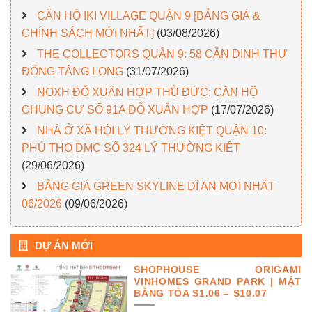
CĂN HỘ IKI VILLAGE QUẬN 9 [BẢNG GIÁ &
CHÍNH SÁCH MỚI NHẤT]
(03/08/2026)
THE COLLECTORS QUẬN 9: 58 CĂN DINH THỰ
ĐÔNG TĂNG LONG
(31/07/2026)
NOXH ĐỖ XUÂN HỢP THỦ ĐỨC: CĂN HỘ
CHUNG CƯ SỐ 91A ĐỖ XUÂN HỢP
(17/07/2026)
NHÀ Ở XÃ HỘI LÝ THƯỜNG KIỆT QUẬN 10:
PHÚ THỌ DMC SỐ 324 LÝ THƯỜNG KIỆT
(29/06/2026)
BẢNG GIÁ GREEN SKYLINE DĨ AN MỚI NHẤT
06/2026
(09/06/2026)
DỰ ÁN MỚI
SHOPHOUSE ORIGAMI
VINHOMES GRAND PARK | MẶT
BẰNG TÒA S1.06 – S10.07