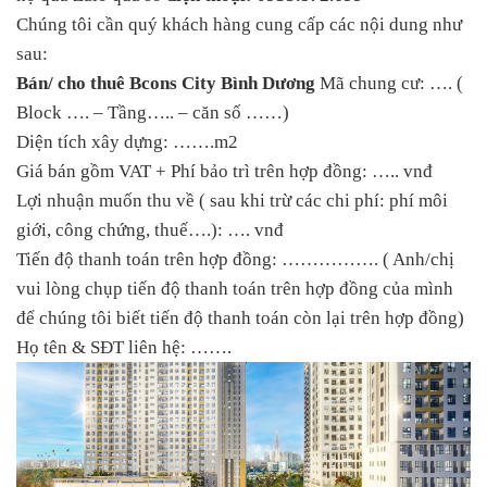
Chúng tôi cần quý khách hàng cung cấp các nội dung như
sau:
Bán/ cho thuê Bcons City Bình Dương
Mã chung cư: …. (
Block …. – Tầng….. – căn số ……)
Diện tích xây dựng: …….m2
Giá bán gồm VAT + Phí bảo trì trên hợp đồng: ….. vnđ
Lợi nhuận muốn thu về ( sau khi trừ các chi phí: phí môi
giới, công chứng, thuế….): …. vnđ
Tiến độ thanh toán trên hợp đồng: ……………. ( Anh/chị
vui lòng chụp tiến độ thanh toán trên hợp đồng của mình
để chúng tôi biết tiến độ thanh toán còn lại trên hợp đồng)
Họ tên & SĐT liên hệ: …….