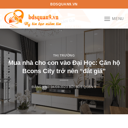
Bỏ
BDSQUAN9.VN
qua
nội
MENU
dung
THỊ TRƯỜNG
Mua nhà cho con vào Đại Học: Căn hộ
Bcons City trở nên “đắt giá”
ĐĂNG VÀO
04/08/2023
BỞI
BDS QUẬN 9