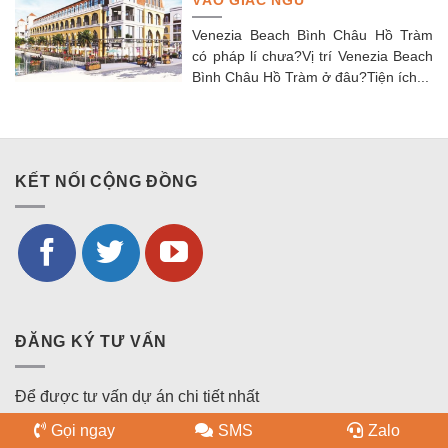
VÀO GIẤC NGỦ
Venezia Beach Bình Châu Hồ Tràm
có pháp lí chưa?Vị trí Venezia Beach
Bình Châu Hồ Tràm ở đâu?Tiện ích...
KẾT NỐI CỘNG ĐỒNG
ĐĂNG KÝ TƯ VẤN
Để được tư vấn dự án chi tiết nhất
Gọi ngay
SMS
Zalo