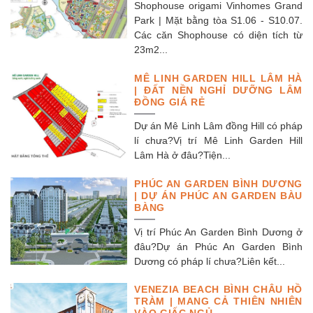
Shophouse origami Vinhomes Grand
Park | Mặt bằng tòa S1.06 - S10.07.
Các căn Shophouse có diện tích từ
23m2...
MÊ LINH GARDEN HILL LÂM HÀ
| ĐẤT NỀN NGHỈ DƯỠNG LÂM
ĐỒNG GIÁ RẺ
Dự án Mê Linh Lâm đồng Hill có pháp
lí chưa?Vị trí Mê Linh Garden Hill
Lâm Hà ở đâu?Tiện...
PHÚC AN GARDEN BÌNH DƯƠNG
| DỰ ÁN PHÚC AN GARDEN BÀU
BÀNG
Vị trí Phúc An Garden Bình Dương ở
đâu?Dự án Phúc An Garden Bình
Dương có pháp lí chưa?Liên kết...
VENEZIA BEACH BÌNH CHÂU HỒ
TRÀM | MANG CẢ THIÊN NHIÊN