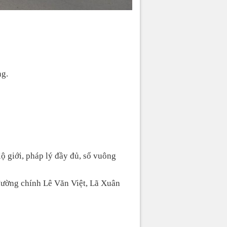
ng.
ộ giới, pháp lý đầy đủ, sổ vuông
ường chính Lê Văn Việt, Lã Xuân