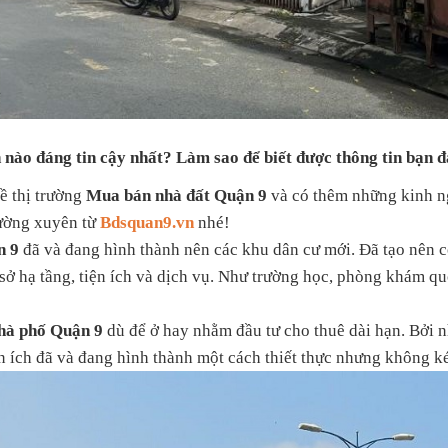
nào đáng tin cậy nhất? Làm sao để biết được thông tin bạn đ
ề thị trường
Mua bán nhà đất Quận 9
và có thêm những kinh n
hường xuyên từ
Bdsquan9.vn
nhé!
n 9
đã và đang hình thành nên các khu dân cư mới. Đã tạo nên c
 sở hạ tầng, tiện ích và dịch vụ. Như trường học, phòng khám qu
hà phố Quận 9
dù để ở hay nhằm đầu tư cho thuê dài hạn. Bởi 
ện ích đã và đang hình thành một cách thiết thực nhưng không 