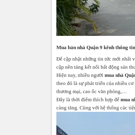
Mua bán nhà Quận 9 kênh thông tin 
Để cập nhật những tin tức mới nhất v
cập nền tảng kết nối bất động sản t
Hiện nay, nhiều người
mua nhà Quậ
theo đó là sự phát triển của nhiều cơ
thương mại, cao ốc văn phòng,…
Đây là thời điểm thích hợp để
mua n
càng tăng. Cùng với hệ thống các ti