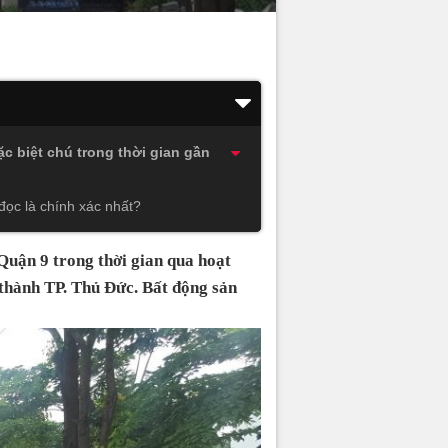
 biệt chú trong thời gian gần
đọc là chính xác nhất?
Quận 9 trong thời gian qua hoạt
 thành TP. Thủ Đức. Bất động sản