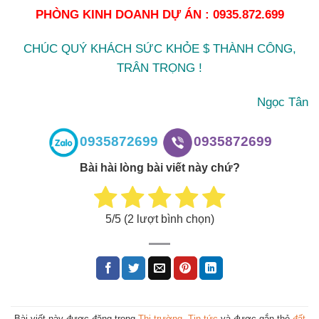
PHÒNG KINH DOANH DỰ ÁN : 0935.872.699
CHÚC QUÝ KHÁCH SỨC KHỎE $ THÀNH CÔNG,
TRÂN TRỌNG !
Ngọc Tân
0935872699
0935872699
Bài hài lòng bài viết này chứ?
5
/5 (
2
lượt bình chọn)
Bài viết này được đăng trong
Thị trường
,
Tin tức
và được gắn thẻ
đất