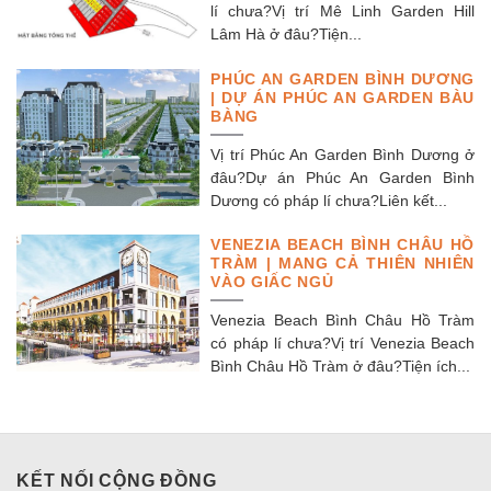
lí chưa?Vị trí Mê Linh Garden Hill
Lâm Hà ở đâu?Tiện...
PHÚC AN GARDEN BÌNH DƯƠNG
| DỰ ÁN PHÚC AN GARDEN BÀU
BÀNG
Vị trí Phúc An Garden Bình Dương ở
đâu?Dự án Phúc An Garden Bình
Dương có pháp lí chưa?Liên kết...
VENEZIA BEACH BÌNH CHÂU HỒ
TRÀM | MANG CẢ THIÊN NHIÊN
VÀO GIẤC NGỦ
Venezia Beach Bình Châu Hồ Tràm
có pháp lí chưa?Vị trí Venezia Beach
Bình Châu Hồ Tràm ở đâu?Tiện ích...
KẾT NỐI CỘNG ĐỒNG