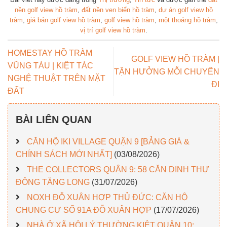
nền golf view hồ tràm
,
đất nền ven biển hồ tràm
,
dự án golf view hồ
tràm
,
giá bán golf view hồ tràm
,
golf view hồ tràm
,
một thoáng hồ tràm
,
vị trí golf view hồ tràm
.
HOMESTAY HỒ TRÀM
GOLF VIEW HỒ TRÀM |
VŨNG TÀU | KIỆT TÁC
TẬN HƯỞNG MỖI CHUYẾN
NGHỆ THUẬT TRÊN MẶT
ĐI
ĐẤT
BÀI LIÊN QUAN
CĂN HỘ IKI VILLAGE QUẬN 9 [BẢNG GIÁ &
CHÍNH SÁCH MỚI NHẤT]
(03/08/2026)
THE COLLECTORS QUẬN 9: 58 CĂN DINH THỰ
ĐÔNG TĂNG LONG
(31/07/2026)
NOXH ĐỖ XUÂN HỢP THỦ ĐỨC: CĂN HỘ
CHUNG CƯ SỐ 91A ĐỖ XUÂN HỢP
(17/07/2026)
NHÀ Ở XÃ HỘI LÝ THƯỜNG KIỆT QUẬN 10: