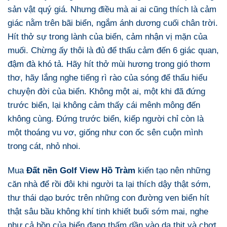
sản vật quý giá. Nhưng điều mà ai ai cũng thích là cảm
giác nằm trên bãi biển, ngắm ánh dương cuối chân trời.
Hít thở sự trong lành của biển, cảm nhận vị mặn của
muối. Chừng ấy thôi là đủ để thấu cảm đến 6 giác quan,
đậm đà khó tả. Hãy hít thở mùi hương trong gió thơm
thơ, hãy lắng nghe tiếng rì rào của sóng để thấu hiểu
chuyện đời của biển. Không một ai, một khi đã đứng
trước biển, lại không cảm thấy cái mênh mông đến
không cùng. Đứng trước biển, kiếp người chỉ còn là
một thoáng vu vơ, giống như con ốc sên cuộn mình
trong cát, nhỏ nhoi.
Mua
Đất nền Golf View Hồ Tràm
kiến tạo nên những
căn nhà để rồi đôi khi người ta lại thích dậy thật sớm,
thư thái dạo bước trên những con đường ven biển hít
thật sâu bầu không khí tinh khiết buổi sớm mai, nghe
như cả hồn của biển đang thấm dần vào da thịt và chợt