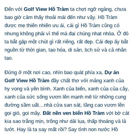
Đến với
Golf View Hồ Tràm
ta chợt ngỡ ngàng, chưa
bao giờ cảm thấy thoải mái đến như vậy. Hồ Tràm
được mẹ thiên nhiên ưu ái, cái gì Hồ Tràm cũng có
nhưng không phải vì thế mà đại chúng nhạt nhòa. Ở đó
ta bắt gặp một chút gì rất riêng, rất đẹp. Cái đẹp ấy bắt
nguồn từ thời gian, tạo hóa, di sản, lịch sử và cả nhân
tạo.
Đứng ở một nơi cao, nhìn bao quát phía xa,
Dự án
Golf View Hồ Tràm
đầy chất thơ với mảng xanh của
hy vọng và yên bình. Xanh của biển, xanh của của cây,
xanh của sức sống vươn lên mạnh mẽ từ những cung
đường sầm uất…nhà cửa san sát, tầng cao vươn lên
gọi gió, gọi mây.
Đất nền ven biển Hồ Tràm
với bờ cát
kia sao trắng mịn, trông như dải lụa, thấp thoáng và lả
lướt. Hay là ta say mất rồi? Say tình non nước Hồ