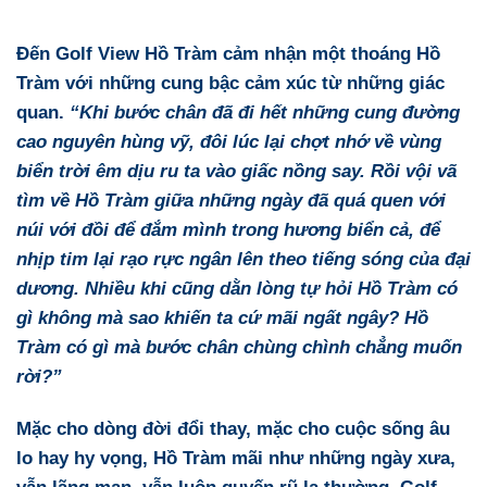
Đến
Golf View Hồ Tràm
cảm nhận
một thoáng Hồ
Tràm
với những cung bậc cảm xúc từ những giác
quan.
“Khi bước chân đã đi hết những cung đường
cao nguyên hùng vỹ, đôi lúc lại chợt nhớ về vùng
biển trời êm dịu ru ta vào giấc nồng say. Rồi vội vã
tìm về
Hồ Tràm
giữa những ngày đã quá quen với
núi với đồi để đắm mình trong hương biển cả, để
nhịp tim lại rạo rực ngân lên theo tiếng sóng của đại
dương. Nhiều khi cũng dằn lòng tự hỏi Hồ Tràm có
gì không mà sao khiến ta cứ mãi ngất ngây? Hồ
Tràm có gì mà bước chân chùng chình chẳng muốn
rời?”
Mặc cho dòng đời đổi thay, mặc cho cuộc sống âu
lo hay hy vọng, Hồ Tràm mãi như những ngày xưa,
vẫn lãng mạn, vẫn luôn quyến rũ lạ thường.
Golf