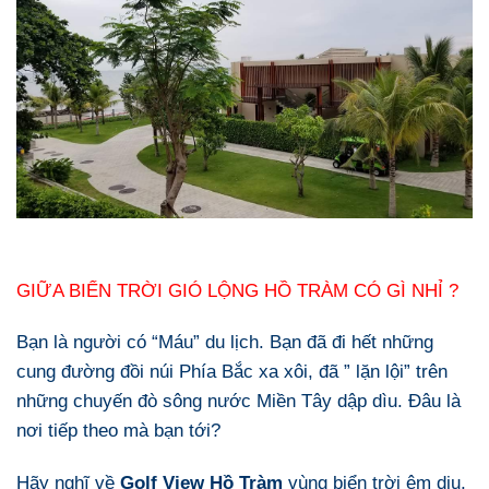
GIỮA BIỂN TRỜI GIÓ LỘNG HỒ TRÀM CÓ GÌ NHỈ ?
Bạn là người có “Máu” du lịch. Bạn đã đi hết những
cung đường đồi núi Phía Bắc xa xôi, đã ” lặn lội” trên
những chuyến đò sông nước Miền Tây dập dìu. Đâu là
nơi tiếp theo mà bạn tới?
Hãy nghĩ về
Golf View Hồ Tràm
vùng biển trời êm dịu,