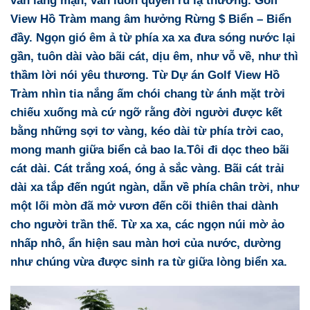
View Hồ Tràm
mang âm hưởng Rừng $ Biển – Biển
đầy. Ngọn gió êm ả từ phía xa xa đưa sóng nước lại
gần, tuôn dài vào bãi cát, dịu êm, như vỗ về, như thì
thầm lời nói yêu thương. Từ
Dự án Golf View Hồ
Tràm
nhìn tia nắng ấm chói chang từ ánh mặt trời
chiếu xuống mà cứ ngỡ rằng đời người được kết
bằng những sợi tơ vàng, kéo dài từ phía trời cao,
mong manh giữa biển cả bao la.Tôi đi dọc theo bãi
cát dài. Cát trắng xoá, óng ả sắc vàng. Bãi cát trải
dài xa tắp đến ngút ngàn, dẫn về phía chân trời, như
một lối mòn đã mở vươn đến cõi thiên thai dành
cho người trần thế. Từ xa xa, các ngọn núi mờ ảo
nhấp nhô, ẩn hiện sau màn hơi của nước, dường
như chúng vừa được sinh ra từ giữa lòng biển xa.