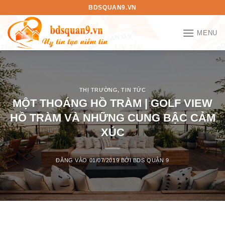
Bỏ
BDSQUAN9.VN
qua
nội
MENU
dung
THỊ TRƯỜNG
,
TIN TỨC
MỘT THOÁNG HỒ TRÀM | GOLF VIEW
HỒ TRÀM VÀ NHỮNG CUNG BẬC CẢM
XÚC
ĐĂNG VÀO
01/07/2019
BỞI
BDS QUẬN 9