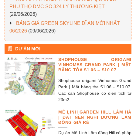
PHÚ THỌ DMC SỐ 324 LÝ THƯỜNG KIỆT
(29/06/2026)
BẢNG GIÁ GREEN SKYLINE DĨ AN MỚI NHẤT
06/2026
(09/06/2026)
DỰ ÁN MỚI
SHOPHOUSE ORIGAMI
VINHOMES GRAND PARK | MẶT
BẰNG TÒA S1.06 – S10.07
Shophouse origami Vinhomes Grand
Park | Mặt bằng tòa S1.06 - S10.07.
Các căn Shophouse có diện tích từ
23m2...
MÊ LINH GARDEN HILL LÂM HÀ
| ĐẤT NỀN NGHỈ DƯỠNG LÂM
ĐỒNG GIÁ RẺ
Dự án Mê Linh Lâm đồng Hill có pháp