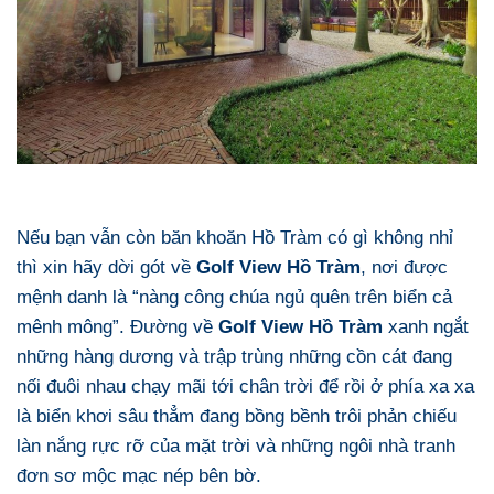
Nếu bạn vẫn còn băn khoăn Hồ Tràm có gì không nhỉ
thì xin hãy dời gót về
Golf View Hồ Tràm
, nơi được
mệnh danh là “nàng công chúa ngủ quên trên biển cả
mênh mông”. Đường về
Golf View Hồ Tràm
xanh ngắt
những hàng dương và trập trùng những cồn cát đang
nối đuôi nhau chạy mãi tới chân trời để rồi ở phía xa xa
là biển khơi sâu thẳm đang bồng bềnh trôi phản chiếu
làn nắng rực rỡ của mặt trời và những ngôi nhà tranh
đơn sơ mộc mạc nép bên bờ.