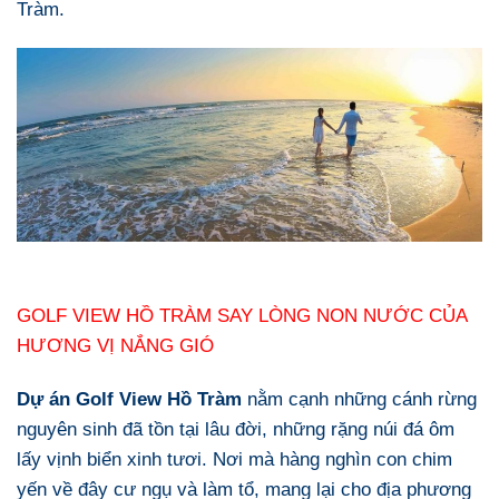
Tràm.
GOLF VIEW HỒ TRÀM SAY LÒNG NON NƯỚC CỦA
HƯƠNG VỊ NẮNG GIÓ
Dự án Golf View Hồ Tràm
nằm cạnh những cánh rừng
nguyên sinh đã tồn tại lâu đời, những rặng núi đá ôm
lấy vịnh biển xinh tươi. Nơi mà hàng nghìn con chim
yến về đây cư ngụ và làm tổ, mang lại cho địa phương