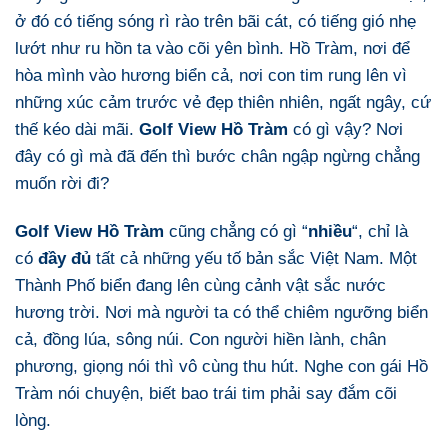
ở đó có tiếng sóng rì rào trên bãi cát, có tiếng gió nhẹ
lướt như ru hồn ta vào cõi yên bình. Hồ Tràm, nơi để
hòa mình vào hương biển cả, nơi con tim rung lên vì
những xúc cảm trước vẻ đẹp thiên nhiên, ngất ngây, cứ
thế kéo dài mãi.
Golf View Hồ Tràm
có gì vậy? Nơi
đây có gì mà đã đến thì bước chân ngập ngừng chẳng
muốn rời đi?
Golf View Hồ Tràm
cũng chẳng có gì “
nhiều
“, chỉ là
có
đầy đủ
tất cả những yếu tố bản sắc Việt Nam. Một
Thành Phố biển đang lên cùng cảnh vật sắc nước
hương trời. Nơi mà người ta có thể chiêm ngưỡng biển
cả, đồng lúa, sông núi. Con người hiền lành, chân
phương, giọng nói thì vô cùng thu hút. Nghe con gái Hồ
Tràm nói chuyện, biết bao trái tim phải say đắm cõi
lòng.