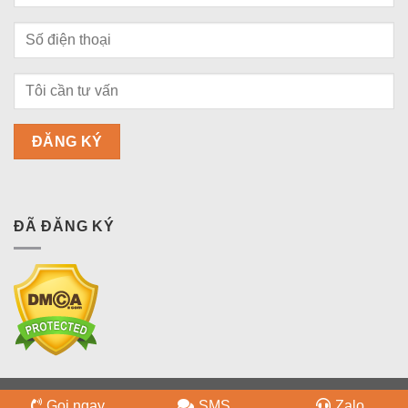
ĐÃ ĐĂNG KÝ
Copyright 2026 ©
bdsquan9.vn
Gọi ngay
SMS
Zalo