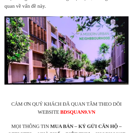
quan về vấn đề này.
CẢM ƠN QUÝ KHÁCH ĐÃ QUAN TÂM THEO DÕI
WEBSITE
BDSQUAN9.VN
MỌI THÔNG TIN
MUA BÁN – KÝ GỬI CĂN HỘ –