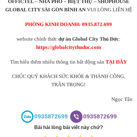
OFFICTEL – NHÀ PHỐ – BIỆT THỰ – SHOPHOUSE
GLOBAL CITY SÀI GÒN BÌNH AN
VUI LÒNG LIÊN HỆ
PHÒNG KINH DOANH: 0935.872.699
website chính thức
dự án Global City Thủ Đức
:
https://globalcitythuduc.com
Tìm hiểu thêm nhiều thông tin bất động sản
TẠI ĐÂY
CHÚC QUÝ KHÁCH SỨC KHỎE & THÀNH CÔNG,
TRÂN TRỌNG!
Ngọc Tân
0935872699
0935872699
Bài hài lòng bài viết này chứ?