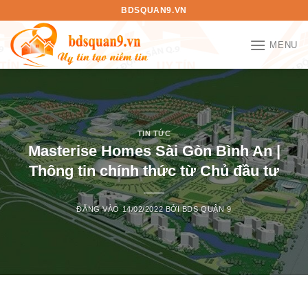
Bỏ
BDSQUAN9.VN
qua
nội
MENU
dung
TIN TỨC
Masterise Homes Sài Gòn Bình An |
Thông tin chính thức từ Chủ đầu tư
ĐĂNG VÀO
14/02/2022
BỞI
BDS QUẬN 9