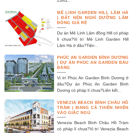
23m2...
MÊ LINH GARDEN HILL LÂM HÀ
| ĐẤT NỀN NGHỈ DƯỠNG LÂM
ĐỒNG GIÁ RẺ
Dự án Mê Linh Lâm đồng Hill có pháp
lí chưa?Vị trí Mê Linh Garden Hill
Lâm Hà ở đâu?Tiện...
PHÚC AN GARDEN BÌNH DƯƠNG
| DỰ ÁN PHÚC AN GARDEN BÀU
BÀNG
Vị trí Phúc An Garden Bình Dương ở
đâu?Dự án Phúc An Garden Bình
Dương có pháp lí chưa?Liên kết...
VENEZIA BEACH BÌNH CHÂU HỒ
TRÀM | MANG CẢ THIÊN NHIÊN
VÀO GIẤC NGỦ
Venezia Beach Bình Châu Hồ Tràm
có pháp lí chưa?Vị trí Venezia Beach