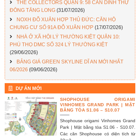
THE COLLECTORS QUẬN 9: 58 CĂN DINH THỰ
ĐÔNG TĂNG LONG
(31/07/2026)
NOXH ĐỖ XUÂN HỢP THỦ ĐỨC: CĂN HỘ
CHUNG CƯ SỐ 91A ĐỖ XUÂN HỢP
(17/07/2026)
NHÀ Ở XÃ HỘI LÝ THƯỜNG KIỆT QUẬN 10:
PHÚ THỌ DMC SỐ 324 LÝ THƯỜNG KIỆT
(29/06/2026)
BẢNG GIÁ GREEN SKYLINE DĨ AN MỚI NHẤT
06/2026
(09/06/2026)
DỰ ÁN MỚI
SHOPHOUSE ORIGAMI
VINHOMES GRAND PARK | MẶT
BẰNG TÒA S1.06 – S10.07
Shophouse origami Vinhomes Grand
Park | Mặt bằng tòa S1.06 - S10.07.
Các căn Shophouse có diện tích từ