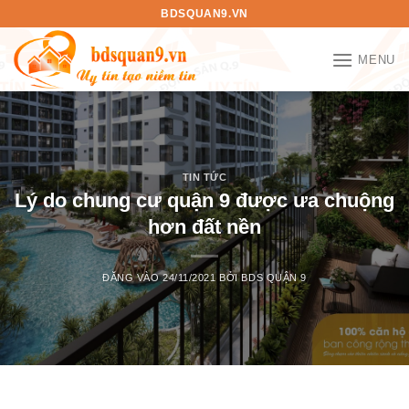
Bỏ
BDSQUAN9.VN
qua
nội
MENU
dung
TIN TỨC
Lý do chung cư quận 9 được ưa chuộng
hơn đất nền
ĐĂNG VÀO
24/11/2021
BỞI
BDS QUẬN 9