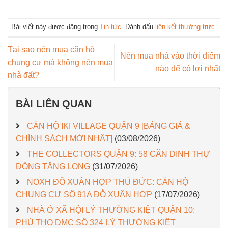
Bài viết này được đăng trong
Tin tức
. Đánh dấu
liên kết thường trực
.
Tại sao nên mua căn hộ
Nên mua nhà vào thời điểm
chung cư mà không nên mua
nào để có lợi nhất
nhà đất?
BÀI LIÊN QUAN
CĂN HỘ IKI VILLAGE QUẬN 9 [BẢNG GIÁ &
CHÍNH SÁCH MỚI NHẤT]
(03/08/2026)
THE COLLECTORS QUẬN 9: 58 CĂN DINH THỰ
ĐÔNG TĂNG LONG
(31/07/2026)
NOXH ĐỖ XUÂN HỢP THỦ ĐỨC: CĂN HỘ
CHUNG CƯ SỐ 91A ĐỖ XUÂN HỢP
(17/07/2026)
NHÀ Ở XÃ HỘI LÝ THƯỜNG KIỆT QUẬN 10:
PHÚ THỌ DMC SỐ 324 LÝ THƯỜNG KIỆT