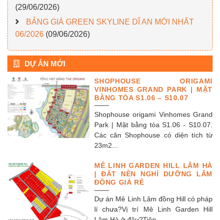
(29/06/2026)
BẢNG GIÁ GREEN SKYLINE DĨ AN MỚI NHẤT
06/2026
(09/06/2026)
DỰ ÁN MỚI
SHOPHOUSE ORIGAMI
VINHOMES GRAND PARK | MẶT
BẰNG TÒA S1.06 – S10.07
Shophouse origami Vinhomes Grand
Park | Mặt bằng tòa S1.06 - S10.07.
Các căn Shophouse có diện tích từ
23m2...
MÊ LINH GARDEN HILL LÂM HÀ
| ĐẤT NỀN NGHỈ DƯỠNG LÂM
ĐỒNG GIÁ RẺ
Dự án Mê Linh Lâm đồng Hill có pháp
lí chưa?Vị trí Mê Linh Garden Hill
Lâm Hà ở đâu?Tiện...