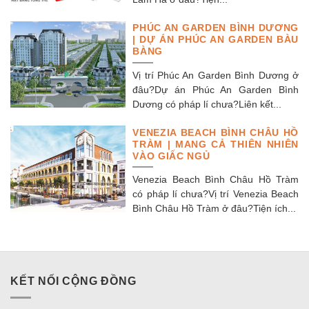
PHÚC AN GARDEN BÌNH DƯƠNG
| DỰ ÁN PHÚC AN GARDEN BÀU
BÀNG
Vị trí Phúc An Garden Bình Dương ở
đâu?Dự án Phúc An Garden Bình
Dương có pháp lí chưa?Liên kết...
VENEZIA BEACH BÌNH CHÂU HỒ
TRÀM | MANG CẢ THIÊN NHIÊN
VÀO GIẤC NGỦ
Venezia Beach Bình Châu Hồ Tràm
có pháp lí chưa?Vị trí Venezia Beach
Bình Châu Hồ Tràm ở đâu?Tiện ích...
KẾT NỐI CỘNG ĐỒNG