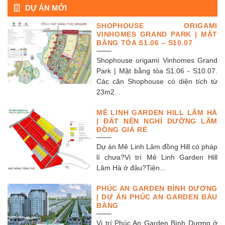
DỰ ÁN MỚI
SHOPHOUSE ORIGAMI
VINHOMES GRAND PARK | MẶT
BẰNG TÒA S1.06 – S10.07
Shophouse origami Vinhomes Grand
Park | Mặt bằng tòa S1.06 - S10.07.
Các căn Shophouse có diện tích từ
23m2...
MÊ LINH GARDEN HILL LÂM HÀ
| ĐẤT NỀN NGHỈ DƯỠNG LÂM
ĐỒNG GIÁ RẺ
Dự án Mê Linh Lâm đồng Hill có pháp
lí chưa?Vị trí Mê Linh Garden Hill
Lâm Hà ở đâu?Tiện...
PHÚC AN GARDEN BÌNH DƯƠNG
| DỰ ÁN PHÚC AN GARDEN BÀU
BÀNG
Vị trí Phúc An Garden Bình Dương ở