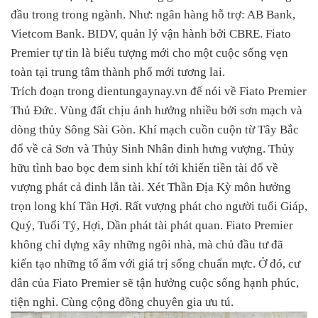
đầu trong trong ngành. Như: ngân hàng hỗ trợ: AB Bank,
Vietcom Bank. BIDV, quản lý vận hành bởi CBRE. Fiato
Premier tự tin là biểu tượng mới cho một cuộc sống vẹn
toàn tại trung tâm thành phố mới tương lai.
Trích đoạn trong dientungaynay.vn để nói về Fiato Premier
Thủ Đức. Vùng đất chịu ảnh hưởng nhiều bởi sơn mạch và
dòng thủy Sông Sài Gòn. Khí mạch cuồn cuộn từ Tây Bắc
đổ về cả Sơn và Thủy Sinh Nhân đinh hưng vượng. Thủy
hữu tình bao bọc đem sinh khí tới khiến tiền tài đổ về
vượng phát cả đinh lẫn tài. Xét Thần Địa Kỳ môn hưởng
trọn long khí Tân Hợi. Rất vượng phát cho người tuổi Giáp,
Quý, Tuổi Tý, Hợi, Dần phát tài phát quan. Fiato Premier
không chỉ dựng xây những ngôi nhà, mà chủ đầu tư đã
kiến tạo những tổ ấm với giá trị sống chuẩn mực. Ở đó, cư
dân của Fiato Premier sẽ tận hưởng cuộc sống hạnh phúc,
tiện nghi. Cùng cộng đồng chuyên gia ưu tú.