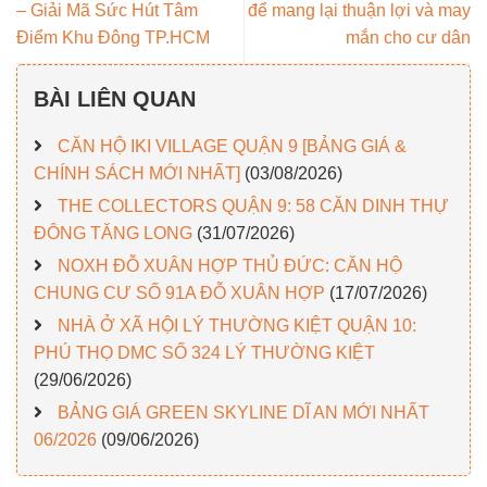
– Giải Mã Sức Hút Tâm
để mang lại thuận lợi và may
Điểm Khu Đông TP.HCM
mắn cho cư dân
BÀI LIÊN QUAN
CĂN HỘ IKI VILLAGE QUẬN 9 [BẢNG GIÁ &
CHÍNH SÁCH MỚI NHẤT]
(03/08/2026)
THE COLLECTORS QUẬN 9: 58 CĂN DINH THỰ
ĐÔNG TĂNG LONG
(31/07/2026)
NOXH ĐỖ XUÂN HỢP THỦ ĐỨC: CĂN HỘ
CHUNG CƯ SỐ 91A ĐỖ XUÂN HỢP
(17/07/2026)
NHÀ Ở XÃ HỘI LÝ THƯỜNG KIỆT QUẬN 10:
PHÚ THỌ DMC SỐ 324 LÝ THƯỜNG KIỆT
(29/06/2026)
BẢNG GIÁ GREEN SKYLINE DĨ AN MỚI NHẤT
06/2026
(09/06/2026)