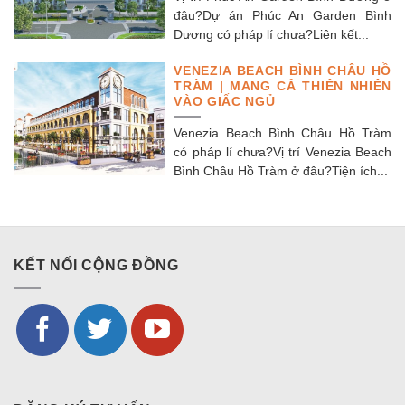
đâu?Dự án Phúc An Garden Bình
Dương có pháp lí chưa?Liên kết...
VENEZIA BEACH BÌNH CHÂU HỒ
TRÀM | MANG CẢ THIÊN NHIÊN
VÀO GIẤC NGỦ
Venezia Beach Bình Châu Hồ Tràm
có pháp lí chưa?Vị trí Venezia Beach
Bình Châu Hồ Tràm ở đâu?Tiện ích...
KẾT NỐI CỘNG ĐỒNG