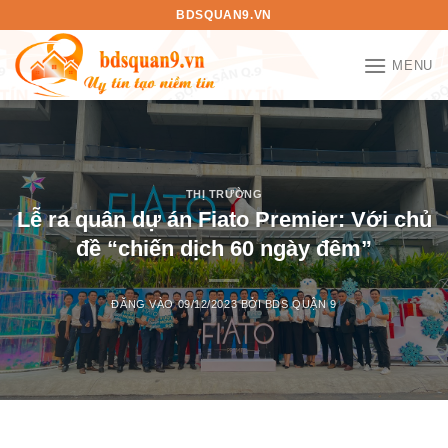
Bỏ
BDSQUAN9.VN
qua
nội
MENU
dung
THỊ TRƯỜNG
Lễ ra quân dự án Fiato Premier: Với chủ
đề “chiến dịch 60 ngày đêm”
ĐĂNG VÀO
09/12/2023
BỞI
BDS QUẬN 9