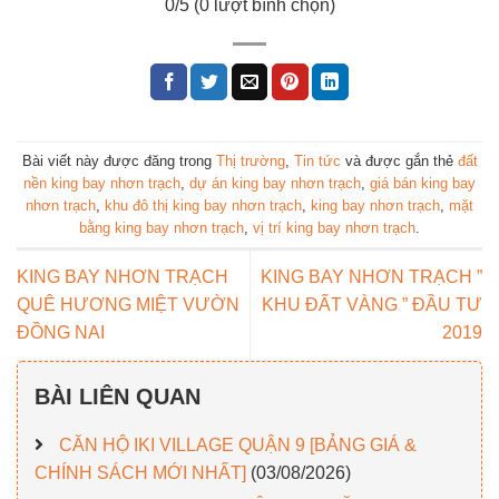
0
/5 (
0
lượt bình chọn)
Bài viết này được đăng trong
Thị trường
,
Tin tức
và được gắn thẻ
đất
nền king bay nhơn trạch
,
dự án king bay nhơn trạch
,
giá bán king bay
nhơn trạch
,
khu đô thị king bay nhơn trạch
,
king bay nhơn trạch
,
mặt
bằng king bay nhơn trạch
,
vị trí king bay nhơn trạch
.
KING BAY NHƠN TRẠCH
KING BAY NHƠN TRẠCH ”
QUÊ HƯƠNG MIỆT VƯỜN
KHU ĐẤT VÀNG ” ĐẦU TƯ
ĐỒNG NAI
2019
BÀI LIÊN QUAN
CĂN HỘ IKI VILLAGE QUẬN 9 [BẢNG GIÁ &
CHÍNH SÁCH MỚI NHẤT]
(03/08/2026)