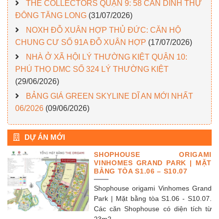
THE COLLECTORS QUẬN 9: 58 CĂN DINH THỰ
ĐÔNG TĂNG LONG
(31/07/2026)
NOXH ĐỖ XUÂN HỢP THỦ ĐỨC: CĂN HỘ
CHUNG CƯ SỐ 91A ĐỖ XUÂN HỢP
(17/07/2026)
NHÀ Ở XÃ HỘI LÝ THƯỜNG KIỆT QUẬN 10:
PHÚ THỌ DMC SỐ 324 LÝ THƯỜNG KIỆT
(29/06/2026)
BẢNG GIÁ GREEN SKYLINE DĨ AN MỚI NHẤT
06/2026
(09/06/2026)
DỰ ÁN MỚI
SHOPHOUSE ORIGAMI
VINHOMES GRAND PARK | MẶT
BẰNG TÒA S1.06 – S10.07
Shophouse origami Vinhomes Grand
Park | Mặt bằng tòa S1.06 - S10.07.
Các căn Shophouse có diện tích từ