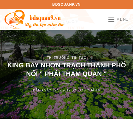
Bỏ
BDSQUAN9.VN
qua
nội
MENU
dung
THỊ TRƯỜNG
,
TIN TỨC
KING BAY NHƠN TRẠCH THÀNH PHỐ
NỔI ” PHẢI THAM QUAN “
ĐĂNG VÀO
27/02/2019
BỞI
BDS QUẬN 9