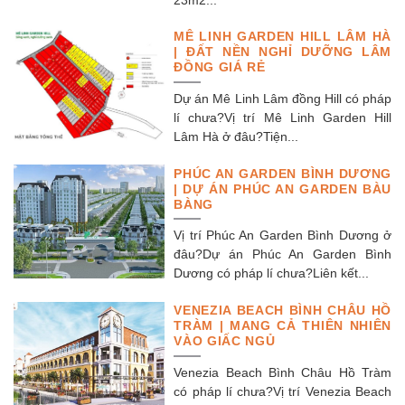
23m2...
MÊ LINH GARDEN HILL LÂM HÀ
| ĐẤT NỀN NGHỈ DƯỠNG LÂM
ĐỒNG GIÁ RẺ
Dự án Mê Linh Lâm đồng Hill có pháp
lí chưa?Vị trí Mê Linh Garden Hill
Lâm Hà ở đâu?Tiện...
PHÚC AN GARDEN BÌNH DƯƠNG
| DỰ ÁN PHÚC AN GARDEN BÀU
BÀNG
Vị trí Phúc An Garden Bình Dương ở
đâu?Dự án Phúc An Garden Bình
Dương có pháp lí chưa?Liên kết...
VENEZIA BEACH BÌNH CHÂU HỒ
TRÀM | MANG CẢ THIÊN NHIÊN
VÀO GIẤC NGỦ
Venezia Beach Bình Châu Hồ Tràm
có pháp lí chưa?Vị trí Venezia Beach