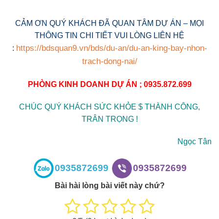
CẢM ƠN QUÝ KHÁCH ĐÃ QUAN TÂM DỰ ÁN – MỌI
THÔNG TIN CHI TIẾT VUI LÒNG LIÊN HỆ
https://bdsquan9.vn/bds/du-an/du-an-king-bay-nhon-
:
trach-dong-nai/
PHÒNG KINH DOANH DỰ ÁN ; 0935.872.699
CHÚC QUÝ KHÁCH SỨC KHỎE $ THÀNH CÔNG,
TRÂN TRỌNG !
Ngọc Tân
0935872699
0935872699
Bài hài lòng bài viết này chứ?