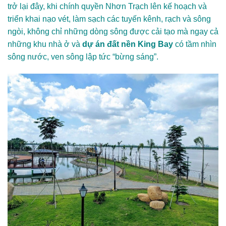
trở lại đây, khi chính quyền Nhơn Trạch lên kế hoạch và
triển khai nạo vét, làm sạch các tuyến kênh, rạch và sông
ngòi, không chỉ những dòng sông được cải tạo mà ngay cả
những khu nhà ở và
dự án đất nền King Bay
có tầm nhìn
sông nước, ven sông lập tức “bừng sáng”.