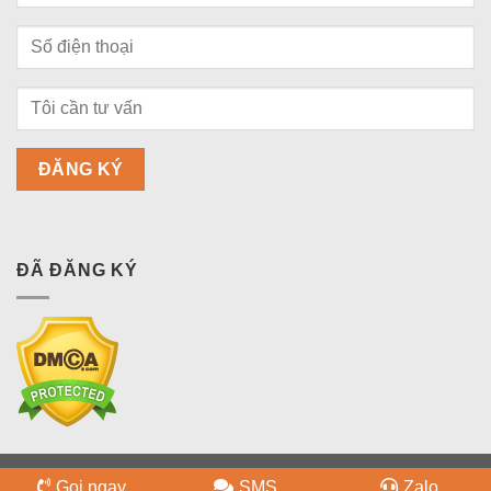
ĐÃ ĐĂNG KÝ
Copyright 2026 ©
bdsquan9.vn
Gọi ngay
SMS
Zalo