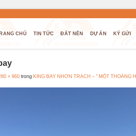
RANG CHỦ
TIN TỨC
ĐẤT NỀN
DỰ ÁN
KÝ GỬI
bay
280 × 960
trong
KING BAY NHƠN TRẠCH – ” MỘT THOÁNG H