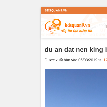
Bỏ
BDSQUAN9.VN
qua
nội
T
dung
du an dat nen king 
Được xuất bản vào
05/03/2019
tại
1