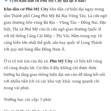
Vị trí Khu dân cư Phú Mỹ City tọa lạc ở đâu?
Khu dân cư Phú Mỹ City
khu dân cư hiện đại ngay trung
tâm Thành phố Cảng Phú Mỹ Bà Rịa Vũng Tàu. Là cửa ngõ
giao thương liên vùng Bà Rịa – Vũng Tàu – Đồng Nai. Đặc
biệt, Thị xã Phú Mỹ còn là cửa ngõ giao thương Quốc tế
với hệ thống Cảng Cái Mép – Thị Vải. Nằm trong top 19
cảng biển lớn nhất thế giới, sân bay quốc tế Long Thành
với quy mô hàng đầu Đông Nam Á.
Ở vị trí trái tim của thị xã.
Phú Mỹ City
có liên kết vùng
vô cùng thuận lợi. Cư dân ở đây không chỉ được thừa
hưởng hạ tầng giao thông hiện đại mà còn dễ dàng kết nối
với nhiều tiện ích và các khu vực khác xung quanh chỉ
trong vài phút.
Trường học các cấp: 5 phút