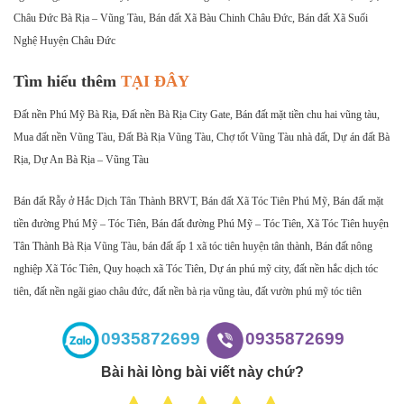
Châu Đức Bà Rịa – Vũng Tàu, Bán đất Xã Bàu Chinh Châu Đức, Bán đất Xã Suối
Nghệ Huyện Châu Đức
Tìm hiểu thêm
TẠI ĐÂY
Đất nền Phú Mỹ Bà Rịa, Đất nền Bà Rịa City Gate, Bán đất mặt tiền chu hai vũng tàu,
Mua đất nền Vũng Tàu, Đất Bà Rịa Vũng Tàu, Chợ tốt Vũng Tàu nhà đất, Dự án đất Bà
Rịa, Dự An Bà Rịa – Vũng Tàu
Bán đất Rẫy ở Hắc Dịch Tân Thành BRVT, Bán đất Xã Tóc Tiên Phú Mỹ, Bán đất mặt
tiền đường Phú Mỹ – Tóc Tiên, Bán đất đường Phú Mỹ – Tóc Tiên, Xã Tóc Tiên huyện
Tân Thành Bà Rịa Vũng Tàu, bán đất ấp 1 xã tóc tiên huyện tân thành, Bán đất nông
nghiệp Xã Tóc Tiên, Quy hoạch xã Tóc Tiên, Dự án phú mỹ city, đất nền hắc dịch tóc
tiên, đất nền ngãi giao châu đức, đất nền bà rịa vũng tàu, đất vườn phú mỹ tóc tiên
0935872699
0935872699
Bài hài lòng bài viết này chứ?