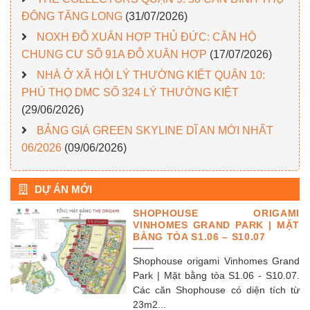
ĐÔNG TĂNG LONG
(31/07/2026)
NOXH ĐỖ XUÂN HỢP THỦ ĐỨC: CĂN HỘ
CHUNG CƯ SỐ 91A ĐỖ XUÂN HỢP
(17/07/2026)
NHÀ Ở XÃ HỘI LÝ THƯỜNG KIỆT QUẬN 10:
PHÚ THỌ DMC SỐ 324 LÝ THƯỜNG KIỆT
(29/06/2026)
BẢNG GIÁ GREEN SKYLINE DĨ AN MỚI NHẤT
06/2026
(09/06/2026)
DỰ ÁN MỚI
SHOPHOUSE ORIGAMI
VINHOMES GRAND PARK | MẶT
BẰNG TÒA S1.06 – S10.07
Shophouse origami Vinhomes Grand
Park | Mặt bằng tòa S1.06 - S10.07.
Các căn Shophouse có diện tích từ
23m2...