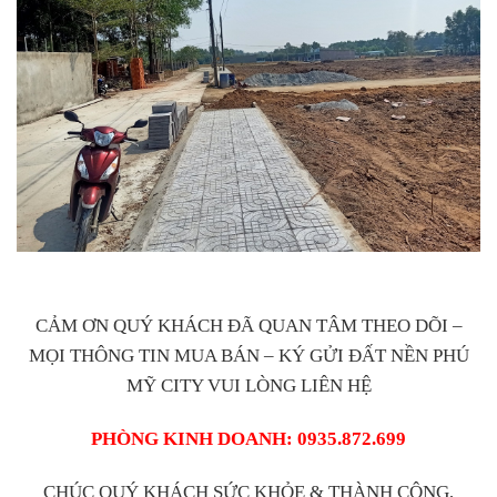
CẢM ƠN QUÝ KHÁCH ĐÃ QUAN TÂM THEO DÕI –
MỌI THÔNG TIN MUA BÁN – KÝ GỬI ĐẤT NỀN PHÚ
MỸ CITY VUI LÒNG LIÊN HỆ
PHÒNG KINH DOANH: 0935.872.699
CHÚC QUÝ KHÁCH SỨC KHỎE & THÀNH CÔNG,