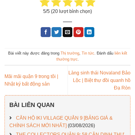
5
/5 (
20
lượt bình chọn)
Bài viết này được đăng trong
Thị trường
,
Tin tức
. Đánh dấu
liên kết
thường trực
.
Làng sinh thái Novaland Bảo
Mãi mãi quận 9 trong tôi |
Lộc | Biệt thự đồi quanh hồ
Nhật ký bất động sản
Đạ Ròn
BÀI LIÊN QUAN
CĂN HỘ IKI VILLAGE QUẬN 9 [BẢNG GIÁ &
CHÍNH SÁCH MỚI NHẤT]
(03/08/2026)
THE COLLECTORS QUẬN 9: 58 CĂN DINH THỰ