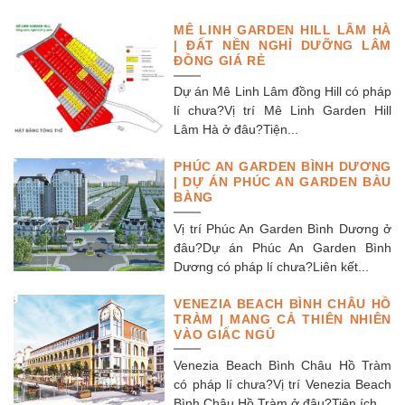
MÊ LINH GARDEN HILL LÂM HÀ
| ĐẤT NỀN NGHỈ DƯỠNG LÂM
ĐỒNG GIÁ RẺ
Dự án Mê Linh Lâm đồng Hill có pháp
lí chưa?Vị trí Mê Linh Garden Hill
Lâm Hà ở đâu?Tiện...
PHÚC AN GARDEN BÌNH DƯƠNG
| DỰ ÁN PHÚC AN GARDEN BÀU
BÀNG
Vị trí Phúc An Garden Bình Dương ở
đâu?Dự án Phúc An Garden Bình
Dương có pháp lí chưa?Liên kết...
VENEZIA BEACH BÌNH CHÂU HỒ
TRÀM | MANG CẢ THIÊN NHIÊN
VÀO GIẤC NGỦ
Venezia Beach Bình Châu Hồ Tràm
có pháp lí chưa?Vị trí Venezia Beach
Bình Châu Hồ Tràm ở đâu?Tiện ích...