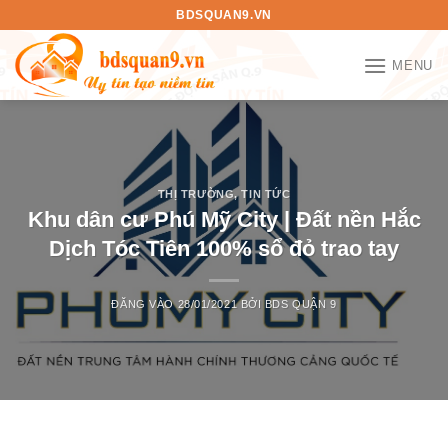
Bỏ
BDSQUAN9.VN
qua
nội
MENU
dung
THỊ TRƯỜNG
,
TIN TỨC
Khu dân cư Phú Mỹ City | Đất nền Hắc
Dịch Tóc Tiên 100% sổ đỏ trao tay
ĐĂNG VÀO
28/01/2021
BỞI
BDS QUẬN 9