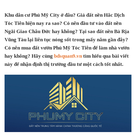
Khu dân cư Phú Mỹ City ở đâu? Giá đất nền Hắc Dịch
Tóc Tiên hiện nay ra sao? Có nên đầu tư vào đất nền
Ngãi Giao Châu Đức hay không? Tại sao đất nền Bà Rịa
Vũng Tàu lại liên tục nóng sốt trong mấy năm gần đây?
Có nên mua đất vườn Phú Mỹ Tóc Tiên để làm nhà vườn
hay không? Hãy cùng
bdsquan9.vn
tìm hiểu qua bài viết
này để nhận định thị trường đầu tư một cách tốt nhất.