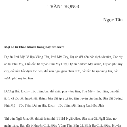
TRÂN TRỌNG!
Ngọc Tân
Một số từ khóa khách hàng hay tìm kiếm:
Dự án Phú Mỹ Bà Rịa Vũng Tàu, Phú Mỹ City, Dự án đất nền hắc dịch tóc tiên, Các dự
án tại Phú Mỹ, Chủ đầu tư dự án Phú Mỹ City, Dự án Sadaco Mỹ Xuân, Dự án phú mỹ
city, đất nền hắc dịch tóc tiên, đất nền ngãi giao châu đức, đất nền bà rịa vũng tàu, đất
vườn phú mỹ tóc tiên
Đường Hắc Dịch – Tóc Tiên, bán đất châu pha – tóc tiên, Phú Mỹ – Tóc Tiên, bán đất
ấp 1 xã tóc tiên huyện tân thành, bán đất ấp 2 xã tóc tiên huyện tân thành, Bán đất đường
Phú Mỹ – Tóc Tiên, Dự an Hắc Dịch – Tóc Tiên, Đất Trảng Cát Hắc Dịch
Thị trấn Ngãi Giao lên thị xã, Bán nhà TTTM Ngãi Giao, Bán nhà đất Ngãi Giao nợ
ngân hàng, Bán đất ở Huyện Châu Đức Vũng Tàu, Bán đất Bình Ba Châu Đức, Huyện