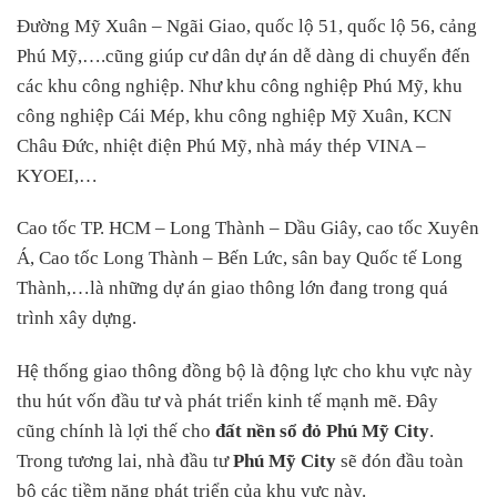
Đường Mỹ Xuân – Ngãi Giao, quốc lộ 51, quốc lộ 56, cảng
Phú Mỹ,….cũng giúp cư dân dự án dễ dàng di chuyển đến
các khu công nghiệp. Như khu công nghiệp Phú Mỹ, khu
công nghiệp Cái Mép, khu công nghiệp Mỹ Xuân, KCN
Châu Đức, nhiệt điện Phú Mỹ, nhà máy thép VINA –
KYOEI,…
Cao tốc TP. HCM – Long Thành – Dầu Giây, cao tốc Xuyên
Á, Cao tốc Long Thành – Bến Lức, sân bay Quốc tế Long
Thành,…là những dự án giao thông lớn đang trong quá
trình xây dựng.
Hệ thống giao thông đồng bộ là động lực cho khu vực này
thu hút vốn đầu tư và phát triển kinh tế mạnh mẽ. Đây
cũng chính là lợi thế cho
đất nền sổ đỏ Phú Mỹ City
.
Trong tương lai, nhà đầu tư
Phú Mỹ City
sẽ đón đầu toàn
bộ các tiềm năng phát triển của khu vực này.