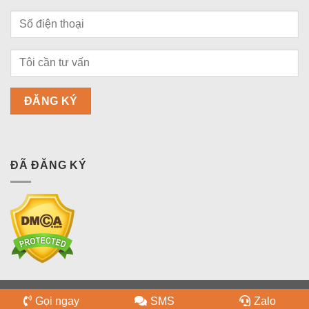
ĐÃ ĐĂNG KÝ
Copyright 2026 ©
bdsquan9.vn
Gọi ngay
SMS
Zalo