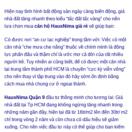
Hiện nay tình hình bất động sản ngày càng biến động, giá
nhà đất tăng nhanh theo kiểu “tấc đất tấc vàng” cho nên
lựa chọn mua
căn hộ HausNima giá rẻ
sẽ giúp bạn:
Có được nơi “an cư lạc nghiệp” trong tầm với: Việc có một
căn nhà “che mưa che nắng” thuộc về chính mình là động
lực phấn đấu và thậm chí là ước mơ cả đời của rất nhiều
người trẻ. Tuy nhiên ai cũng biết, để có được một căn nhà
tại trung tâm thành phố HCM là chuyện “cực kỳ viễn vông”
cho nên thay vì tập trung vào đó hãy sớm ổn định bằng
cách mua nhà chung cư ở ngoại thành.
HausNima Quận 9
đầu tư thông minh cho tương lai: Giá
nhà đất tại Tp HCM đang không ngừng tăng nhanh trong
những năm gần đây, hiện tại đã từ 16tr/m2 lên đến 30tr/ m2
chỉ trong vòng 2 năm và còn chưa có dấu hiệu sẽ giảm
xuống. Cho nên việc đầu tư này có thể giúp cho bạn kiếm