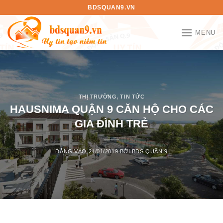
Bỏ
BDSQUAN9.VN
qua
nội
MENU
dung
THỊ TRƯỜNG
,
TIN TỨC
HAUSNIMA QUẬN 9 CĂN HỘ CHO CÁC
GIA ĐÌNH TRẺ
ĐĂNG VÀO
21/01/2019
BỞI
BDS QUẬN 9