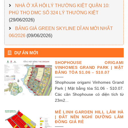
NHÀ Ở XÃ HỘI LÝ THƯỜNG KIỆT QUẬN 10:
PHÚ THỌ DMC SỐ 324 LÝ THƯỜNG KIỆT
(29/06/2026)
BẢNG GIÁ GREEN SKYLINE DĨ AN MỚI NHẤT
06/2026
(09/06/2026)
DỰ ÁN MỚI
SHOPHOUSE ORIGAMI
VINHOMES GRAND PARK | MẶT
BẰNG TÒA S1.06 – S10.07
Shophouse origami Vinhomes Grand
Park | Mặt bằng tòa S1.06 - S10.07.
Các căn Shophouse có diện tích từ
23m2...
MÊ LINH GARDEN HILL LÂM HÀ
| ĐẤT NỀN NGHỈ DƯỠNG LÂM
ĐỒNG GIÁ RẺ