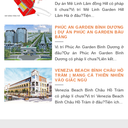
Dự án Mê Linh Lâm đồng Hill có pháp
lí chưa?Vị trí Mê Linh Garden Hill
Lâm Hà ở đâu?Tiện...
PHÚC AN GARDEN BÌNH DƯƠNG
| DỰ ÁN PHÚC AN GARDEN BÀU
BÀNG
Vị trí Phúc An Garden Bình Dương ở
đâu?Dự án Phúc An Garden Bình
Dương có pháp lí chưa?Liên kết...
VENEZIA BEACH BÌNH CHÂU HỒ
TRÀM | MANG CẢ THIÊN NHIÊN
VÀO GIẤC NGỦ
Venezia Beach Bình Châu Hồ Tràm
có pháp lí chưa?Vị trí Venezia Beach
Bình Châu Hồ Tràm ở đâu?Tiện ích...