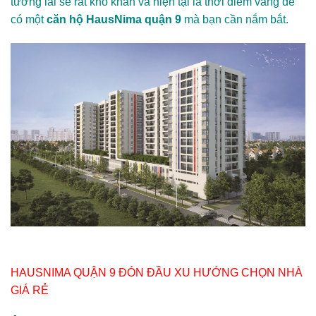
tương lai sẽ rất khó khăn và hiện tại là thời điểm vàng để
có một
căn hộ HausNima quận 9
mà bạn cần nắm bắt.
HAUSNIMA QUẬN 9 ĐÓN ĐẦU XU HƯỚNG CHỌN NHÀ
GIÁ RẺ