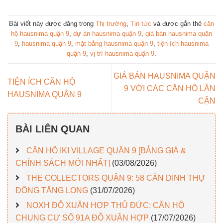
Bài viết này được đăng trong
Thị trường
,
Tin tức
và được gắn thẻ
căn
hộ hausnima quận 9
,
dự án hausnima quận 9
,
giá bán hausnima quận
9
,
hausnima quận 9
,
mặt bằng hausnima quận 9
,
tiện ích hausnima
quận 9
,
vị trí hausnima quận 9
.
GIÁ BÁN HAUSNIMA QUẬN
TIỆN ÍCH CĂN HỘ
9 VỚI CÁC CĂN HỘ LÂN
HAUSNIMA QUẬN 9
CẬN
BÀI LIÊN QUAN
CĂN HỘ IKI VILLAGE QUẬN 9 [BẢNG GIÁ &
CHÍNH SÁCH MỚI NHẤT]
(03/08/2026)
THE COLLECTORS QUẬN 9: 58 CĂN DINH THỰ
ĐÔNG TĂNG LONG
(31/07/2026)
NOXH ĐỖ XUÂN HỢP THỦ ĐỨC: CĂN HỘ
CHUNG CƯ SỐ 91A ĐỖ XUÂN HỢP
(17/07/2026)