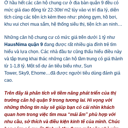
Ở hầu hết các căn hộ chung cư ở địa bàn quận 9 đều có
mức giá dao động từ 22-30tr/ m2 tùy vào vị trí địa lý, diện
tích cùng các tiện ích kèm theo như: phòng gym, hồ bơi,
khu vui chơi mua sắm, hệ thống siêu thị, tiện ích an ninh…
Những căn hộ chung cư có mức giá trên dưới 1 tỷ như
HausNima quận 9
đang được rất nhiều gia đình trẻ tìm
hiểu và lựa chọn. Các nhà đầu tư cũng thấu hiểu điều này
và tập trung khai thác những căn hộ tầm trung có giá thành
từ 1-1,8 tỷ. Một số dự án tiêu biểu như, Sun
Tower, Sky9, Ehome…đã được người tiêu dùng đánh giá
cao.
Trên đây là phân tích về tiềm năng phát triển của thị
trường căn hộ quận 9 trong tương lai. Hi vọng với
những thông tin này sẽ giúp bạn có cái nhìn khách
quan hơn trong việc tìm mua “mái ấm” phù hợp với
nhu cầu, sở thích và điều kiện kinh tế của mình. Chúc