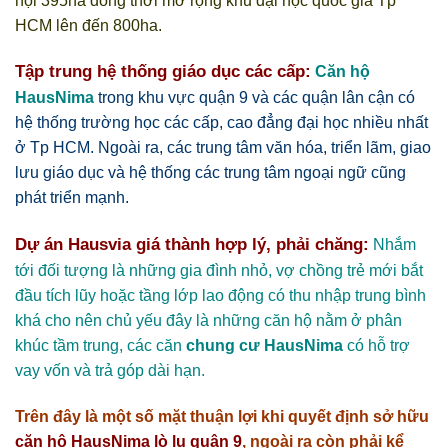
hội 395ha đồng thời mở rộng khu đại học quốc gia Tp
HCM lên đến 800ha.
Tập trung hệ thống giáo dục các cấp:
Căn hộ
HausNima
trong khu vực quận 9 và các quận lân cận có
hệ thống trường học các cấp, cao đẳng đại học nhiều nhất
ở Tp HCM. Ngoài ra, các trung tâm văn hóa, triển lãm, giao
lưu giáo dục và hệ thống các trung tâm ngoại ngữ cũng
phát triển mạnh.
Dự án Hausvia
giá thành hợp lý, phải chăng:
Nhắm
tới đối tượng là những gia đình nhỏ, vợ chồng trẻ mới bắt
đầu tích lũy hoặc tầng lớp lao động có thu nhập trung bình
khá cho nên chủ yếu đây là những căn hộ nằm ở phân
khúc tầm trung, các căn
chung cư HausNima
có hỗ trợ
vay vốn và trả góp dài hạn.
Trên đây là một số mặt thuận lợi khi quyết định sở hữu
căn hộ HausNima lò lu quận 9
, ngoài ra còn phải kể