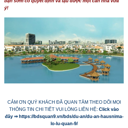
bạn sớm có quyết định và tậu được một căn nhà vừa
ý!
CẢM ƠN QUÝ KHÁCH ĐÃ QUAN TÂM THEO DÕI MỌI
THÔNG TIN CHI TIẾT VUI LÒNG LIÊN HỆ:
Click vào
đây ⇒
https://bdsquan9.vn/bds/du-an/du-an-hausnima-
lo-lu-quan-9/