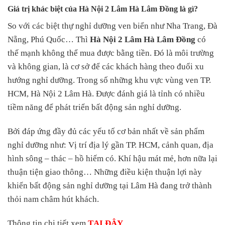
Giá trị khác biệt của Hà Nội 2 Lâm Hà Lâm Đồng là gì?
So với các biệt thự nghỉ dưỡng ven biển như Nha Trang, Đà
Nẵng, Phú Quốc… Thì
Hà Nội 2 Lâm Hà Lâm Đồng
có
thế mạnh không thể mua được bằng tiền. Đó là môi trường
và không gian, là cơ sở để các khách hàng theo đuổi xu
hướng nghỉ dưỡng. Trong số những khu vực vùng ven TP.
HCM, Hà Nội 2 Lâm Hà. Được đánh giá là tỉnh có nhiều
tiềm năng để phát triển bất động sản nghỉ dưỡng.
Bởi đáp ứng đầy đủ các yếu tố cơ bản nhất về sản phẩm
nghỉ dưỡng như: Vị trí địa lý gần TP. HCM, cảnh quan, địa
hình sông – thác – hồ hiếm có. Khí hậu mát mẻ, hơn nữa lại
thuận tiện giao thông… Những điều kiện thuận lợi này
khiến bất động sản nghỉ dưỡng tại Lâm Hà đang trở thành
thỏi nam châm hút khách.
Thông tin chi tiết xem
TẠI ĐÂY