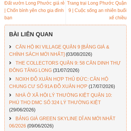
Đất vườn Long Phước giá rẻ
Trang trại Long Phước Quận
| Chốn bình yên cho gia đình
9 | Cuộc sống an nhiên buổi
bạn
xế chiều
BÀI LIÊN QUAN
CĂN HỘ IKI VILLAGE QUẬN 9 [BẢNG GIÁ &
CHÍNH SÁCH MỚI NHẤT]
(03/08/2026)
THE COLLECTORS QUẬN 9: 58 CĂN DINH THỰ
ĐÔNG TĂNG LONG
(31/07/2026)
NOXH ĐỖ XUÂN HỢP THỦ ĐỨC: CĂN HỘ
CHUNG CƯ SỐ 91A ĐỖ XUÂN HỢP
(17/07/2026)
NHÀ Ở XÃ HỘI LÝ THƯỜNG KIỆT QUẬN 10:
PHÚ THỌ DMC SỐ 324 LÝ THƯỜNG KIỆT
(29/06/2026)
BẢNG GIÁ GREEN SKYLINE DĨ AN MỚI NHẤT
06/2026
(09/06/2026)