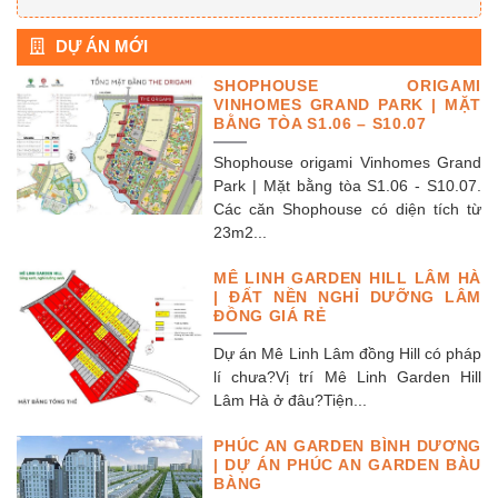
DỰ ÁN MỚI
SHOPHOUSE ORIGAMI
VINHOMES GRAND PARK | MẶT
BẰNG TÒA S1.06 – S10.07
Shophouse origami Vinhomes Grand
Park | Mặt bằng tòa S1.06 - S10.07.
Các căn Shophouse có diện tích từ
23m2...
MÊ LINH GARDEN HILL LÂM HÀ
| ĐẤT NỀN NGHỈ DƯỠNG LÂM
ĐỒNG GIÁ RẺ
Dự án Mê Linh Lâm đồng Hill có pháp
lí chưa?Vị trí Mê Linh Garden Hill
Lâm Hà ở đâu?Tiện...
PHÚC AN GARDEN BÌNH DƯƠNG
| DỰ ÁN PHÚC AN GARDEN BÀU
BÀNG