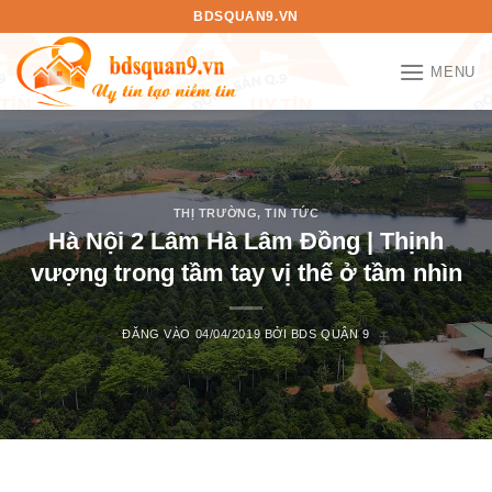
Bỏ
BDSQUAN9.VN
qua
nội
MENU
dung
THỊ TRƯỜNG
,
TIN TỨC
Hà Nội 2 Lâm Hà Lâm Đồng | Thịnh
vượng trong tầm tay vị thế ở tầm nhìn
ĐĂNG VÀO
04/04/2019
BỞI
BDS QUẬN 9