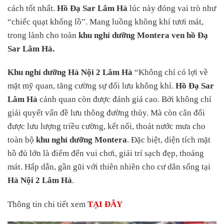
cách tốt nhất.
Hồ Đạ Sar Lâm Hà
lúc này đóng vai trò như
“chiếc quạt khổng lồ”. Mang luồng không khí tươi mát,
trong lành cho toàn
khu nghỉ dưỡng Montera ven hồ Đạ
Sar Lâm Hà.
Khu nghỉ dưỡng Hà Nội 2 Lâm Hà
“Không chỉ có lợi về
mặt mỹ quan, tăng cường sự đối lưu không khí.
Hồ Đạ Sar
Lâm Hà
cảnh quan còn được đánh giá cao. Bởi không chỉ
giải quyết vấn đề lưu thông đường thủy. Mà còn cân đối
được lưu lượng triều cường, kết nối, thoát nước mưa cho
toàn bộ
khu nghỉ dưỡng Montera
. Đặc biệt, diện tích mặt
hồ đủ lớn là điểm đến vui chơi, giải trí sạch đẹp, thoáng
mát. Hấp dẫn, gần gũi với thiên nhiên cho cư dân sống tại
Hà Nội 2 Lâm Hà
.
Thông tin chi tiết xem
TẠI ĐÂY