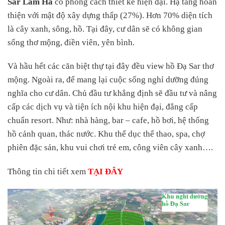
Sar Lâm Hà
có phong cách thiết kế hiện đại. Hạ tầng hoàn
thiện với mật độ xây dựng thấp (27%). Hơn 70% diện tích
là cây xanh, sông, hồ. Tại đây, cư dân sẽ có không gian
sống thơ mộng, điền viên, yên bình.
Và hầu hết các căn biệt thự tại đây đều view hồ Đạ Sar thơ
mộng. Ngoài ra, để mang lại cuộc sống nghỉ dưỡng đúng
nghĩa cho cư dân. Chủ đầu tư khẳng định sẽ đầu tư và nâng
cấp các dịch vụ và tiện ích nội khu hiện đại, đẳng cấp
chuẩn resort. Như: nhà hàng, bar – cafe, hồ bơi, hệ thống
hồ cảnh quan, thác nước. Khu thể dục thể thao, spa, chợ
phiên đặc sản, khu vui chơi trẻ em, công viên cây xanh….
Thông tin chi tiết xem
TẠI ĐÂY