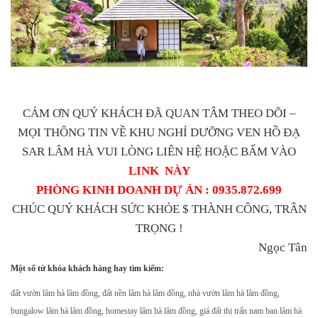
CẢM ƠN QUÝ KHÁCH ĐÃ QUAN TÂM THEO DÕI –
MỌI THÔNG TIN VỀ KHU NGHỈ DƯỠNG VEN HỒ ĐẠ
SAR LÂM HÀ VUI LÒNG LIÊN HỆ HOẶC BẤM VÀO
LINK NÀY
PHÒNG KINH DOANH DỰ ÁN : 0935.872.699
CHÚC QUÝ KHÁCH SỨC KHỎE $ THÀNH CÔNG, TRÂN
TRỌNG !
Ngọc Tân
Một số từ khóa khách hàng hay tìm kiếm:
đất vườn lâm hà lâm đồng, đất nền lâm hà lâm đồng, nhà vườn lâm hà lâm đồng,
bungalow lâm hà lâm đồng, homestay lâm hà lâm đồng, giá đất thị trấn nam ban lâm hà