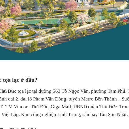
 tọa lạc ở đâu?
 Thủ Đức
tọa lạc tại đường 563 Tô Ngọc Vân, phường Tam Phú, T
 Vành đai 2, đại lộ Phạm Văn Đồng, tuyến Metro Bến Thành – Suố
ư: TTTM Vincom Thủ Đức, Giga Mall, UBND quận Thủ Đức. Trung
 Việt Lập. Khu công nghiệp Linh Trung, sân bay Tân Sơn Nhất.