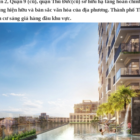
ận 2, Quận 9 (cũ), quận Thủ Đức(cũ) sở hữu hạ tầng hoàn chỉn
sống hiện hữu và bản sắc văn hóa của địa phương. Thành phố 
an cư sáng giá hàng đầu khu vực.