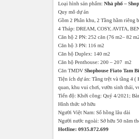
Loại hình sản phẩm:
Nhà phố – Shop
Quy mô dự án
Gồm 2 Phân khu, 2 Tầng hầm riêng b
4 Tháp: DREAM, COSY, AVITA, BEN
Căn hộ 2 PN: 252 căn (76 m2– 82 m
Căn hộ 3 PN: 116 m2
Căn hộ Duplex: 140 m2
Căn hộ Penthouse: 200 – 207 m2
Căn TMDV
Shophouse Fiato Tam B
Tiện ích dự án: Tầng trệt và tầng 4 
quan, khu vui chơi, vườn sinh thái, 
Tiến độ: Khởi công: Quý 4/2021; Bà
Hình thức sở hữu
Người Việt Nam: Sổ hồng lâu dài
Người nước ngoài: Sở hữu 50 năm th
Hotline: 0935.872.699