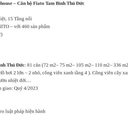
house – Căn hộ Fiato Tam Bình Thủ Đức
iệt, 15 Tầng nổi
ITO – với 460 sản phẩm
2)
ình Thủ Đức
: 81 căn (72 m2– 75 m2– 105 m2– 110 m2– 336 m
( Hồ bơi 2 lớn – 2 nhỏ, công viên xanh tầng 4 ). Công viên cây 
vườn nhiệt đới…
n giao: Quý 4/2023
eo luật pháp hiện hành