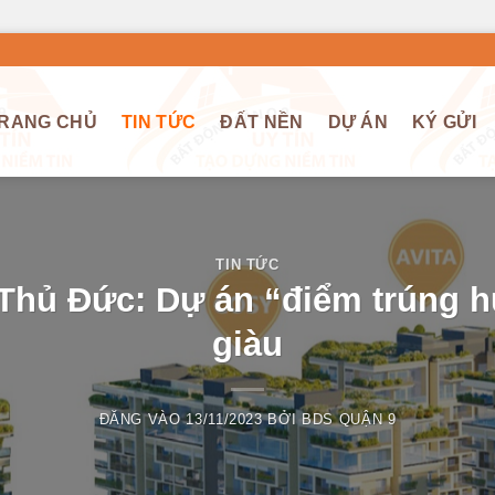
RANG CHỦ
TIN TỨC
ĐẤT NỀN
DỰ ÁN
KÝ GỬI
TIN TỨC
 Thủ Đức: Dự án “điểm trúng h
giàu
ĐĂNG VÀO
13/11/2023
BỞI
BDS QUẬN 9