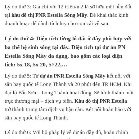
Lý do thứ 3: Giá chỉ với 12 triệu/m2 là sở hữu một nền đất
tại
khu đô thị PNR Estella Sông Mây
. Để khai thác kinh
doanh hoặc để dành tích lũy cho con cái về sau.
Lý do thứ 4: Diện tích từng lô đất ở đây phù hợp với
ba thế hệ sinh sống tại đây. Diện tích tại dự án PN
Estella Sông Mây đa dạng, bao gồm các loại diện
tích: 5x 18, 5x 20, 5×22,…
Lý do thứ 5: Từ
dự án PNR Estella Sông Mây
kết nối với
sân bay quốc tế Long Thành và 20 phút đến TP. HCM. Khi
đại lộ Bắc Sơn – Long Thành hoạt động. Sẽ hình thành một
trục thương mại – dịch vụ biến.
Khu đô thị PNR Estella
trở thành trung tâm dịch vụ hậu cần. Kết nối hoàn hảo với
sân bay quốc tế Long Thành.
Lý do thứ 6: Với bộ pháp lý về dự án đầy đủ, hoàn chỉnh