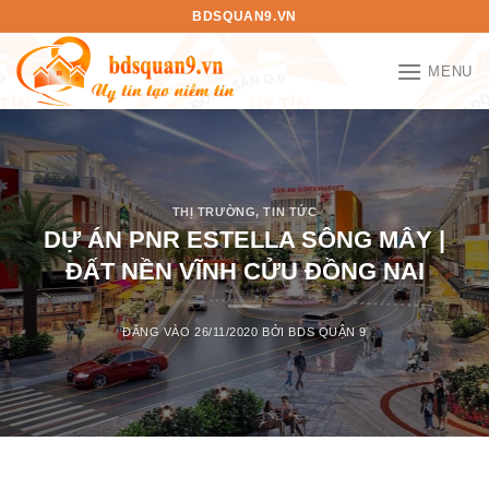
Bỏ
BDSQUAN9.VN
qua
nội
MENU
dung
THỊ TRƯỜNG
,
TIN TỨC
DỰ ÁN PNR ESTELLA SÔNG MÂY |
ĐẤT NỀN VĨNH CỬU ĐỒNG NAI
ĐĂNG VÀO
26/11/2020
BỞI
BDS QUẬN 9