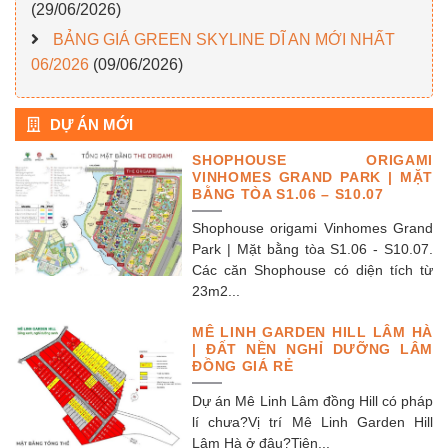
(29/06/2026)
BẢNG GIÁ GREEN SKYLINE DĨ AN MỚI NHẤT
06/2026
(09/06/2026)
DỰ ÁN MỚI
SHOPHOUSE ORIGAMI
VINHOMES GRAND PARK | MẶT
BẰNG TÒA S1.06 – S10.07
Shophouse origami Vinhomes Grand
Park | Mặt bằng tòa S1.06 - S10.07.
Các căn Shophouse có diện tích từ
23m2...
MÊ LINH GARDEN HILL LÂM HÀ
| ĐẤT NỀN NGHỈ DƯỠNG LÂM
ĐỒNG GIÁ RẺ
Dự án Mê Linh Lâm đồng Hill có pháp
lí chưa?Vị trí Mê Linh Garden Hill
Lâm Hà ở đâu?Tiện...