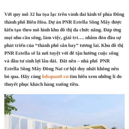
Với quy mô 32 ha tọa lạc trên vành đai kinh tế phía Đông
thành phố Biên Hòa. Dự án PNR Estella Sông Mây được
kiến tạo theo mô hình khu đô thị đa chức năng. Đáp ứng
mọi nhu cầu sống, làm việc, giải trí…. nhằm đón đầu sự
phát triển của “thành phố sân bay” tương lai. Khu đô thị
PNR Estella sẽ là nơi tuyệt vời để tận hưởng cuộc sống
và đầu tư sinh lợi lâu dài. Đất nền – nhà phố PNR
Estella Sông Mây Đồng Nai cơ hội duy nhất không nên
bỏ qua. Hãy cùng
bdsquan9.vn
tìm hiểu xem những lí do
thuyết phục khách hàng xuống tiền.