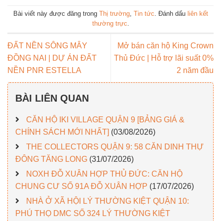
Bài viết này được đăng trong
Thị trường
,
Tin tức
. Đánh dấu
liên kết
thường trực
.
ĐẤT NỀN SÔNG MÂY
Mở bán căn hộ King Crown
ĐỒNG NAI | DỰ ÁN ĐẤT
Thủ Đức | Hỗ trợ lãi suất 0%
NỀN PNR ESTELLA
2 năm đầu
BÀI LIÊN QUAN
CĂN HỘ IKI VILLAGE QUẬN 9 [BẢNG GIÁ &
CHÍNH SÁCH MỚI NHẤT]
(03/08/2026)
THE COLLECTORS QUẬN 9: 58 CĂN DINH THỰ
ĐÔNG TĂNG LONG
(31/07/2026)
NOXH ĐỖ XUÂN HỢP THỦ ĐỨC: CĂN HỘ
CHUNG CƯ SỐ 91A ĐỖ XUÂN HỢP
(17/07/2026)
NHÀ Ở XÃ HỘI LÝ THƯỜNG KIỆT QUẬN 10:
PHÚ THỌ DMC SỐ 324 LÝ THƯỜNG KIỆT