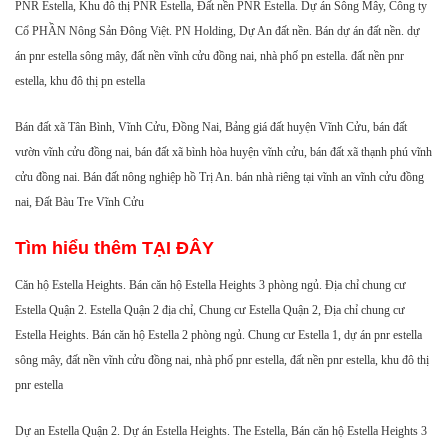
PNR Estella, Khu đô thị PNR Estella, Đất nền PNR Estella. Dự án Sông Mây, Công ty
Cổ PHẦN Nông Sản Đông Việt. PN Holding, Dự An đất nền. Bán dự án đất nền. dự
án pnr estella sông mây, đất nền vĩnh cửu đồng nai, nhà phố pn estella. đất nền pnr
estella, khu đô thị pn estella
Bán đất xã Tân Bình, Vĩnh Cửu, Đồng Nai, Bảng giá đất huyện Vĩnh Cửu, bán đất
vườn vĩnh cửu đồng nai, bán đất xã bình hòa huyện vĩnh cửu, bán đất xã thạnh phú vĩnh
cửu đồng nai. Bán đất nông nghiệp hồ Trị An. bán nhà riêng tại vĩnh an vĩnh cửu đồng
nai, Đất Bàu Tre Vĩnh Cửu
Tìm hiểu thêm
TẠI ĐÂY
Căn hộ Estella Heights. Bán căn hộ Estella Heights 3 phòng ngủ. Địa chỉ chung cư
Estella Quận 2. Estella Quận 2 địa chỉ, Chung cư Estella Quận 2, Địa chỉ chung cư
Estella Heights. Bán căn hộ Estella 2 phòng ngủ. Chung cư Estella 1, dự án pnr estella
sông mây, đất nền vĩnh cửu đồng nai, nhà phố pnr estella, đất nền pnr estella, khu đô thị
pnr estella
Dự an Estella Quận 2. Dự án Estella Heights. The Estella, Bán căn hộ Estella Heights 3