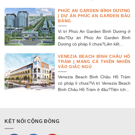
PHÚC AN GARDEN BÌNH DƯƠNG
| DỰ ÁN PHÚC AN GARDEN BÀU
BÀNG
Vị trí Phúc An Garden Bình Dương ở
đâu?Dự án Phúc An Garden Bình
Dương có pháp lí chưa?Liên kết...
VENEZIA BEACH BÌNH CHÂU HỒ
TRÀM | MANG CẢ THIÊN NHIÊN
VÀO GIẤC NGỦ
Venezia Beach Bình Châu Hồ Tràm
có pháp lí chưa?Vị trí Venezia Beach
Bình Châu Hồ Tràm ở đâu?Tiện ích...
KẾT NỐI CỘNG ĐỒNG