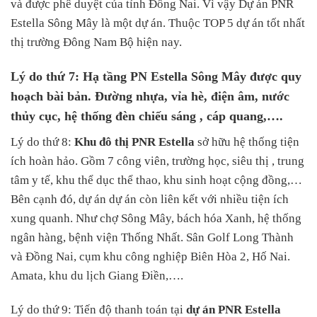
và được phê duyệt của tỉnh Đồng Nai. Vì vậy Dự án PNR
Estella Sông Mây là một dự án. Thuộc TOP 5 dự án tốt nhất
thị trường Đông Nam Bộ hiện nay.
Lý do thứ 7: Hạ tầng PN Estella Sông Mây được quy
hoạch bài bản. Đường nhựa, vỉa hè, điện âm, nước
thủy cục, hệ thống đèn chiếu sáng , cáp quang,….
Lý do thứ 8:
Khu đô thị PNR Estella
sở hữu hệ thống tiện
ích hoàn hảo. Gồm 7 công viên, trường học, siêu thị , trung
tâm y tế, khu thể dục thể thao, khu sinh hoạt cộng đồng,…
Bên cạnh đó, dự án dự án còn liên kết với nhiều tiện ích
xung quanh. Như chợ Sông Mây, bách hóa Xanh, hệ thống
ngân hàng, bệnh viện Thống Nhất. Sân Golf Long Thành
và Đồng Nai, cụm khu công nghiệp Biên Hòa 2, Hố Nai.
Amata, khu du lịch Giang Điền,….
Lý do thứ 9: Tiến độ thanh toán tại
dự án PNR Estella