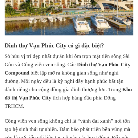
Dinh thự Vạn Phúc City có gì đặc biệt?
Sở hữu vị trí đẹp nhất dự án khi ôm trọn mặt tiền sông Sài
Gòn và Công viên ven sông. Các
Dinh thự Vạn Phúc City
Compound
biệt lập mở ra không gian sống như nghỉ
dưỡng. Mỗi ngày đều là kỳ nghỉ đầy hạnh phúc bất tận
dành riêng cho cộng đồng gia đình thượng lưu. Trong
Khu
đô thị Vạn Phúc City
tích hợp hàng đầu phía Đông
TP.HCM.
Công viên ven sông không chỉ là “vành đai xanh” nơi tôn
tạo hệ sinh thái tự nhiên. Đảm bảo phát triển bền vững mà
còn là nơi tiếp nối liên tục vô vàn các hoạt động. Để cuộc