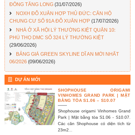
ĐÔNG TĂNG LONG
(31/07/2026)
NOXH ĐỖ XUÂN HỢP THỦ ĐỨC: CĂN HỘ
CHUNG CƯ SỐ 91A ĐỖ XUÂN HỢP
(17/07/2026)
NHÀ Ở XÃ HỘI LÝ THƯỜNG KIỆT QUẬN 10:
PHÚ THỌ DMC SỐ 324 LÝ THƯỜNG KIỆT
(29/06/2026)
BẢNG GIÁ GREEN SKYLINE DĨ AN MỚI NHẤT
06/2026
(09/06/2026)
DỰ ÁN MỚI
SHOPHOUSE ORIGAMI
VINHOMES GRAND PARK | MẶT
BẰNG TÒA S1.06 – S10.07
Shophouse origami Vinhomes Grand
Park | Mặt bằng tòa S1.06 - S10.07.
Các căn Shophouse có diện tích từ
23m2...