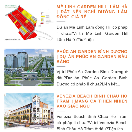
MÊ LINH GARDEN HILL LÂM HÀ
| ĐẤT NỀN NGHỈ DƯỠNG LÂM
ĐỒNG GIÁ RẺ
Dự án Mê Linh Lâm đồng Hill có pháp
lí chưa?Vị trí Mê Linh Garden Hill
Lâm Hà ở đâu?Tiện...
PHÚC AN GARDEN BÌNH DƯƠNG
| DỰ ÁN PHÚC AN GARDEN BÀU
BÀNG
Vị trí Phúc An Garden Bình Dương ở
đâu?Dự án Phúc An Garden Bình
Dương có pháp lí chưa?Liên kết...
VENEZIA BEACH BÌNH CHÂU HỒ
TRÀM | MANG CẢ THIÊN NHIÊN
VÀO GIẤC NGỦ
Venezia Beach Bình Châu Hồ Tràm
có pháp lí chưa?Vị trí Venezia Beach
Bình Châu Hồ Tràm ở đâu?Tiện ích...