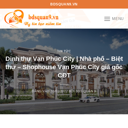
Bỏ
BDSQUAN9.VN
qua
nội
MENU
dung
TIN TỨC
Dinh thự Vạn Phúc City | Nhà phố – Biệt
thự – Shophouse Vạn Phúc City giá gốc
CĐT
ĐĂNG VÀO
10/01/2022
BỞI
BDS QUẬN 9