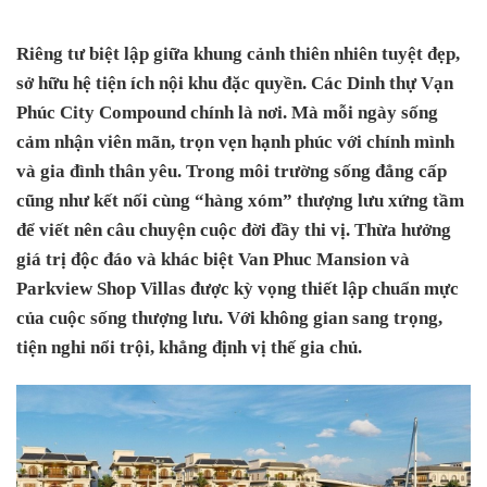
Riêng tư biệt lập giữa khung cảnh thiên nhiên tuyệt đẹp,
sở hữu hệ tiện ích nội khu đặc quyền. Các Dinh thự Vạn
Phúc City Compound chính là nơi. Mà mỗi ngày sống
cảm nhận viên mãn, trọn vẹn hạnh phúc với chính mình
và gia đình thân yêu. Trong môi trường sống đẳng cấp
cũng như kết nối cùng “hàng xóm” thượng lưu xứng tầm
để viết nên câu chuyện cuộc đời đầy thi vị. Thừa hưởng
giá trị độc đáo và khác biệt Van Phuc Mansion và
Parkview Shop Villas được kỳ vọng thiết lập chuẩn mực
của cuộc sống thượng lưu. Với không gian sang trọng,
tiện nghi nổi trội, khẳng định vị thế gia chủ.