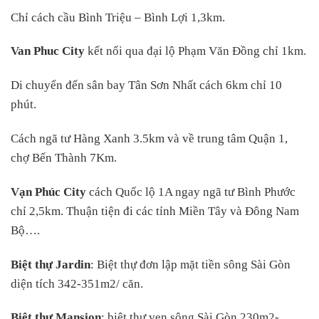
Chỉ cách cầu Bình Triệu – Bình Lợi 1,3km.
Van Phuc City
kết nối qua đại lộ Phạm Văn Đồng chỉ 1km.
Di chuyển đến sân bay Tân Sơn Nhất cách 6km chỉ 10
phút.
Cách ngã tư Hàng Xanh 3.5km và về trung tâm Quận 1,
chợ Bến Thành 7Km.
Vạn Phúc City
cách Quốc lộ 1A ngay ngã tư Bình Phước
chỉ 2,5km. Thuận tiện đi các tỉnh Miền Tây và Đông Nam
Bộ….
Biệt thự Jardin
: Biệt thự đơn lập mặt tiền sông Sài Gòn
diện tích 342-351m2/ căn.
Biệt thự Mansion
: biệt thự ven sông Sài Gòn 230m2-