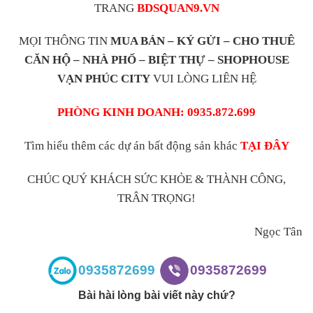
TRANG
BDSQUAN9.VN
MỌI THÔNG TIN
MUA BÁN – KÝ GỬI – CHO THUÊ
CĂN HỘ – NHÀ PHỐ – BIỆT THỰ – SHOPHOUSE
VẠN PHÚC CITY
VUI LÒNG LIÊN HỆ
PHÒNG KINH DOANH: 0935.872.699
Tìm hiểu thêm các dự án bất động sản khác
TẠI ĐÂY
CHÚC QUÝ KHÁCH SỨC KHỎE & THÀNH CÔNG,
TRÂN TRỌNG!
Ngọc Tân
0935872699
0935872699
Bài hài lòng bài viết này chứ?