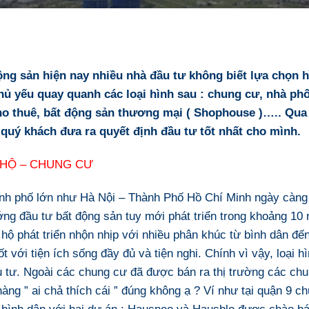
ộng sản
hiện nay nhiều nhà đầu tư không biết lựa chọn h
ủ yếu quay quanh các loại hình sau : chung cư, nhà phố
ho thuê, bất động sản thương mại ( Shophouse )….. Qu
quý khách đưa ra quyết định đầu tư tốt nhất cho mình.
 HỘ – CHUNG CƯ
hành phố lớn như Hà Nội – Thành Phố Hồ Chí Minh ngày càng 
ng đầu tư bất động sản tuy mới phát triển trong khoảng 10 
 hộ phát triển nhộn nhịp với nhiều phân khúc từ bình dân đ
tốt với tiện ích sống đầy đủ và tiện nghi. Chính vì vậy, loại
u tư. Ngoài các chung cư đã được bán ra thị trường các chu
hàng ” ai chả thích cái ” đúng không ạ ? Ví như tại quận 9 
bình dân với hai dự án : Hausneo và Hausblo được chào bán