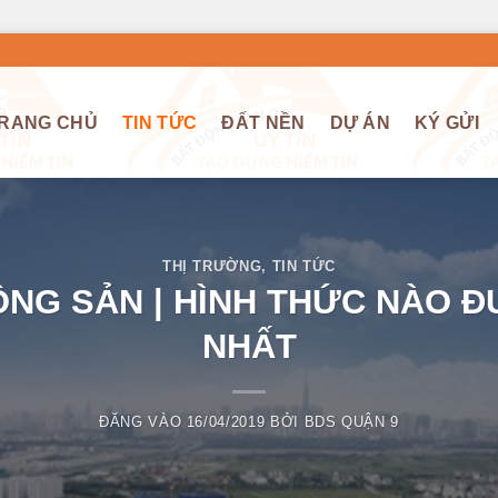
RANG CHỦ
TIN TỨC
ĐẤT NỀN
DỰ ÁN
KÝ GỬI
THỊ TRƯỜNG
,
TIN TỨC
ỘNG SẢN | HÌNH THỨC NÀO 
NHẤT
ĐĂNG VÀO
16/04/2019
BỞI
BDS QUẬN 9