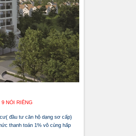
9 NÓI RIÊNG
 cư( đầu tư căn hộ dạng sơ cấp)
hức thanh toán 1% vô cùng hấp