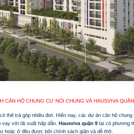
H CĂN HỘ CHUNG CƯ NÓI CHUNG VÀ HAUSVIVA QUẬN 
 có thể trả góp nhiều đợt. Hiện nay, các dự án căn hộ chung
vay với lãi suất hấp dẫn.
Hausviva quận 9
lại có phương t
ư hoặc ở đều được bởi chính sách giãn và dễ thở.