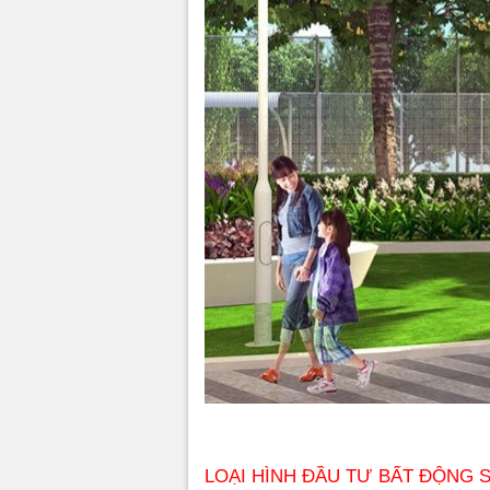
LOẠI HÌNH ĐẦU TƯ BẤT ĐỘNG 