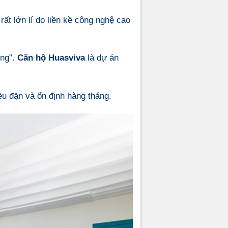
rất lớn lí do liền kề công nghệ cao
óng”.
Căn hộ Huasviva
là dự án
ều đặn và ổn định hàng tháng.