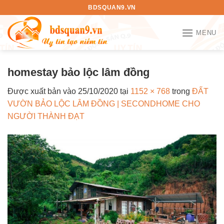
Bỏ
BDSQUAN9.VN
qua
nội
MENU
dung
homestay bảo lộc lâm đồng
Được xuất bản vào
25/10/2020
tại
1152 × 768
trong
ĐẤT
VƯỜN BẢO LỘC LÂM ĐỒNG | SECONDHOME CHO
NGƯỜI THÀNH ĐẠT