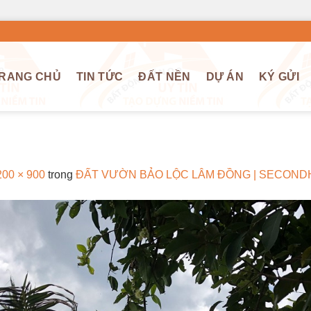
RANG CHỦ
TIN TỨC
ĐẤT NỀN
DỰ ÁN
KÝ GỬI
200 × 900
trong
ĐẤT VƯỜN BẢO LỘC LÂM ĐỒNG | SECON