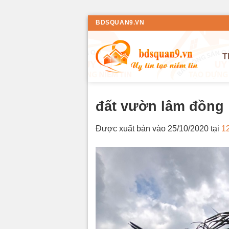
Bỏ
BDSQUAN9.VN
qua
nội
T
dung
đất vườn lâm đồng
Được xuất bản vào
25/10/2020
tại
1