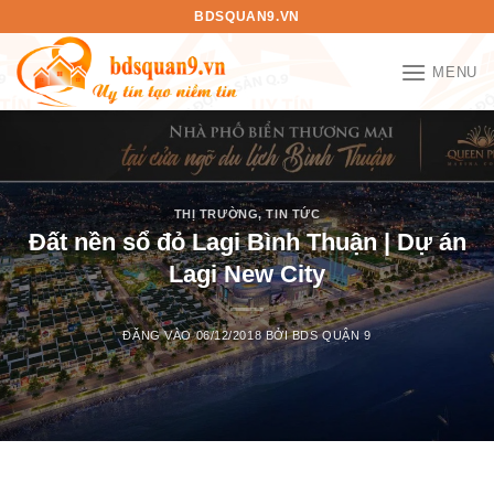
Bỏ
BDSQUAN9.VN
qua
nội
MENU
dung
THỊ TRƯỜNG
,
TIN TỨC
Đất nền sổ đỏ Lagi Bình Thuận | Dự án
Lagi New City
ĐĂNG VÀO
06/12/2018
BỞI
BDS QUẬN 9