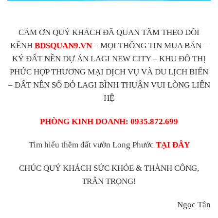
CẢM ƠN QUÝ KHÁCH ĐÃ QUAN TÂM THEO DÕI
KÊNH
BDSQUAN9.VN
– MỌI THÔNG TIN MUA BÁN –
KÝ ĐẤT NỀN DỰ ÁN LAGI NEW CITY – KHU ĐÔ THỊ
PHỨC HỢP THƯƠNG MẠI DỊCH VỤ VÀ DU LỊCH BIỂN
– ĐẤT NỀN SỔ ĐỎ LAGI BÌNH THUẬN VUI LÒNG LIÊN
HỆ
PHÒNG KINH DOANH: 0935.872.699
Tìm hiểu thêm đất vườn Long Phước
TẠI ĐÂY
CHÚC QUÝ KHÁCH SỨC KHỎE & THÀNH CÔNG,
TRÂN TRỌNG!
Ngọc Tân