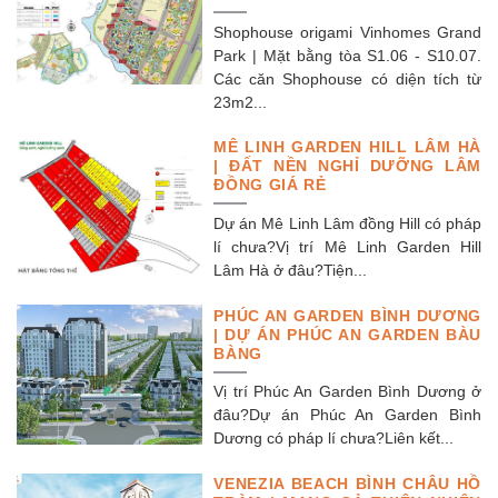
Shophouse origami Vinhomes Grand
Park | Mặt bằng tòa S1.06 - S10.07.
Các căn Shophouse có diện tích từ
23m2...
MÊ LINH GARDEN HILL LÂM HÀ
| ĐẤT NỀN NGHỈ DƯỠNG LÂM
ĐỒNG GIÁ RẺ
Dự án Mê Linh Lâm đồng Hill có pháp
lí chưa?Vị trí Mê Linh Garden Hill
Lâm Hà ở đâu?Tiện...
PHÚC AN GARDEN BÌNH DƯƠNG
| DỰ ÁN PHÚC AN GARDEN BÀU
BÀNG
Vị trí Phúc An Garden Bình Dương ở
đâu?Dự án Phúc An Garden Bình
Dương có pháp lí chưa?Liên kết...
VENEZIA BEACH BÌNH CHÂU HỒ