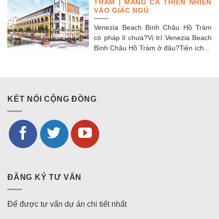
TRÀM | MANG CẢ THIÊN NHIÊN
VÀO GIẤC NGỦ
Venezia Beach Bình Châu Hồ Tràm
có pháp lí chưa?Vị trí Venezia Beach
Bình Châu Hồ Tràm ở đâu?Tiện ích...
KẾT NỐI CỘNG ĐỒNG
ĐĂNG KÝ TƯ VẤN
Để được tư vấn dự án chi tiết nhất