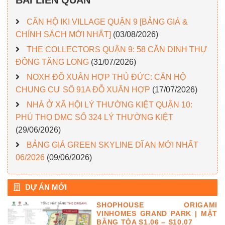
CĂN HỘ IKI VILLAGE QUẬN 9 [BẢNG GIÁ &
CHÍNH SÁCH MỚI NHẤT]
(03/08/2026)
THE COLLECTORS QUẬN 9: 58 CĂN DINH THỰ
ĐÔNG TĂNG LONG
(31/07/2026)
NOXH ĐỖ XUÂN HỢP THỦ ĐỨC: CĂN HỘ
CHUNG CƯ SỐ 91A ĐỖ XUÂN HỢP
(17/07/2026)
NHÀ Ở XÃ HỘI LÝ THƯỜNG KIỆT QUẬN 10:
PHÚ THỌ DMC SỐ 324 LÝ THƯỜNG KIỆT
(29/06/2026)
BẢNG GIÁ GREEN SKYLINE DĨ AN MỚI NHẤT
06/2026
(09/06/2026)
DỰ ÁN MỚI
SHOPHOUSE ORIGAMI
VINHOMES GRAND PARK | MẶT
BẰNG TÒA S1.06 – S10.07