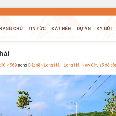
RANG CHỦ
TIN TỨC
ĐẤT NỀN
DỰ ÁN
KÝ GỬI
hải
200 × 569
trong
Đất nền Long Hải | Long Hải New City sổ đỏ c