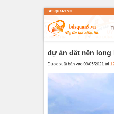
Bỏ
BDSQUAN9.VN
qua
nội
T
dung
dự án đất nền long 
Được xuất bản vào
09/05/2021
tại
1