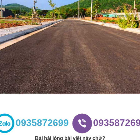
0935872699
09358726
Bài hài lòng bài viết này chứ?