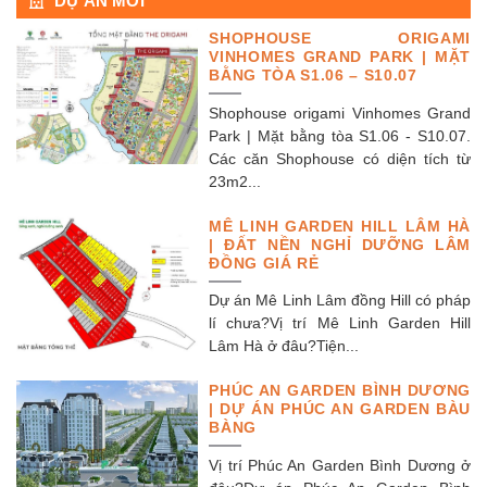
DỰ ÁN MỚI
SHOPHOUSE ORIGAMI
VINHOMES GRAND PARK | MẶT
BẰNG TÒA S1.06 – S10.07
Shophouse origami Vinhomes Grand
Park | Mặt bằng tòa S1.06 - S10.07.
Các căn Shophouse có diện tích từ
23m2...
MÊ LINH GARDEN HILL LÂM HÀ
| ĐẤT NỀN NGHỈ DƯỠNG LÂM
ĐỒNG GIÁ RẺ
Dự án Mê Linh Lâm đồng Hill có pháp
lí chưa?Vị trí Mê Linh Garden Hill
Lâm Hà ở đâu?Tiện...
PHÚC AN GARDEN BÌNH DƯƠNG
| DỰ ÁN PHÚC AN GARDEN BÀU
BÀNG
Vị trí Phúc An Garden Bình Dương ở