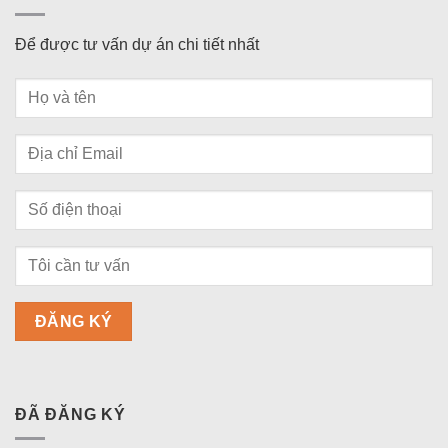
Để được tư vấn dự án chi tiết nhất
ĐÃ ĐĂNG KÝ