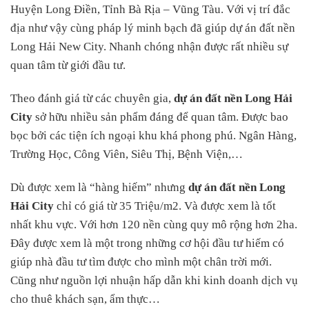
Huyện Long Điền, Tỉnh Bà Rịa – Vũng Tàu. Với vị trí đắc
địa như vậy cùng pháp lý minh bạch đã giúp dự án đất nền
Long Hải New City. Nhanh chóng nhận được rất nhiều sự
quan tâm từ giới đầu tư.
Theo đánh giá từ các chuyên gia,
dự án đất nền Long Hải
City
sở hữu nhiều sản phẩm đáng để quan tâm. Được bao
bọc bởi các tiện ích ngoại khu khá phong phú. Ngân Hàng,
Trường Học, Công Viên, Siêu Thị, Bệnh Viện,…
Dù được xem là “hàng hiếm” nhưng
dự án
đất nền Long
Hải City
chỉ có giá từ 35 Triệu/m2. Và được xem là tốt
nhất khu vực. Với hơn 120 nền cùng quy mô rộng hơn 2ha.
Đây được xem là một trong những cơ hội đầu tư hiếm có
giúp nhà đầu tư tìm được cho mình một chân trời mới.
Cũng như nguồn lợi nhuận hấp dẫn khi kinh doanh dịch vụ
cho thuê khách sạn, ẩm thực…