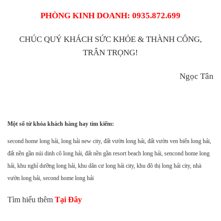
PHÒNG KINH DOANH: 0935.872.699
CHÚC QUÝ KHÁCH SỨC KHỎE & THÀNH CÔNG,
TRÂN TRỌNG!
Ngọc Tân
Một số từ khóa khách hàng hay tìm kiếm:
second home long hải, long hải new city, đất vườn long hải, đất vườn ven biển long hải,
đất nền gần núi dinh cô long hải, đất nền gần resort beach long hải, sencond home long
hải, khu nghỉ dưỡng long hải, khu dân cư long hải city, khu đô thị long hải city, nhà
vườn long hải, second home long hải
Tìm hiểu thêm
Tại Đây