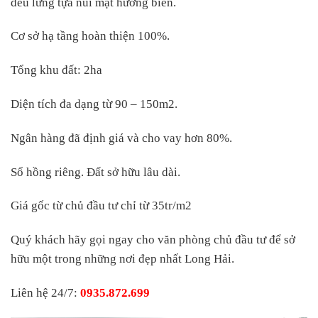
đều lưng tựa núi mặt hướng biển.
Cơ sở hạ tầng hoàn thiện 100%.
Tổng khu đất: 2ha
Diện tích đa dạng từ 90 – 150m2.
Ngân hàng đã định giá và cho vay hơn 80%.
Sổ hồng riêng. Đất sở hữu lâu dài.
Giá gốc từ chủ đầu tư chỉ từ 35tr/m2
Quý khách hãy gọi ngay cho văn phòng chủ đầu tư để sở
hữu một trong những nơi đẹp nhất Long Hải.
Liên hệ 24/7:
0935.872.699