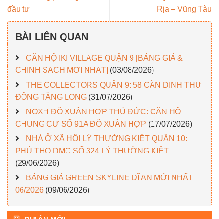
đầu tư
Rịa – Vũng Tàu
BÀI LIÊN QUAN
CĂN HỘ IKI VILLAGE QUẬN 9 [BẢNG GIÁ &
CHÍNH SÁCH MỚI NHẤT]
(03/08/2026)
THE COLLECTORS QUẬN 9: 58 CĂN DINH THỰ
ĐÔNG TĂNG LONG
(31/07/2026)
NOXH ĐỖ XUÂN HỢP THỦ ĐỨC: CĂN HỘ
CHUNG CƯ SỐ 91A ĐỖ XUÂN HỢP
(17/07/2026)
NHÀ Ở XÃ HỘI LÝ THƯỜNG KIỆT QUẬN 10:
PHÚ THỌ DMC SỐ 324 LÝ THƯỜNG KIỆT
(29/06/2026)
BẢNG GIÁ GREEN SKYLINE DĨ AN MỚI NHẤT
06/2026
(09/06/2026)