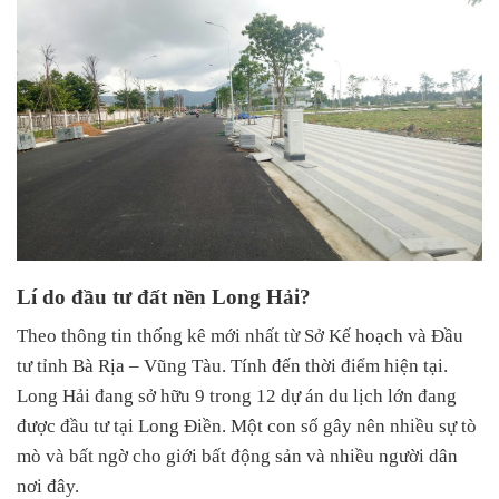
Lí do đầu tư đất nền Long Hải?
Theo thông tin thống kê mới nhất từ Sở Kế hoạch và Đầu
tư tỉnh Bà Rịa – Vũng Tàu. Tính đến thời điểm hiện tại.
Long Hải đang sở hữu 9 trong 12 dự án du lịch lớn đang
được đầu tư tại Long Điền. Một con số gây nên nhiều sự tò
mò và bất ngờ cho giới bất động sản và nhiều người dân
nơi đây.