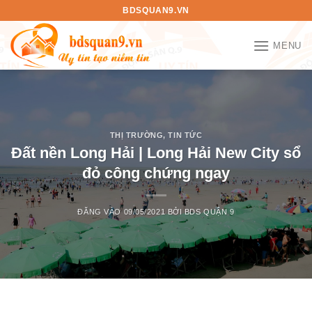
Bỏ
BDSQUAN9.VN
qua
nội
MENU
dung
THỊ TRƯỜNG
,
TIN TỨC
Đất nền Long Hải | Long Hải New City sổ
đỏ công chứng ngay
ĐĂNG VÀO
09/05/2021
BỞI
BDS QUẬN 9