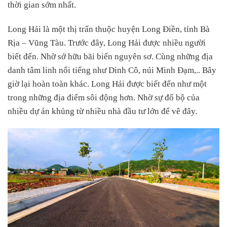
thời gian sớm nhất.
Long Hải là một thị trấn thuộc huyện Long Điền, tỉnh Bà
Rịa – Vũng Tàu. Trước đây, Long Hải được nhiều người
biết đến. Nhờ sở hữu bãi biển nguyên sơ. Cùng những địa
danh tâm linh nổi tiếng như Dinh Cô, núi Minh Đạm,.. Bây
giờ lại hoàn toàn khác. Long Hải được biết đến như một
trong những địa điểm sôi động hơn. Nhờ sự đổ bộ của
nhiều dự án khủng từ nhiều nhà đầu tư lớn để vê đây.