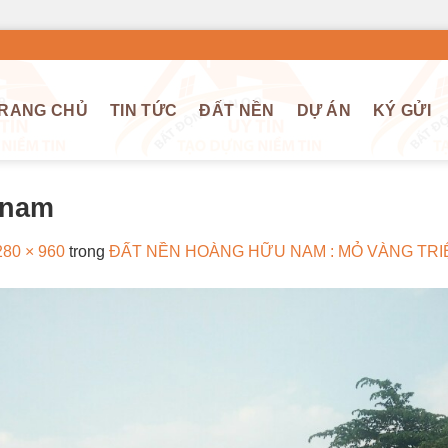
RANG CHỦ
TIN TỨC
ĐẤT NỀN
DỰ ÁN
KÝ GỬI
 nam
280 × 960
trong
ĐẤT NỀN HOÀNG HỮU NAM : MỎ VÀNG TRI