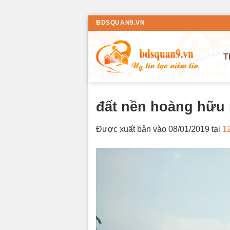
Bỏ
BDSQUAN9.VN
qua
nội
T
dung
đất nền hoàng hữu
Được xuất bản vào
08/01/2019
tại
1