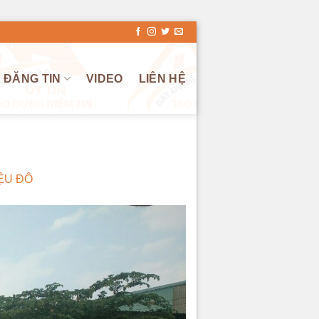
ĐĂNG TIN
VIDEO
LIÊN HỆ
ỆU ĐÔ