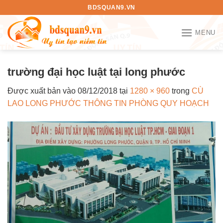
Bỏ
BDSQUAN9.VN
qua
nội
MENU
dung
trường đại học luật tại long phước
Được xuất bản vào
08/12/2018
tại
1280 × 960
trong
CÙ
LAO LONG PHƯỚC THÔNG TIN PHÒNG QUY HOẠCH