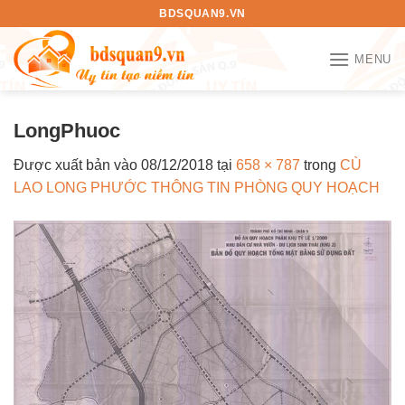
Bỏ
BDSQUAN9.VN
qua
nội
MENU
dung
LongPhuoc
Được xuất bản vào
08/12/2018
tại
658 × 787
trong
CÙ
LAO LONG PHƯỚC THÔNG TIN PHÒNG QUY HOẠCH