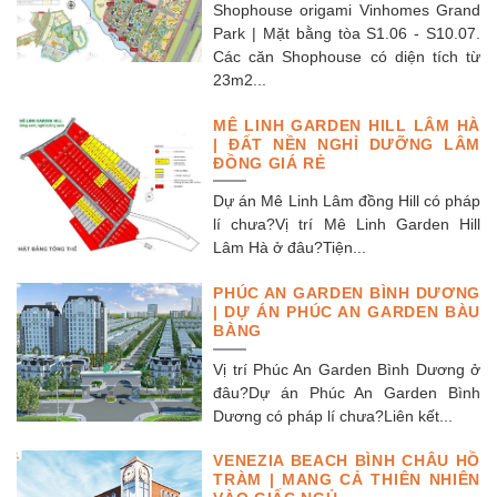
Shophouse origami Vinhomes Grand
Park | Mặt bằng tòa S1.06 - S10.07.
Các căn Shophouse có diện tích từ
23m2...
MÊ LINH GARDEN HILL LÂM HÀ
| ĐẤT NỀN NGHỈ DƯỠNG LÂM
ĐỒNG GIÁ RẺ
Dự án Mê Linh Lâm đồng Hill có pháp
lí chưa?Vị trí Mê Linh Garden Hill
Lâm Hà ở đâu?Tiện...
PHÚC AN GARDEN BÌNH DƯƠNG
| DỰ ÁN PHÚC AN GARDEN BÀU
BÀNG
Vị trí Phúc An Garden Bình Dương ở
đâu?Dự án Phúc An Garden Bình
Dương có pháp lí chưa?Liên kết...
VENEZIA BEACH BÌNH CHÂU HỒ
TRÀM | MANG CẢ THIÊN NHIÊN