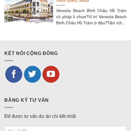
VÀO GIẤC NGỦ
Venezia Beach Bình Châu Hồ Tràm
có pháp lí chưa?Vị trí Venezia Beach
Bình Châu Hồ Tràm ở đâu?Tiện ích...
KẾT NỐI CỘNG ĐỒNG
ĐĂNG KÝ TƯ VẤN
Để được tư vấn dự án chi tiết nhất