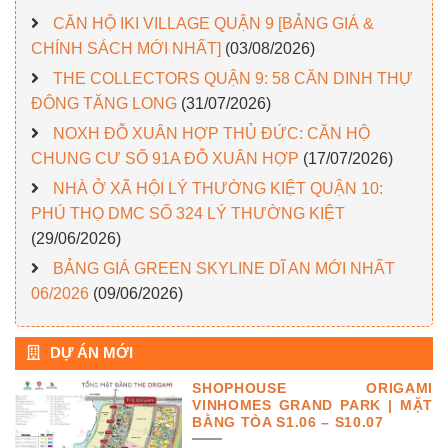
CĂN HỘ IKI VILLAGE QUẬN 9 [BẢNG GIÁ &
CHÍNH SÁCH MỚI NHẤT]
(03/08/2026)
THE COLLECTORS QUẬN 9: 58 CĂN DINH THỰ
ĐÔNG TĂNG LONG
(31/07/2026)
NOXH ĐỖ XUÂN HỢP THỦ ĐỨC: CĂN HỘ
CHUNG CƯ SỐ 91A ĐỖ XUÂN HỢP
(17/07/2026)
NHÀ Ở XÃ HỘI LÝ THƯỜNG KIỆT QUẬN 10:
PHÚ THỌ DMC SỐ 324 LÝ THƯỜNG KIỆT
(29/06/2026)
BẢNG GIÁ GREEN SKYLINE DĨ AN MỚI NHẤT
06/2026
(09/06/2026)
DỰ ÁN MỚI
SHOPHOUSE ORIGAMI
VINHOMES GRAND PARK | MẶT
BẰNG TÒA S1.06 – S10.07