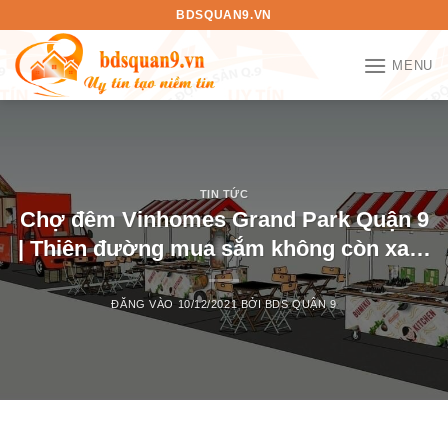
Bỏ
BDSQUAN9.VN
qua
nội
MENU
dung
TIN TỨC
Chợ đêm Vinhomes Grand Park Quận 9
| Thiên đường mua sắm không còn xa…
ĐĂNG VÀO
10/12/2021
BỞI
BDS QUẬN 9