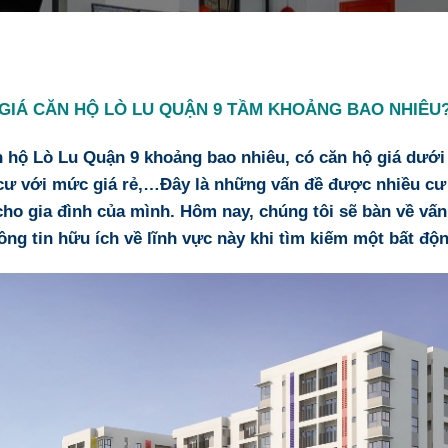
GIÁ CĂN HỘ LÒ LU QUẬN 9 TẦM KHOẢNG BAO NHIÊU
n hộ Lò Lu Quận 9
khoảng bao nhiêu, có căn hộ giá dưới
cư với mức giá rẻ,…Đây là những vấn đề được nhiều cư
cho gia đình của mình. Hôm nay, chúng tôi sẽ bàn về vấ
ông tin hữu ích về lĩnh vực này khi tìm kiếm một bất độ