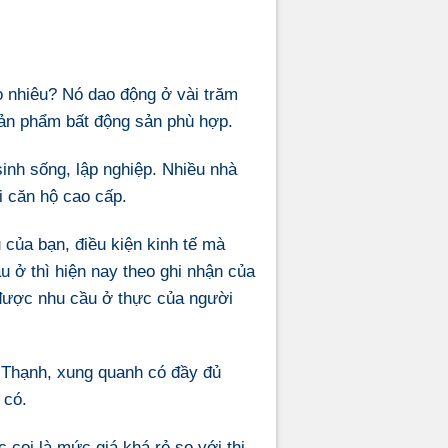
o nhiêu? Nó dao động ở vài trăm
 sản phẩm bất động sản phù hợp.
inh sống, lập nghiệp. Nhiều nhà
i
căn hộ cao cấp
.
của bạn, điều kiện kinh tế mà
 ở thì hiện nay theo ghi nhận của
được nhu cầu ở thực của người
g Thạnh, xung quanh có đầy đủ
 có.
 coi là mức giá khá rẻ so với thị