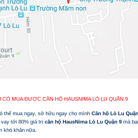
U CÓ MUA ĐƯỢC CĂN HỘ HAUSNIMA LÒ LU QUẬN 9
n có thể mua ngay, sở hữu ngay cho mình
Căn hộ Lò Lu Quận
vay tới 80% giá trị
căn hộ HausNima Lò Lu Quận 9
mà bạn
n khó khăn nữa.