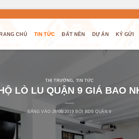
RANG CHỦ
TIN TỨC
ĐẤT NỀN
DỰ ÁN
KÝ GỬI
THỊ TRƯỜNG
,
TIN TỨC
HỘ LÒ LU QUẬN 9 GIÁ BAO N
ĐĂNG VÀO
28/08/2019
BỞI
BDS QUẬN 9