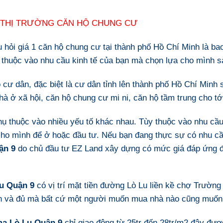
G THỊ TRƯỜNG CĂN HỘ CHUNG CƯ
u hỏi giá 1 căn hộ chung cư tại thành phố Hồ Chí Minh là ba
Tùy thuộc vào nhu cầu kinh tế của bạn mà chọn lựa cho mình
cư dân, đặc biệt là cư dân tỉnh lên thành phố Hồ Chí Minh s
hà ở xã hội
, căn hộ chung cư mi ni,
căn hộ tầm trung
cho tớ
ụ thuộc vào nhiều yếu tố khác nhau. Tùy thuộc vào nhu cầu 
o mình để ở hoặc đầu tư. Nếu bạn đang thực sự có nhu cầu
ận 9
do chủ đầu tư EZ Land xây dựng có mức giá đáp ứng 
u Quận 9
có vị trí mặt tiền đường Lò Lu liền kề chợ Trườn
ần và đủ mà bất cứ một người muốn mua nhà nào cũng muốn
ma Lò Lu Quận 9
chỉ giao động từ 25tr đến 28tr/m2 đây được