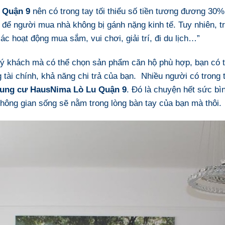
 Quận 9
nên có trong tay tối thiểu số tiền tương đương 30% g
ý để người mua nhà không bị gánh nặng kinh tế. Tuy nhiên,
c hoạt động mua sắm, vui chơi, giải trí, đi du lịch…”
ý khách mà có thể chọn sản phẩm căn hộ phù hợp, bạn có 
g tài chính, khả năng chi trả của bạn. Nhiều người có trong
hung cư HausNima Lò Lu Quận 9
. Đó là chuyện hết sức bì
Không gian sống sẽ nằm trong lòng bàn tay của bạn mà thôi.