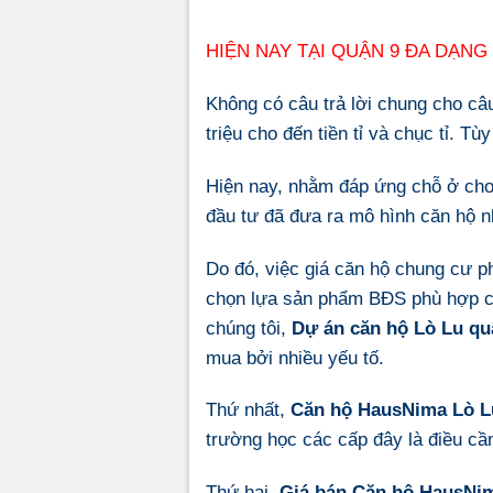
HIỆN NAY TẠI QUẬN 9 ĐA DẠN
Không có câu trả lời chung cho câ
triệu cho đến tiền tỉ và chục tỉ. 
Hiện nay, nhằm đáp ứng chỗ ở cho 
đầu tư đã đưa ra mô hình
căn hộ n
Do đó, việc
giá căn hộ chung cư
ph
chọn lựa sản phẩm BĐS phù hợp ch
chúng tôi,
Dự án căn hộ Lò Lu qu
mua bởi nhiều yếu tố.
Thứ nhất,
Căn hộ HausNima Lò L
trường học các cấp đây là điều c
Thứ hai,
Giá bán Căn hộ HausNi