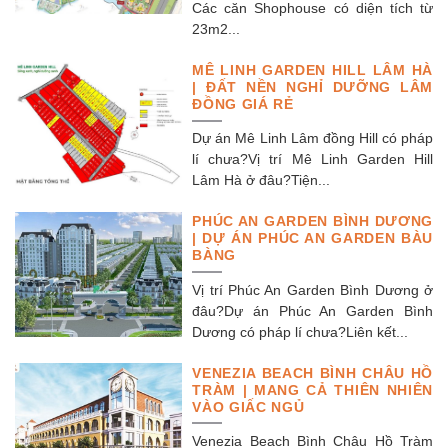
Các căn Shophouse có diện tích từ
23m2...
MÊ LINH GARDEN HILL LÂM HÀ
| ĐẤT NỀN NGHỈ DƯỠNG LÂM
ĐỒNG GIÁ RẺ
Dự án Mê Linh Lâm đồng Hill có pháp
lí chưa?Vị trí Mê Linh Garden Hill
Lâm Hà ở đâu?Tiện...
PHÚC AN GARDEN BÌNH DƯƠNG
| DỰ ÁN PHÚC AN GARDEN BÀU
BÀNG
Vị trí Phúc An Garden Bình Dương ở
đâu?Dự án Phúc An Garden Bình
Dương có pháp lí chưa?Liên kết...
VENEZIA BEACH BÌNH CHÂU HỒ
TRÀM | MANG CẢ THIÊN NHIÊN
VÀO GIẤC NGỦ
Venezia Beach Bình Châu Hồ Tràm