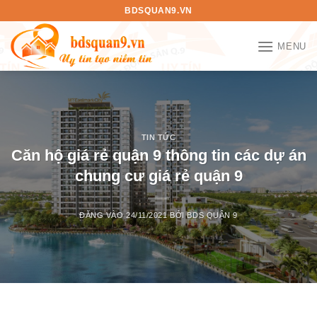
Bỏ
BDSQUAN9.VN
qua
nội
MENU
dung
TIN TỨC
Căn hộ giá rẻ quận 9 thông tin các dự án
chung cư giá rẻ quận 9
ĐĂNG VÀO
24/11/2021
BỞI
BDS QUẬN 9