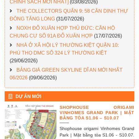
CHÍNH SÁCH MỚI NHẤT]
(03/08/2026)
THE COLLECTORS QUẬN 9: 58 CĂN DINH THỰ
ĐÔNG TĂNG LONG
(31/07/2026)
NOXH ĐỖ XUÂN HỢP THỦ ĐỨC: CĂN HỘ
CHUNG CƯ SỐ 91A ĐỖ XUÂN HỢP
(17/07/2026)
NHÀ Ở XÃ HỘI LÝ THƯỜNG KIỆT QUẬN 10:
PHÚ THỌ DMC SỐ 324 LÝ THƯỜNG KIỆT
(29/06/2026)
BẢNG GIÁ GREEN SKYLINE DĨ AN MỚI NHẤT
06/2026
(09/06/2026)
DỰ ÁN MỚI
SHOPHOUSE ORIGAMI
VINHOMES GRAND PARK | MẶT
BẰNG TÒA S1.06 – S10.07
Shophouse origami Vinhomes Grand
Park | Mặt bằng tòa S1.06 - S10.07.