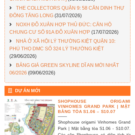
THE COLLECTORS QUẬN 9: 58 CĂN DINH THỰ
ĐÔNG TĂNG LONG
(31/07/2026)
NOXH ĐỖ XUÂN HỢP THỦ ĐỨC: CĂN HỘ
CHUNG CƯ SỐ 91A ĐỖ XUÂN HỢP
(17/07/2026)
NHÀ Ở XÃ HỘI LÝ THƯỜNG KIỆT QUẬN 10:
PHÚ THỌ DMC SỐ 324 LÝ THƯỜNG KIỆT
(29/06/2026)
BẢNG GIÁ GREEN SKYLINE DĨ AN MỚI NHẤT
06/2026
(09/06/2026)
DỰ ÁN MỚI
SHOPHOUSE ORIGAMI
VINHOMES GRAND PARK | MẶT
BẰNG TÒA S1.06 – S10.07
Shophouse origami Vinhomes Grand
Park | Mặt bằng tòa S1.06 - S10.07.
Các căn Shophouse có diện tích từ