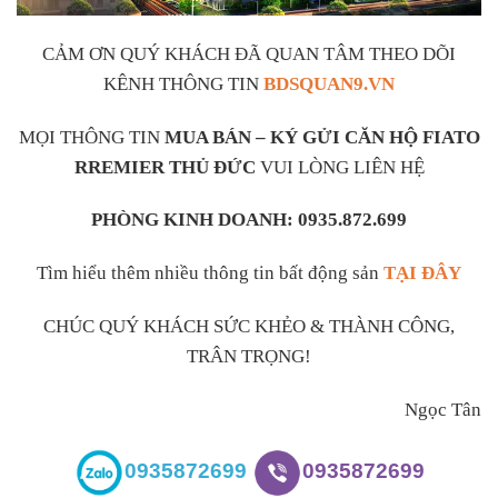
CẢM ƠN QUÝ KHÁCH ĐÃ QUAN TÂM THEO DÕI
KÊNH THÔNG TIN
BDSQUAN9.VN
MỌI THÔNG TIN
MUA BÁN – KÝ GỬI CĂN HỘ FIATO
RREMIER THỦ ĐỨC
VUI LÒNG LIÊN HỆ
PHÒNG KINH DOANH: 0935.872.699
Tìm hiểu thêm nhiều thông tin bất động sản
TẠI ĐÂY
CHÚC QUÝ KHÁCH SỨC KHẺO & THÀNH CÔNG,
TRÂN TRỌNG!
Ngọc Tân
0935872699
0935872699