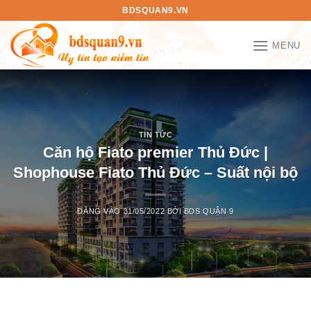
Bỏ
BDSQUAN9.VN
qua
nội
MENU
dung
TIN TỨC
Căn hộ Fiato premier Thủ Đức |
Shophouse Fiato Thủ Đức – Suất nội bộ
ĐĂNG VÀO
31/05/2022
BỞI
BDS QUẬN 9