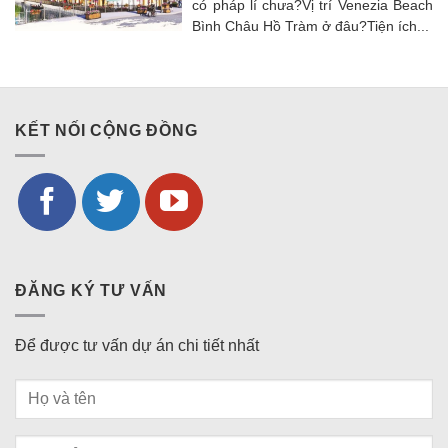
có pháp lí chưa?Vị trí Venezia Beach
Bình Châu Hồ Tràm ở đâu?Tiện ích...
KẾT NỐI CỘNG ĐỒNG
ĐĂNG KÝ TƯ VẤN
Để được tư vấn dự án chi tiết nhất