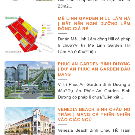
23m2...
MÊ LINH GARDEN HILL LÂM HÀ
| ĐẤT NỀN NGHỈ DƯỠNG LÂM
ĐỒNG GIÁ RẺ
Dự án Mê Linh Lâm đồng Hill có pháp
lí chưa?Vị trí Mê Linh Garden Hill
Lâm Hà ở đâu?Tiện...
PHÚC AN GARDEN BÌNH DƯƠNG
| DỰ ÁN PHÚC AN GARDEN BÀU
BÀNG
Vị trí Phúc An Garden Bình Dương ở
đâu?Dự án Phúc An Garden Bình
Dương có pháp lí chưa?Liên kết...
VENEZIA BEACH BÌNH CHÂU HỒ
TRÀM | MANG CẢ THIÊN NHIÊN
VÀO GIẤC NGỦ
Venezia Beach Bình Châu Hồ Tràm