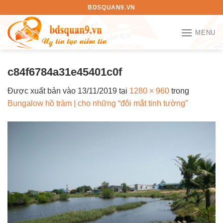
Bỏ
BDSQUAN9.VN
qua
nội
MENU
dung
c84f6784a31e45401c0f
Được xuất bản vào
13/11/2019
tại
1280 × 960
trong
Bungalow hồ tràm | cho những “đôi mắt tinh tường”