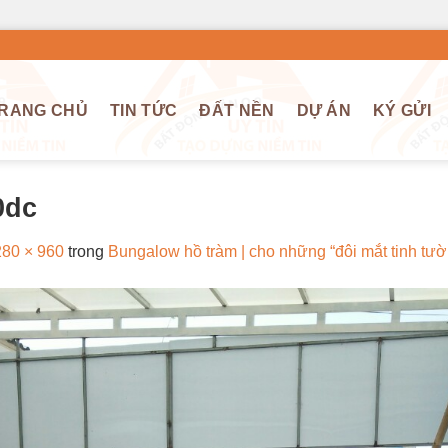
RANG CHỦ
TIN TỨC
ĐẤT NỀN
DỰ ÁN
KÝ GỬI
0dc
80 × 960
trong
Bungalow hồ tràm | cho những “đôi mắt tinh tườ