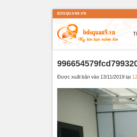
Bỏ
BDSQUAN9.VN
qua
nội
T
dung
996654579fcd79932
Được xuất bản vào
13/11/2019
tại
12