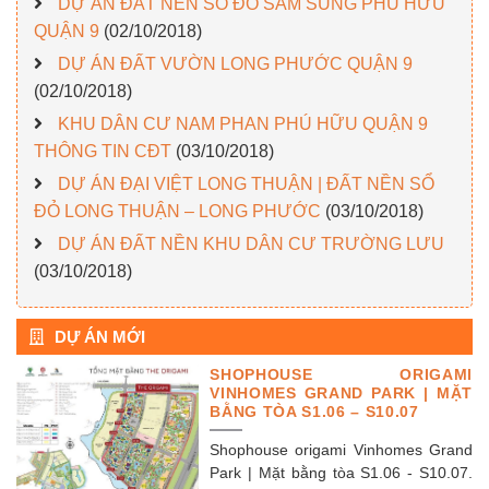
DỰ ÁN ĐẤT NỀN SỔ ĐỎ SAM SUNG PHÚ HỮU
QUẬN 9
(02/10/2018)
DỰ ÁN ĐẤT VƯỜN LONG PHƯỚC QUẬN 9
(02/10/2018)
KHU DÂN CƯ NAM PHAN PHÚ HỮU QUẬN 9
THÔNG TIN CĐT
(03/10/2018)
DỰ ÁN ĐẠI VIỆT LONG THUẬN | ĐẤT NỀN SỔ
ĐỎ LONG THUẬN – LONG PHƯỚC
(03/10/2018)
DỰ ÁN ĐẤT NỀN KHU DÂN CƯ TRƯỜNG LƯU
(03/10/2018)
DỰ ÁN MỚI
SHOPHOUSE ORIGAMI
VINHOMES GRAND PARK | MẶT
BẰNG TÒA S1.06 – S10.07
Shophouse origami Vinhomes Grand
Park | Mặt bằng tòa S1.06 - S10.07.