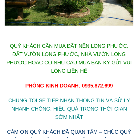
QUÝ KHÁCH CẦN MUA ĐẤT NỀN LONG PHƯỚC,
ĐẤT VƯỜN LONG PHƯỚC, NHÀ VƯỜN LONG
PHƯỚC HOẶC CÓ NHU CẦU MUA BÁN KÝ GỬI VUI
LÒNG LIÊN HỆ
PHÒNG KINH DOANH: 0935.872.699
CHÚNG TÔI SẼ TIẾP NHẬN THÔNG TIN VÀ SỬ LÝ
NHANH CHÓNG, HIỆU QUẢ TRONG THỜI GIAN
SỚM NHẤT
CẢM ƠN QUÝ KHÁCH ĐÃ QUAN TÂM – CHÚC QUÝ