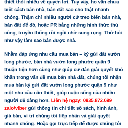
thiệt thòi nhiều về quyền lợi. Tuy vậy, họ vẫn chưa
biết cách bán nhà, bán đất sao cho thật nhanh
chóng. Thậm chí nhiều người cứ treo biển bán nhà,
bán đất để đó, hoặc PR bằng những hình thức thủ
công, truyền thống rồi ngồi chờ sung rụng. Thử hỏi
như vậy làm sao bán được nhà.
Nhằm đáp ứng nhu cầu
mua bán – ký gửi đất vườn
long phước
,
bán nhà vườn long phước quận 9
thuận tiện hơn cũng như giúp cư dân giải quyết khó
khăn trong vấn đề mua bán nhà đất, chúng tôi nhận
mua bán ký gửi đất vườn long phước quận 9 như
một nhu cầu cần thiết, giúp cuộc sống của nhiều
người dễ dàng hơn.
Liên hệ ngay: 0935.872.699
zalo/viber
gửi thông tin chi tiết sổ sách, hình ảnh,
giá bán, vị trí chúng tôi tiếp nhận và giải quyết
nhanh chóng. Hoặc gọi trực tiếp để được chúng tôi