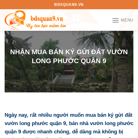
Bỏ
BDSQUAN9.VN
qua
nội
MENU
dung
NHẬN MUA BÁN KÝ GỬI ĐẤT VƯỜN
LONG PHƯỚC QUẬN 9
Ngày nay, rất nhiều người muốn
mua bán ký gửi đất
vườn long phước quận 9
,
bán nhà vườn long phước
quận 9
được nhanh chóng, dễ dàng mà không bị