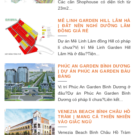
Các căn Shophouse có diện tích từ
23m2...
MÊ LINH GARDEN HILL LÂM HÀ
| ĐẤT NỀN NGHỈ DƯỠNG LÂM
ĐỒNG GIÁ RẺ
Dự án Mê Linh Lâm đồng Hill có pháp
lí chưa?Vị trí Mê Linh Garden Hill
Lâm Hà ở đâu?Tiện...
PHÚC AN GARDEN BÌNH DƯƠNG
| DỰ ÁN PHÚC AN GARDEN BÀU
BÀNG
Vị trí Phúc An Garden Bình Dương ở
đâu?Dự án Phúc An Garden Bình
Dương có pháp lí chưa?Liên kết...
VENEZIA BEACH BÌNH CHÂU HỒ
TRÀM | MANG CẢ THIÊN NHIÊN
VÀO GIẤC NGỦ
Venezia Beach Bình Châu Hồ Tràm