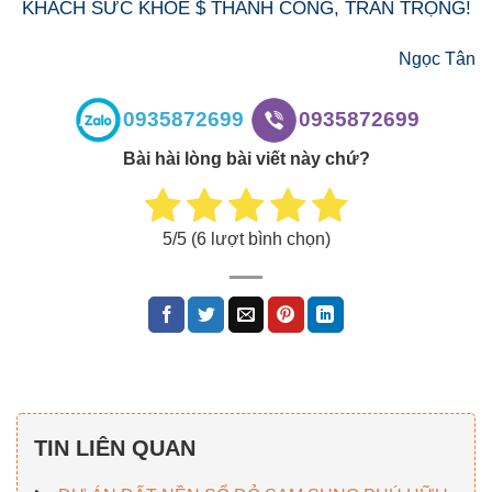
KHÁCH SỨC KHỎE $ THÀNH CÔNG, TRÂN TRỌNG!
Ngọc Tân
0935872699
0935872699
Bài hài lòng bài viết này chứ?
5
/5 (
6
lượt bình chọn)
TIN LIÊN QUAN