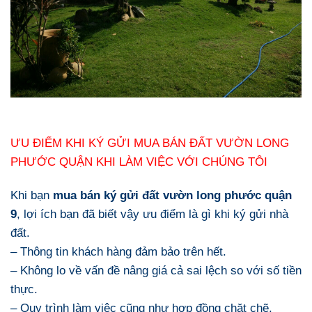
ƯU ĐIỂM KHI KÝ GỬI MUA BÁN ĐẤT VƯỜN LONG
PHƯỚC QUẬN KHI LÀM VIỆC VỚI CHÚNG TÔI
Khi bạn
mua bán ký gửi đất vườn long phước quận
9
, lợi ích bạn đã biết vậy ưu điểm là gì khi ký gửi nhà
đất.
– Thông tin khách hàng đảm bảo trên hết.
– Không lo về vấn đề nâng giá cả sai lệch so với số tiền
thực.
– Quy trình làm việc cũng như hợp đồng chặt chẽ.