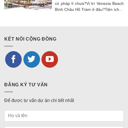
có pháp lí chưa?Vị trí Venezia Beach
Bình Châu Hồ Tràm ở đâu?Tiện ích...
KẾT NỐI CỘNG ĐỒNG
ĐĂNG KÝ TƯ VẤN
Để được tư vấn dự án chi tiết nhất